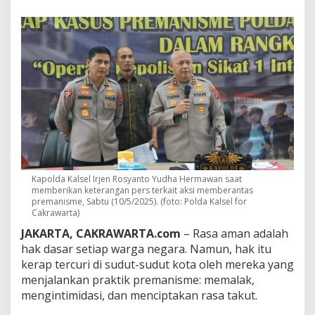
l
a
m
a
,
d
a
n
R
a
k
y
a
t
B
Kapolda Kalsel Irjen Rosyanto Yudha Hermawan saat
e
memberikan keterangan pers terkait aksi memberantas
premanisme, Sabtu (10/5/2025). (foto: Polda Kalsel for
r
Cakrawarta)
s
a
JAKARTA, CAKRAWARTA.com
– Rasa aman adalah
t
hak dasar setiap warga negara. Namun, hak itu
u
kerap tercuri di sudut-sudut kota oleh mereka yang
:
menjalankan praktik premanisme: memalak,
M
e
mengintimidasi, dan menciptakan rasa takut.
n