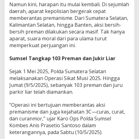
o
Namun kini, harapan itu mulai kembali. Di sejumlah
l
daerah, aparat kepolisian bergerak cepat
a
memberantas premanisme. Dari Sumatera Selatan,
k
T
Kalimantan Selatan, hingga Banten, aksi bersih-
a
bersih preman dilakukan secara masif. Tak hanya
k
aparat, suara moral dari para ulama turut
l
memperkuat perjuangan ini.
u
k
p
Sumsel Tangkap 103 Preman dan Jukir Liar
a
d
Sejak 1 Mei 2025, Polda Sumatera Selatan
a
melaksanakan Operasi Sikat Musi 2025. Hingga
P
Jumat (9/5/2025), sebanyak 103 preman dan juru
r
e
parkir liar telah diamankan.
m
a
“Operasi ini bertujuan memberantas aksi
n
premanisme dan juga kejahatan 3C—curas, curat,
i
dan curanmor,” ujar Karo Ops Polda Sumsel
s
m
Kombes Anis Prasetio Santoso dalam
e
keterangannya, pada Sabtu (10/5/2025).