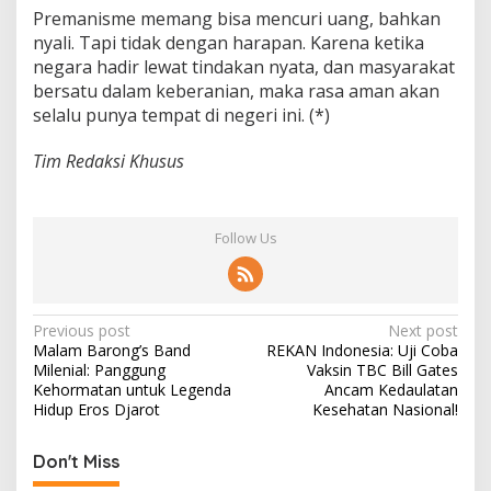
Premanisme memang bisa mencuri uang, bahkan
nyali. Tapi tidak dengan harapan. Karena ketika
negara hadir lewat tindakan nyata, dan masyarakat
bersatu dalam keberanian, maka rasa aman akan
selalu punya tempat di negeri ini. (*)
Tim Redaksi Khusus
Follow Us
P
Previous post
Next post
Malam Barong’s Band
REKAN Indonesia: Uji Coba
o
Milenial: Panggung
Vaksin TBC Bill Gates
s
Kehormatan untuk Legenda
Ancam Kedaulatan
Hidup Eros Djarot
Kesehatan Nasional!
t
n
Don't Miss
a