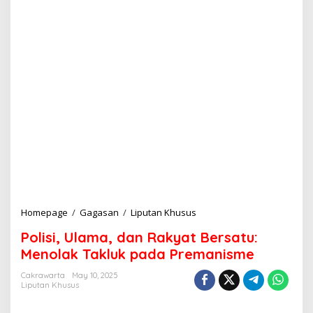
Homepage
/
Gagasan
/
Liputan Khusus
P
o
Polisi, Ulama, dan Rakyat Bersatu:
l
i
Menolak Takluk pada Premanisme
s
i
Cakrawarta
May 10, 2025
Liputan Khusus
,
U