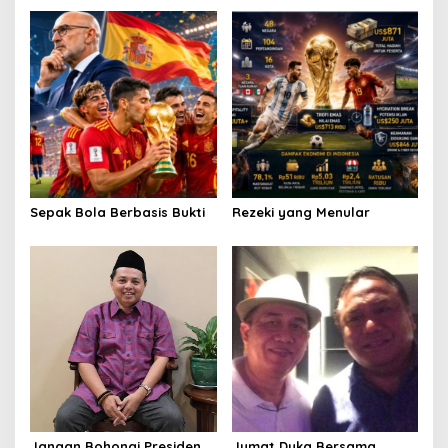
v
i
g
a
t
i
o
Sepak Bola Berbasis Bukti
Rezeki yang Menular
n
Jangan Bohongi Presiden
Jumat Duka Bersama