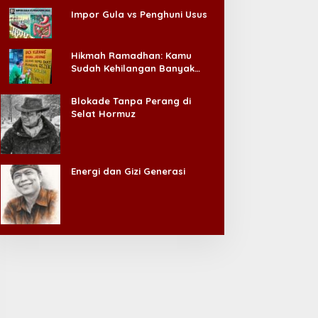
Impor Gula vs Penghuni Usus
Hikmah Ramadhan: Kamu
Sudah Kehilangan Banyak
Hal, Jangan Sampai
Kehilangan Diri Sendiri!
Blokade Tanpa Perang di
Selat Hormuz
Energi dan Gizi Generasi