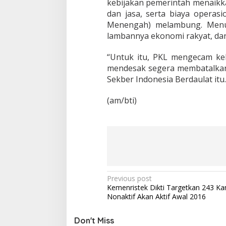
kebijakan pemerintah menaikkan
r
dan jasa, serta biaya opera
i
f
Menengah) melambung. Menu
L
lambannya ekonomi rakyat, da
i
s
“Untuk itu, PKL mengecam keb
t
mendesak segera membatalkan
r
i
Sekber Indonesia Berdaulat itu.
k
B
(am/bti)
a
r
u
P
Previous post
Kemenristek Dikti Targetkan 243 K
o
Nonaktif Akan Aktif Awal 2016
s
t
Don't Miss