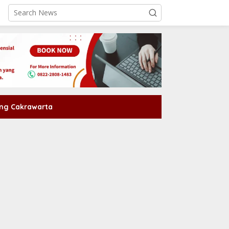
ng Cakrawarta