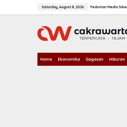
S
k
Saturday, August 8, 2026
Pedoman Media Sibe
i
p
t
o
c
o
n
t
e
n
Home
Ekonomika
Gagasan
Hiburan
t