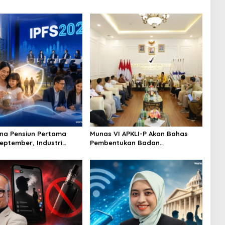
na Pensiun Pertama
Munas VI APKLI-P Akan Bahas
September, Industri
Pembentukan Badan
Ekosistem Pensiun
Perekonomian UMKM RI, Dinilai
jutan
Penting Hadapi Bonus Demografi