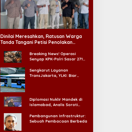
Dinilai Meresahkan, Ratusan Warga
Tanda Tangani Petisi Penolakan
Tempat Hiburan Malam di CitraLand
Breaking News! Operasi
Senyap KPK-Polri Sasar 271
Pabrik di Madura dan Akan
Ada ‘Badai Pemeriksaan’
Sengkarut Layanan
TransJakarta, YLKI: Biar
Cepat, Adakan Forum Dialog
Konsumen!
Diplomasi Nuklir Mandek di
Islamabad, Analis Soroti
Standar Ganda Washington
Pembangunan Infrastruktur:
Sebuah Pembacaan Berbeda