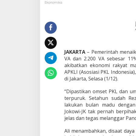
k
Ekonomika
E
k
o
n
o
m
i
R
a
JAKARTA
– Pemerintah menaikka
k
VA dan 2.200 VA sebesar 11%
y
akibatkan ekonomi rakyat m
a
APKLI (Asosiasi PKL Indonesia
t
di Jakarta, Selasa (1/12).
,
P
K
“Dipastikan omset PKL dan umk
L
terpuruk. Setahun sudah Rez
K
lakukan bulan madu dengan k
e
Jokowi-JK tak pernah berpiha
c
a
jelas dan tegas melanggar Panc
m
T
Ali menambahkan, disaat daya 
a