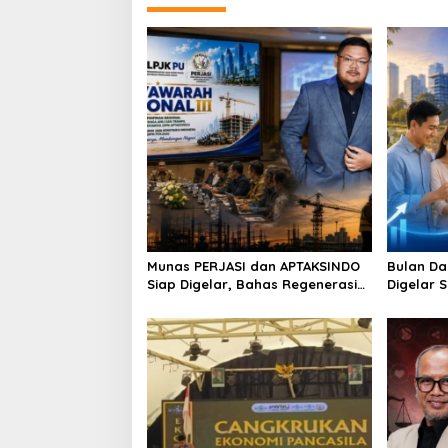
n
a
v
i
g
a
t
i
o
Munas PERJASI dan APTAKSINDO
Bulan Da
n
Siap Digelar, Bahas Regenerasi
Digelar 
hingga Revisi AD/ART
Perkuat 
Berkelan