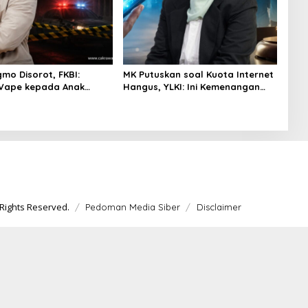
gmo Disorot, FKBI:
MK Putuskan soal Kuota Internet
 Vape kepada Anak
Hangus, YLKI: Ini Kemenangan
si Masuk Ranah Pidana
Konsumen
Rights Reserved.
Pedoman Media Siber
Disclaimer