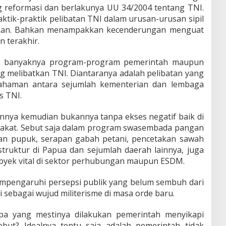
 reformasi dan berlakunya UU 34/2004 tentang TNI.
tik-praktik pelibatan TNI dalam urusan-urusan sipil
dakan. Bahkan menampakkan kecenderungan menguat
 terakhir.
kup banyaknya program-program pemerintah maupun
ng melibatkan TNI. Diantaranya adalah pelibatan yang
pahaman antara sejumlah kementerian dan lembaga
s TNI.
annya kemudian bukannya tanpa ekses negatif baik di
arakat. Sebut saja dalam program swasembada pangan
 dan pupuk, serapan gabah petani, pencetakan sawah
struktur di Papua dan sejumlah daerah lainnya, juga
yek vital di sektor perhubungan maupun ESDM.
mempengaruhi persepsi publik yang belum sembuh dari
 sebagai wujud militerisme di masa orde baru.
pa yang mestinya dilakukan pemerintah menyikapi
but? Idealnya tentu saja adalah pemerintah tidak