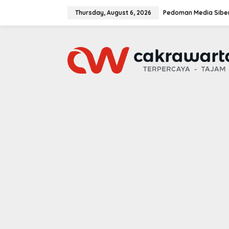
S
k
Thursday, August 6, 2026
Pedoman Media Sibe
i
p
t
o
c
o
n
t
e
n
t