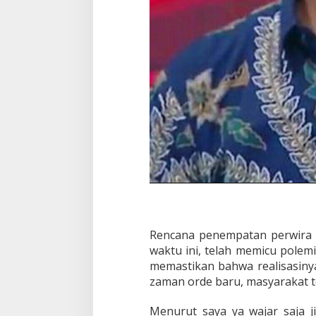
n
S
i
p
i
l
K
h
i
a
n
a
t
i
R
e
f
o
Rencana penempatan perwira d
r
m
waktu ini, telah memicu pole
a
memastikan bahwa realisasiny
s
zaman orde baru, masyarakat tet
i
Menurut saya ya wajar saja j