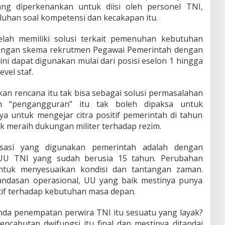
ng diperkenankan untuk diisi oleh personel TNI,
luhan soal kompetensi dan kecakapan itu.
lah memiliki solusi terkait pemenuhan kebutuhan
dengan skema rekrutmen Pegawai Pemerintah dengan
ini dapat digunakan mulai dari posisi eselon 1 hingga
vel staf.
kan rencana itu tak bisa sebagai solusi permasalahan
n “pengangguran” itu tak boleh dipaksa untuk
nya untuk mengejar citra positif pemerintah di tahun
tuk meraih dukungan militer terhadap rezim.
isasi yang digunakan pemerintah adalah dengan
 UU TNI yang sudah berusia 15 tahun. Perubahan
tuk menyesuaikan kondisi dan tantangan zaman.
ndasan operasional, UU yang baik mestinya punya
atif terhadap kebutuhan masa depan.
a penempatan perwira TNI itu sesuatu yang layak?
encabutan dwifungsi itu final dan mestinya ditandai