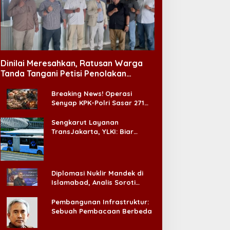
Dinilai Meresahkan, Ratusan Warga
Tanda Tangani Petisi Penolakan
Tempat Hiburan Malam di CitraLand
Breaking News! Operasi
Senyap KPK-Polri Sasar 271
Pabrik di Madura dan Akan
Ada ‘Badai Pemeriksaan’
Sengkarut Layanan
TransJakarta, YLKI: Biar
Cepat, Adakan Forum Dialog
Konsumen!
Diplomasi Nuklir Mandek di
Islamabad, Analis Soroti
Standar Ganda Washington
Pembangunan Infrastruktur:
Sebuah Pembacaan Berbeda