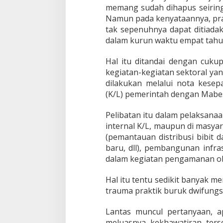
memang sudah dihapus seiring
Namun pada kenyataannya, prak
tak sepenuhnya dapat ditia
dalam kurun waktu empat tahun
Hal itu ditandai dengan cu
kegiatan-kegiatan sektoral ya
dilakukan melalui nota kese
(K/L) pemerintah dengan Mabe
Pelibatan itu dalam pelaksana
internal K/L, maupun di masy
(pemantauan distribusi bibit
baru, dll), pembangunan infra
dalam kegiatan pengamanan ob
Hal itu tentu sedikit banyak 
trauma praktik buruk dwifungsi
Lantas muncul pertanyaan, a
meluasnya kekhawatiran terse