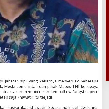
i jabatan sipil yang kabarnya menyeruak beberapa
mik. Meski pemerintah dan pihak Mabes TNI berupaya
a tidak akan memunculkan kembali dwifungsi seperti
ap saja khawatir itu terjadi.
ika masyarakat khawatir. Secara normatif dwifungsi