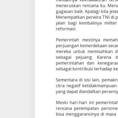
meneruskan rencana itu. Menar
gagasan baik. Apalagi kita je
Menempatkan perwira TNI di po
jalan bagi kembalinya milite
reformasi.
Pemerintah mestinya memah
perjuangan kemerdekaan secara 
mereka untuk memisahkan dir
sebagai pejuang. Karena it
pemerintahan dan kenegaraa
sebagai kontribusi terhadap k
Sementara di sisi lain, pema
citra negatif ketidakmampuan 
yang dapat diandalkan peranny
Meski hari-hari ini pemeri
rencana penempatan personel
bisa menggaransinya di masa