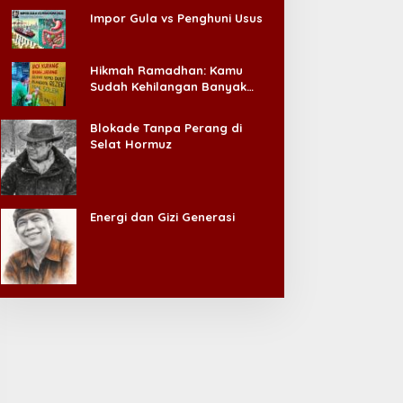
Impor Gula vs Penghuni Usus
Hikmah Ramadhan: Kamu
Sudah Kehilangan Banyak
Hal, Jangan Sampai
Kehilangan Diri Sendiri!
Blokade Tanpa Perang di
Selat Hormuz
Energi dan Gizi Generasi