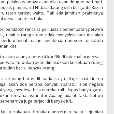
an pelaksanaannya akan dilakukan dengan hati-hati,
pucuk pimpinan TNI bisa datang silih berganti. Rezim
n, tetap terikat waktu. Tak ada jaminan praktiknya
jalannya sudah terbuka.
aya berpendapat rencana perluasan penempatan perwira
at, tidak strategis dan tidak menyelesaikan masalah
perlu dibenahi dalam pembinaan personel di tubuh
nan kita.
a akan adanya potensi konflik di internal organisasi
a perwira itu bukan akan dimasukkan ke sebuah ruang
a sudah berisi banyak orang.
atur yang harus dibina karirnya, diapresiasi kinerja
aja, akan ada berapa banyak aparatur sipil negara
si yang mestinya bisa mereka raih, lepas hanya gara-
kan rencana instan itu? Apalagi adalah fakta bahwa
sebenarnya juga terjadi di banyak K/L.
 dan kecakapan. Cobalah bercermin pada sejumlah