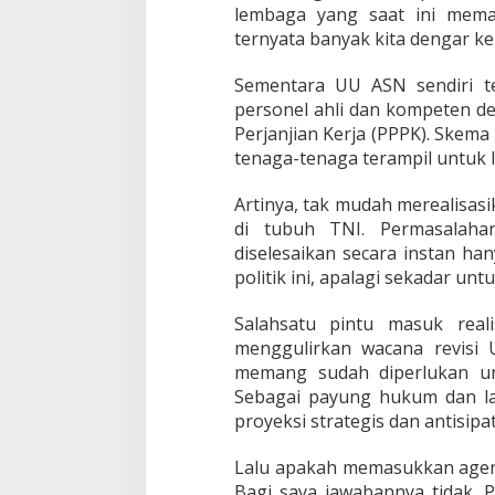
lembaga yang saat ini mema
ternyata banyak kita dengar ke
Sementara UU ASN sendiri te
personel ahli dan kompeten 
Perjanjian Kerja (PPPK). Skema 
tenaga-tenaga terampil untuk le
Artinya, tak mudah merealisasi
di tubuh TNI. Permasalaha
diselesaikan secara instan ha
politik ini, apalagi sekadar un
Salahsatu pintu masuk real
menggulirkan wacana revisi
memang sudah diperlukan un
Sebagai payung hukum dan la
proyeksi strategis dan antisip
Lalu apakah memasukkan agend
Bagi saya jawabannya tidak. P