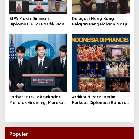
BIPA Makin Diminati,
Delegasi Hong Kong
Diplomasi RI di Pasifik Kian
Pelajari Pengelolaan Masjid
Menguat
Al-Akbar Surabaya
Forbes: BTS Tak Sekadar
Atdikbud Paris-Berlin
Menolak Grammy, Mereka
Perkuat Diplomasi Bahasa
Bongkar Aturan Main
Indonesia di Eropa
‘Diskriminatif’
Populer