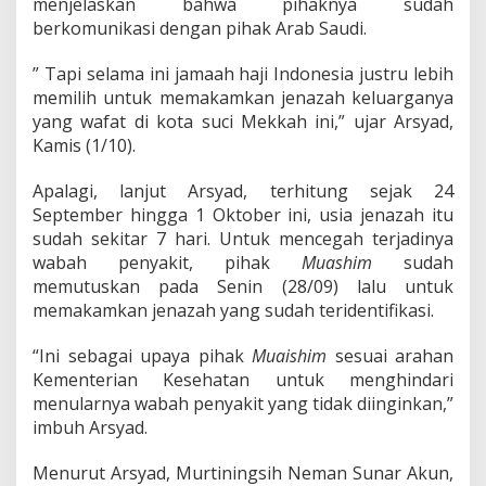
menjelaskan bahwa pihaknya sudah
M
i
berkomunikasi dengan pihak Arab Saudi.
n
a
” Tapi selama ini jamaah haji Indonesia justru lebih
memilih untuk memakamkan jenazah keluarganya
yang wafat di kota suci Mekkah ini,” ujar Arsyad,
Kamis (1/10).
Apalagi, lanjut Arsyad, terhitung sejak 24
September hingga 1 Oktober ini, usia jenazah itu
sudah sekitar 7 hari. Untuk mencegah terjadinya
wabah penyakit, pihak
Muashim
sudah
memutuskan pada Senin (28/09) lalu untuk
memakamkan jenazah yang sudah teridentifikasi.
“Ini sebagai upaya pihak
Muaishim
sesuai arahan
Kementerian Kesehatan untuk menghindari
menularnya wabah penyakit yang tidak diinginkan,”
imbuh Arsyad.
Menurut Arsyad, Murtiningsih Neman Sunar Akun,