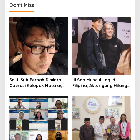
t
Don't Miss
n
a
v
i
g
a
t
i
o
So Ji Sub Pernah Diminta
Ji Soo Muncul Lagi di
Operasi Kelopak Mata agar
Filipina, Aktor yang Hilang
n
Bisa Jadi Aktor, Kini Justru
dari Korea Kini Disambut
Jadi Ikonnya
Ribuan Fans