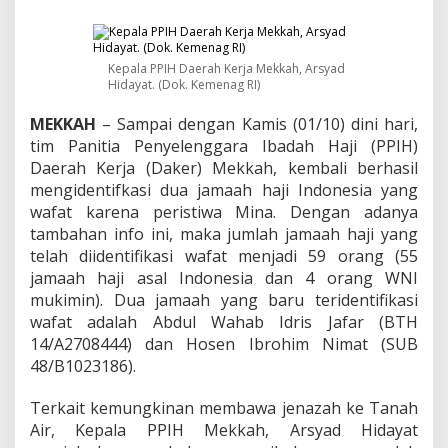
n
g
a
n
Kepala PPIH Daerah Kerja Mekkah, Arsyad
E
Hidayat. (Dok. Kemenag RI)
v
a
MEKKAH
– Sampai dengan Kamis (01/10) dini hari,
k
tim Panitia Penyelenggara Ibadah Haji (PPIH)
u
a
Daerah Kerja (Daker) Mekkah, kembali berhasil
s
mengidentifkasi dua jamaah haji Indonesia yang
i
wafat karena peristiwa Mina. Dengan adanya
K
tambahan info ini, maka jumlah jamaah haji yang
o
r
telah diidentifikasi wafat menjadi 59 orang (55
b
jamaah haji asal Indonesia dan 4 orang WNI
a
mukimin). Dua jamaah yang baru teridentifikasi
n
wafat adalah Abdul Wahab Idris Jafar (BTH
T
14/A2708444) dan Hosen Ibrohim Nimat (SUB
r
a
48/B1023186).
g
e
Terkait kemungkinan membawa jenazah ke Tanah
d
Air, Kepala PPIH Mekkah, Arsyad Hidayat
i