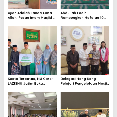
o
n
Ujian Adalah Tanda Cinta
Abdullah Faqih
Allah, Pesan Imam Masjid Al
Rampungkan Hafalan 10
Akbar Surabaya
Juz, Jadi Inspirasi Siswa
Tahfidz
Kuota Terbatas, NU Care-
Delegasi Hong Kong
LAZISNU Jatim Buka
Pelajari Pengelolaan Masjid
Beasiswa Tahfidz 2026
Al-Akbar Surabaya