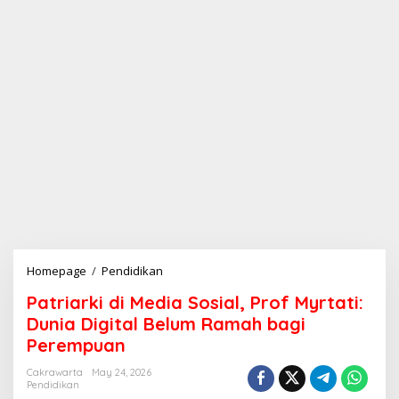
Homepage
/
Pendidikan
P
a
Patriarki di Media Sosial, Prof Myrtati:
t
r
Dunia Digital Belum Ramah bagi
i
Perempuan
a
r
Cakrawarta
May 24, 2026
k
Pendidikan