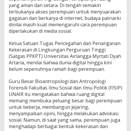
i
yang aman dan setara. Di tengah semakin
:
D
terbukanya akses perempuan untuk menyuarakan
u
gagasan dan berkarya di internet, budaya patriarki
n
dinilai masih kuat memengaruhi cara perempuan
i
diperlakukan di media sosial.
a
D
i
Ketua Satuan Tugas Pencegahan dan Penanganan
g
Kekerasan di Lingkungan Perguruan Tinggi
i
(Satgas PPKPT)
Universitas Airlangga
Myrtati Dyah
t
Artaria, menilai bahwa dunia digital hingga kini
a
belum sepenuhnya ramah bagi perempuan.
l
B
e
Guru Besar Bioantropologi dan Antropologi
l
Forensik Fakultas Ilmu Sosial dan Ilmu Politik (FISIP)
u
UNAIR itu mengatakan bahwa ruang digital
m
memang membuka peluang besar bagi perempuan
R
a
untuk bekerja, membangun jejaring,
m
menyampaikan opini, hingga melakukan advokasi
a
sosial. Namun, di saat yang sama, perempuan juga
h
menghadapi berbagai bentuk kekerasan dan
b