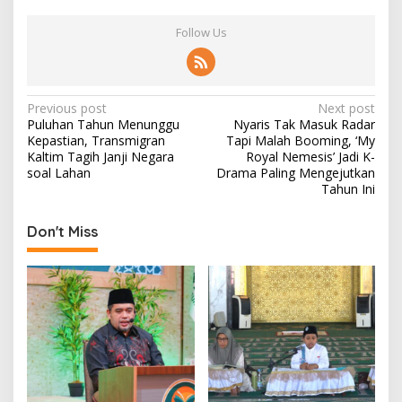
Follow Us
P
Previous post
Next post
Puluhan Tahun Menunggu
Nyaris Tak Masuk Radar
o
Kepastian, Transmigran
Tapi Malah Booming, ‘My
s
Kaltim Tagih Janji Negara
Royal Nemesis’ Jadi K-
soal Lahan
Drama Paling Mengejutkan
t
Tahun Ini
n
Don't Miss
a
v
i
g
a
t
i