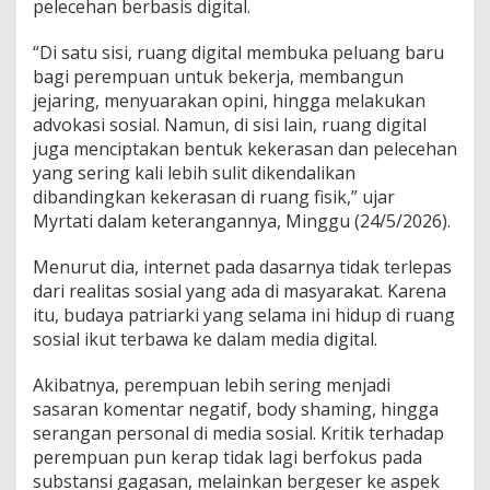
a
pelecehan berbasis digital.
g
i
“Di satu sisi, ruang digital membuka peluang baru
P
bagi perempuan untuk bekerja, membangun
e
jejaring, menyuarakan opini, hingga melakukan
r
e
advokasi sosial. Namun, di sisi lain, ruang digital
m
juga menciptakan bentuk kekerasan dan pelecehan
p
yang sering kali lebih sulit dikendalikan
u
dibandingkan kekerasan di ruang fisik,” ujar
a
Myrtati dalam keterangannya, Minggu (24/5/2026).
n
Menurut dia, internet pada dasarnya tidak terlepas
dari realitas sosial yang ada di masyarakat. Karena
itu, budaya patriarki yang selama ini hidup di ruang
sosial ikut terbawa ke dalam media digital.
Akibatnya, perempuan lebih sering menjadi
sasaran komentar negatif, body shaming, hingga
serangan personal di media sosial. Kritik terhadap
perempuan pun kerap tidak lagi berfokus pada
substansi gagasan, melainkan bergeser ke aspek