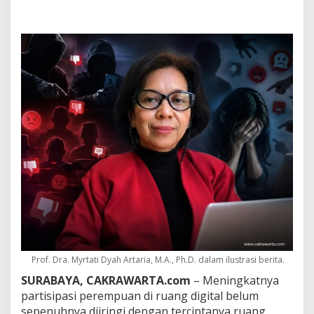
i
d
i
M
e
d
i
a
S
o
s
i
a
l
,
P
r
o
f
M
y
Prof. Dra. Myrtati Dyah Artaria, M.A., Ph.D. dalam ilustrasi berita.
r
t
SURABAYA, CAKRAWARTA.com
– Meningkatnya
a
partisipasi perempuan di ruang digital belum
t
sepenuhnya diiringi dengan terciptanya ruang