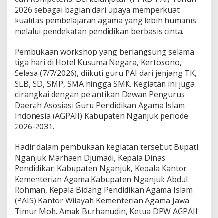
a
2026 sebagai bagian dari upaya memperkuat
n
kualitas pembelajaran agama yang lebih humanis
P
e
melalui pendekatan pendidikan berbasis cinta.
n
d
Pembukaan workshop yang berlangsung selama
i
tiga hari di Hotel Kusuma Negara, Kertosono,
d
Selasa (7/7/2026), diikuti guru PAI dari jenjang TK,
i
k
SLB, SD, SMP, SMA hingga SMK. Kegiatan ini juga
a
dirangkai dengan pelantikan Dewan Pengurus
n
Daerah Asosiasi Guru Pendidikan Agama Islam
B
Indonesia (AGPAII) Kabupaten Nganjuk periode
e
2026-2031.
r
b
a
Hadir dalam pembukaan kegiatan tersebut Bupati
s
Nganjuk Marhaen Djumadi, Kepala Dinas
i
Pendidikan Kabupaten Nganjuk, Kepala Kantor
s
Kementerian Agama Kabupaten Nganjuk Abdul
C
i
Rohman, Kepala Bidang Pendidikan Agama Islam
n
(PAIS) Kantor Wilayah Kementerian Agama Jawa
t
Timur Moh. Amak Burhanudin, Ketua DPW AGPAII
a