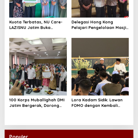
Kuota Terbatas, NU Care-
Delegasi Hong Kong
LAZISNU Jatim Buka
Pelajari Pengelolaan Masjid
Beasiswa Tahfidz 2026
Al-Akbar Surabaya
100 Korps Muballighah DMI
Lora Kadam Sidik: Lawan
Jatim Bergerak, Dorong
FOMO dengan Kembali
Masjid Ramah Anak di
kepada Ahlinya
Seluruh Daerah
Populer