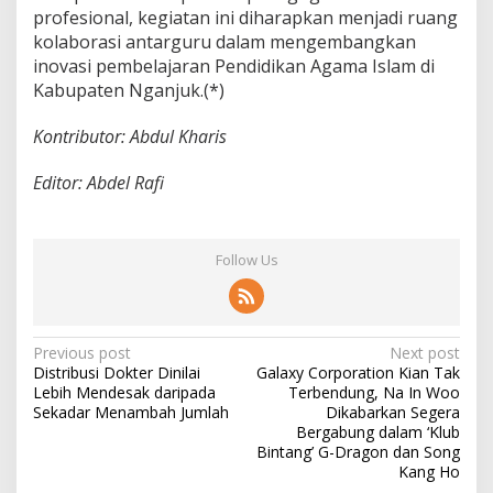
profesional, kegiatan ini diharapkan menjadi ruang
kolaborasi antarguru dalam mengembangkan
inovasi pembelajaran Pendidikan Agama Islam di
Kabupaten Nganjuk.(*)
Kontributor: Abdul Kharis
Editor: Abdel Rafi
Follow Us
P
Previous post
Next post
Distribusi Dokter Dinilai
Galaxy Corporation Kian Tak
o
Lebih Mendesak daripada
Terbendung, Na In Woo
s
Sekadar Menambah Jumlah
Dikabarkan Segera
Bergabung dalam ‘Klub
t
Bintang’ G-Dragon dan Song
Kang Ho
n