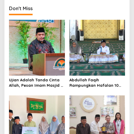
a
Don't Miss
v
i
g
a
t
i
o
n
Ujian Adalah Tanda Cinta
Abdullah Faqih
Allah, Pesan Imam Masjid Al
Rampungkan Hafalan 10
Akbar Surabaya
Juz, Jadi Inspirasi Siswa
Tahfidz