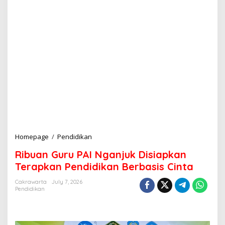
Homepage
/
Pendidikan
R
i
Ribuan Guru PAI Nganjuk Disiapkan
b
u
Terapkan Pendidikan Berbasis Cinta
a
n
Cakrawarta
July 7, 2026
Pendidikan
G
u
r
u