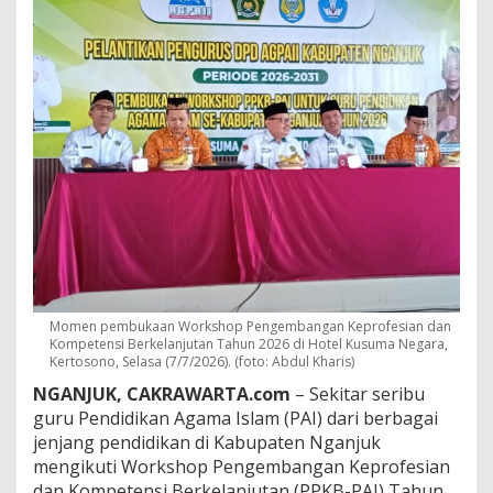
P
A
I
N
g
a
n
j
u
k
D
i
s
i
a
p
k
Momen pembukaan Workshop Pengembangan Keprofesian dan
a
Kompetensi Berkelanjutan Tahun 2026 di Hotel Kusuma Negara,
n
Kertosono, Selasa (7/7/2026). (foto: Abdul Kharis)
T
NGANJUK, CAKRAWARTA.com
– Sekitar seribu
e
guru Pendidikan Agama Islam (PAI) dari berbagai
r
jenjang pendidikan di Kabupaten Nganjuk
a
p
mengikuti Workshop Pengembangan Keprofesian
k
dan Kompetensi Berkelanjutan (PPKB-PAI) Tahun