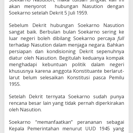
e
akan menyorot hubungan Nasution dengan
n
g
Soekarno setelah Dekrit 5 Juli 1959.
a
n
Sebelum Dekrit hubungan Soekarno Nasution
N
sangat baik. Berbulan bulan Soekarno sering ke
a
luar negeri boleh dibilang Soekarno percaya
full
s
u
terhadap Nasution dalam menjaga negara. Bahkan
t
persiapan dan kondisioning Dekrit sepenuhnya
i
diatur oleh Nasution. Begitulah keduanya kompak
o
menghadapi kebuntuan politik dalam negeri
n
khususnya karena anggota Konstituante berlarut-
larut belum selesaikan Konstitusi pasca Pemilu
1955.
Setelah Dekrit ternyata Soekarno sudah punya
rencana besar lain yang tidak pernah diperkirakan
oleh Nasution.
Soekarno “memanfaatkan” perananan sebagai
Kepala Pemerintahan menurut UUD 1945 yang