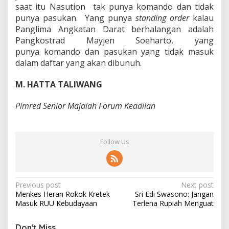
saat itu Nasution tak punya komando dan tidak
punya pasukan. Yang punya
standing order
kalau
Panglima Angkatan Darat berhalangan adalah
Pangkostrad Mayjen Soeharto, yang
punya komando dan pasukan yang tidak masuk
dalam daftar yang akan dibunuh.
M. HATTA TALIWANG
Pimred Senior Majalah Forum Keadilan
Follow Us
P
Previous post
Next post
Menkes Heran Rokok Kretek
Sri Edi Swasono: Jangan
o
Masuk RUU Kebudayaan
Terlena Rupiah Menguat
s
Don't Miss