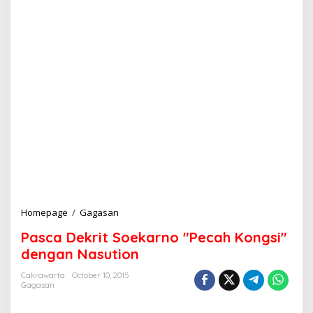
Homepage
/
Gagasan
P
a
Pasca Dekrit Soekarno "Pecah Kongsi"
s
c
dengan Nasution
a
D
Cakrawarta
October 10, 2015
Gagasan
e
k