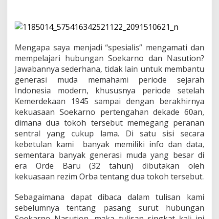
r
i
t
S
o
e
Mengapa saya menjadi “spesialis” mengamati dan
k
mempelajari hubungan Soekarno dan Nasution?
a
Jawabannya sederhana, tidak lain untuk membantu
r
generasi muda memahami periode sejarah
n
o
Indonesia modern, khususnya periode setelah
"
Kemerdekaan 1945 sampai dengan berakhirnya
P
kekuasaan Soekarno pertengahan dekade 60an,
e
dimana dua tokoh tersebut memegang peranan
c
a
sentral yang cukup lama. Di satu sisi secara
h
kebetulan kami banyak memiliki info dan data,
K
sementara banyak generasi muda yang besar di
o
era Orde Baru (32 tahun) dibutakan oleh
n
kekuasaan rezim Orba tentang dua tokoh tersebut.
g
s
i
Sebagaimana dapat dibaca dalam tulisan kami
"
sebelumnya tentang pasang surut hubungan
d
Soekarno Nasution, maka tulisan singkat kali ini