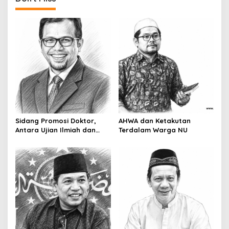
t
n
a
v
i
g
a
t
i
Sidang Promosi Doktor,
AHWA dan Ketakutan
o
Antara Ujian Ilmiah dan
Terdalam Warga NU
Pesta Prestise
n