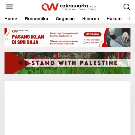
S
k
i
p
Home
Ekonomika
Gagasan
Hiburan
Hukum
Li
t
o
c
o
n
t
e
n
t