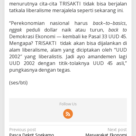
menurutnya cita-cita TRISAKTI tidak bisa berjalan
tatkala liberalisme merajalela seperti sekarang ini.
“Perekonomian nasional harus
back
–
to
–
basics
,
nggak
peduli dollar naik atau turun,
back
to
Demokrasi Ekonomi — kembali ke Pasal 33 UUD 45.
Mengapa? TRISAKTI tidak akan bisa dijalankan di
alam liberalisme, alam yang diciptakan oleh “UUD
2002″ yang liberalistis. Jadi ayo amandemen lagi
UUD 2002 dengan titik-tolaknya UUD 45 asli,”
pungkasnya dengan tegas.
(ses/bti)
Follow Us
P
Previous post
Next post
Pasca Dekrit Soekarno
Masyarakat Ekonomi