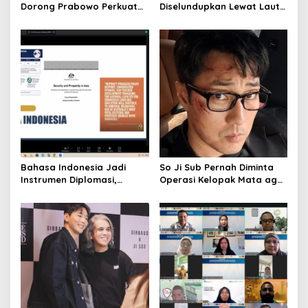
n
Dorong Prabowo Perkuat
Diselundupkan Lewat Laut
Koordinasi ASEAN Hadapi
Bintan, Delapan ABK Asing
Dampak Perang Iran-Israel
Ditangkap
Bahasa Indonesia Jadi
So Ji Sub Pernah Diminta
Instrumen Diplomasi,
Operasi Kelopak Mata agar
Atdikbud Perluas Jejak
Bisa Jadi Aktor, Kini Justru
Budaya di Australia hingga
Jadi Ikonnya
Rusia