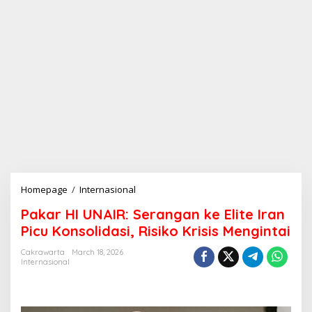
Homepage
/
Internasional
P
a
Pakar HI UNAIR: Serangan ke Elite Iran
k
a
Picu Konsolidasi, Risiko Krisis Mengintai
r
H
Cakrawarta
March 18, 2026
Internasional
I
U
N
A