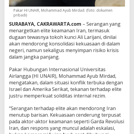
u
K
Pakar HI UNAIR, Mohammad Ayub Mirdad. (foto: dokumen
o
pribadi)
n
s
SURABAYA, CAKRAWARTA.com
– Serangan yang
o
menargetkan elite keamanan Iran, termasuk
l
dugaan tewasnya tokoh kunci Ali Larijani, dinilai
i
akan mendorong konsolidasi kekuasaan di dalam
d
negeri, namun sekaligus menyimpan risiko krisis
a
s
dalam jangka panjang.
i
,
Pakar Hubungan Internasional Universitas
R
Airlangga (HI UNAIR), Mohammad Ayub Mirdad,
i
mengatakan, dalam situasi konflik terbuka dengan
s
i
Israel dan Amerika Serikat, tekanan terhadap elite
k
justru memperkuat soliditas internal rezim.
o
K
“Serangan terhadap elite akan mendorong Iran
r
menutup barisan. Kekuasaan cenderung terpusat
i
s
pada aktor-aktor keamanan seperti Garda Revolusi
i
Iran, dan respons yang muncul adalah eskalasi,
s