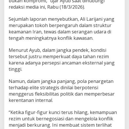
bukan kompromi,” ujar Ayub saat dihubungi
M
redaksi media ini, Rabu (18/3/2026).
e
n
g
Sejumlah laporan menyebutkan, Ali Larijani yang
i
merupakan tokoh berpengaruh dalam struktur
n
keamanan Iran, tewas dalam serangan udara di
t
tengah meningkatnya konflik kawasan.
a
i
Menurut Ayub, dalam jangka pendek, kondisi
tersebut justru memperkuat daya tahan rezim
karena adanya persepsi ancaman eksternal yang
tinggi.
Namun, dalam jangka panjang, pola penargetan
terhadap elite strategis dinilai berpotensi
menggerus fleksibilitas politik dan memperbesar
kerentanan internal.
“Ketika figur-figur kunci terus hilang, kemampuan
rezim untuk bernegosiasi dan mengelola konflik
menjadi berkurang. Ini membuat sistem terlihat