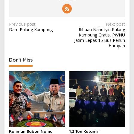
P
Previous post
Next post
Dam Pulang Kampung
Ribuan Nahdliyin Pulang
o
Kampung Gratis, PWNU
s
Jatim Lepas 15 Bus Penuh
Harapan
t
n
Don't Miss
a
v
i
g
a
t
i
o
Rahman Sabon Nama
1,3 Ton Ketamin