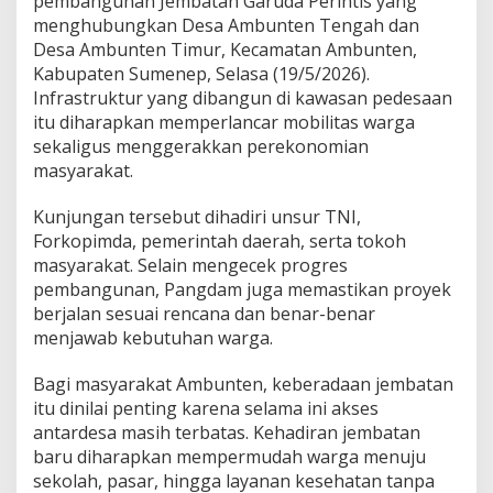
pembangunan Jembatan Garuda Perintis yang
u
menghubungkan Desa Ambunten Tengah dan
b
u
Desa Ambunten Timur, Kecamatan Ambunten,
n
Kabupaten
Sumenep
, Selasa (19/5/2026).
g
Infrastruktur yang dibangun di kawasan pedesaan
D
itu diharapkan memperlancar mobilitas warga
u
sekaligus menggerakkan perekonomian
a
D
masyarakat.
e
s
Kunjungan tersebut dihadiri unsur TNI,
a
Forkopimda, pemerintah daerah, serta tokoh
d
masyarakat. Selain mengecek progres
i
S
pembangunan, Pangdam juga memastikan proyek
u
berjalan sesuai rencana dan benar-benar
m
menjawab kebutuhan warga.
e
n
Bagi masyarakat Ambunten, keberadaan jembatan
e
p
itu dinilai penting karena selama ini akses
M
antardesa masih terbatas. Kehadiran jembatan
a
baru diharapkan mempermudah warga menuju
d
sekolah, pasar, hingga layanan kesehatan tanpa
u