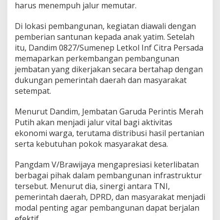
r
harus menempuh jalur memutar.
a
,
Di lokasi pembangunan, kegiatan diawali dengan
W
pemberian santunan kepada anak yatim. Setelah
a
itu, Dandim 0827/Sumenep Letkol Inf Citra Persada
r
g
memaparkan perkembangan pembangunan
a
jembatan yang dikerjakan secara bertahap dengan
K
dukungan pemerintah daerah dan masyarakat
i
setempat.
n
i
T
Menurut Dandim, Jembatan Garuda Perintis Merah
a
Putih akan menjadi jalur vital bagi aktivitas
k
ekonomi warga, terutama distribusi hasil pertanian
L
serta kebutuhan pokok masyarakat desa.
a
g
i
Pangdam V/Brawijaya mengapresiasi keterlibatan
M
berbagai pihak dalam pembangunan infrastruktur
e
tersebut. Menurut dia, sinergi antara TNI,
m
pemerintah daerah, DPRD, dan masyarakat menjadi
u
modal penting agar pembangunan dapat berjalan
t
a
efektif.