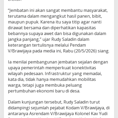
r
J
“Jembatan ini akan sangat membantu masyarakat,
a
terutama dalam mengangkut hasil panen, bibit,
u
maupun pupuk. Karena itu saya titip agar nanti
h
dirawat bersama dan diperhatikan kapasitas
bebannya supaya awet dan bisa digunakan dalam
jangka panjang,” ujar Rudy Saladin dalam
keterangan tertulisnya melalui Pendam
V/Brawijaya pada media ini, Rabu (20/5/2026) siang.
Ia menilai pembangunan jembatan sejalan dengan
upaya pemerintah memperkuat konektivitas
wilayah pedesaan. Infrastruktur yang memadai,
kata dia, tidak hanya memudahkan mobilitas
warga, tetapi juga membuka peluang
pertumbuhan ekonomi baru di desa.
Dalam kunjungan tersebut, Rudy Saladin turut
didampingi sejumlah pejabat Kodam V/Brawijaya, di
antaranya Asrendam V/Brawijaya Kolonel Kav Yudi