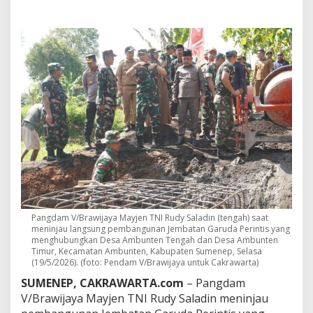
w
i
j
a
y
a
T
i
n
j
a
u
J
e
m
b
a
t
Pangdam V/Brawijaya Mayjen TNI
Rudy Saladin (tengah) saat
a
meninjau langsung pembangunan Jembatan Garuda Perintis yang
menghubungkan Desa Ambunten Tengah dan Desa Ambunten
n
Timur, Kecamatan Ambunten, Kabupaten Sumenep, Selasa
P
(19/5/2026). (foto: Pendam V/Brawijaya untuk Cakrawarta)
e
n
SUMENEP, CAKRAWARTA.com
– Pangdam
g
V/Brawijaya Mayjen TNI
Rudy Saladin
meninjau
h