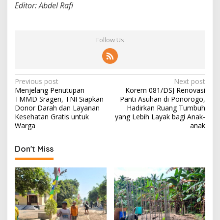
Editor: Abdel Rafi
Follow Us
P
Previous post
Next post
Menjelang Penutupan
Korem 081/DSJ Renovasi
o
TMMD Sragen, TNI Siapkan
Panti Asuhan di Ponorogo,
s
Donor Darah dan Layanan
Hadirkan Ruang Tumbuh
Kesehatan Gratis untuk
yang Lebih Layak bagi Anak-
t
Warga
anak
n
Don't Miss
a
v
i
g
a