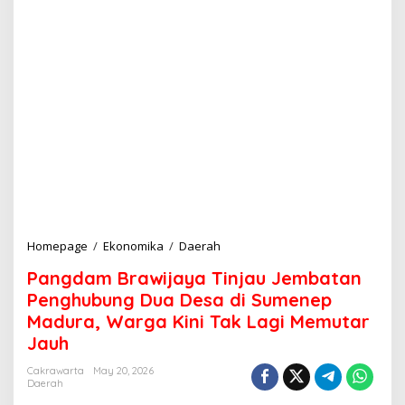
Homepage
/
Ekonomika
/
Daerah
P
a
Pangdam Brawijaya Tinjau Jembatan
n
g
Penghubung Dua Desa di Sumenep
d
Madura, Warga Kini Tak Lagi Memutar
a
Jauh
m
B
Cakrawarta
May 20, 2026
r
Daerah
a