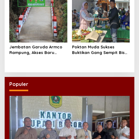
Jembatan Garuda Armco
Poktan Muda Sukses
Rampung, Akses Baru
Buktikan Gang Sempit Bisa
Tegaren-Dermosari Siap
Menjadi Lumbung Pangan
Dongkrak Mobilitas dan
Kota
Ekonomi Warga
Populer