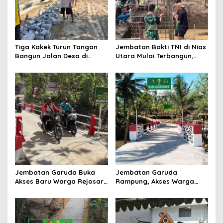
t
i
o
n
Tiga Kakek Turun Tangan
Jembatan Bakti TNI di Nias
Bangun Jalan Desa di
Utara Mulai Terbangun,
Ponorogo
Akses Tiga Desa Segera
Pulih
Jembatan Garuda Buka
Jembatan Garuda
Akses Baru Warga Rejosari,
Rampung, Akses Warga
Sekolah hingga Distribusi
dan Distribusi Hasil
Hasil Panen Kian Lancar
Pertanian Kian Lancar