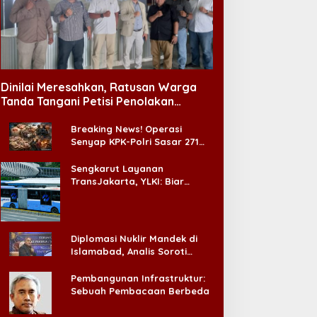
Dinilai Meresahkan, Ratusan Warga
Tanda Tangani Petisi Penolakan
Tempat Hiburan Malam di CitraLand
Breaking News! Operasi
Senyap KPK-Polri Sasar 271
Pabrik di Madura dan Akan
Ada ‘Badai Pemeriksaan’
Sengkarut Layanan
TransJakarta, YLKI: Biar
Cepat, Adakan Forum Dialog
Konsumen!
Diplomasi Nuklir Mandek di
Islamabad, Analis Soroti
Standar Ganda Washington
Pembangunan Infrastruktur:
Sebuah Pembacaan Berbeda