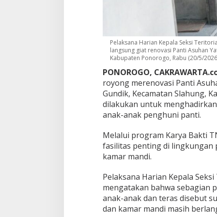
i
P
o
n
o
Pelaksana Harian Kepala Seksi Teritori
r
langsung giat renovasi Panti Asuhan Y
o
Kabupaten Ponorogo, Rabu (20/5/2026)
g
PONOROGO, CAKRAWARTA.c
o
royong merenovasi Panti Asuha
,
H
Gundik, Kecamatan Slahung, Ka
a
dilakukan untuk menghadirkan 
d
anak-anak penghuni panti.
i
r
Melalui program Karya Bakti T
k
a
fasilitas penting di lingkungan 
n
kamar mandi.
R
u
Pelaksana Harian Kepala Seksi 
a
mengatakan bahwa sebagian pe
n
g
anak-anak dan teras disebut s
T
dan kamar mandi masih berlan
u