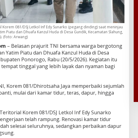
al Korem 081/DSJ Letkol Inf Edy Sunarko (pegang dinding) saat meninjau
atim Piatu dan Dhuafa Kanzul Huda di Desa Gundik, Kecamatan Slahung,
. (foto: Arwang)
om
– Belasan prajurit TNI bersama warga bergotong
n Yatim Piatu dan Dhuafa Kanzul Huda di Desa
bupaten Ponorogo, Rabu (20/5/2026). Kegiatan itu
tempat tinggal yang lebih layak dan nyaman bagi
NI,
Korem 081/Dhirotsaha Jaya
memperbaiki sejumlah
panti, mulai dari kamar tidur, teras, dapur, hingga
Teritorial Korem 081/DSJ Letkol Inf Edy Sunarko
ngerjaan telah rampung. Renovasi kamar tidur
udah selesai seluruhnya, sedangkan perbaikan dapur
gsung.