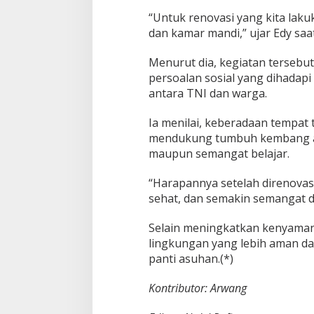
m
“Untuk renovasi yang kita lakuk
b
dan kamar mandi,” ujar Edy saa
u
h
y
Menurut dia, kegiatan tersebu
a
persoalan sosial yang dihada
n
antara TNI dan warga.
g
L
e
Ia menilai, keberadaan tempat 
b
mendukung tumbuh kembang ana
i
maupun semangat belajar.
h
L
“Harapannya setelah direnovasi,
a
y
sehat, dan semakin semangat da
a
k
Selain meningkatkan kenyamana
b
lingkungan yang lebih aman da
a
panti asuhan.(*)
g
i
A
Kontributor: Arwang
n
a