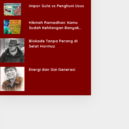
Impor Gula vs Penghuni Usus
Hikmah Ramadhan: Kamu
Sudah Kehilangan Banyak
Hal, Jangan Sampai
Kehilangan Diri Sendiri!
Blokade Tanpa Perang di
Selat Hormuz
Energi dan Gizi Generasi