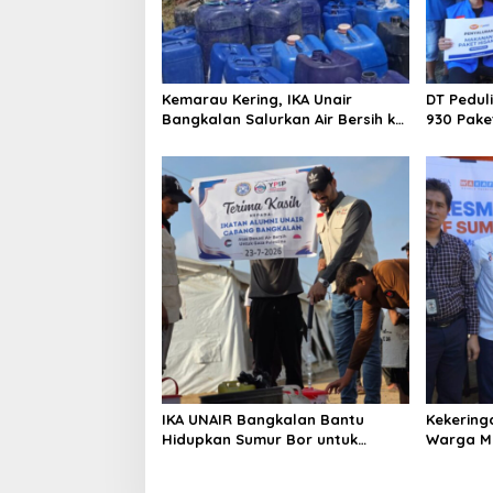
i
o
n
Kemarau Kering, IKA Unair
DT Pedul
Bangkalan Salurkan Air Bersih ke
930 Pake
Dua Desa
Kebakara
IKA UNAIR Bangkalan Bantu
Kekering
Hidupkan Sumur Bor untuk
Warga Ma
10.000 Pengungsi Gaza
Air Baru