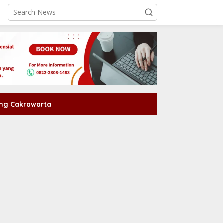
ng Cakrawarta