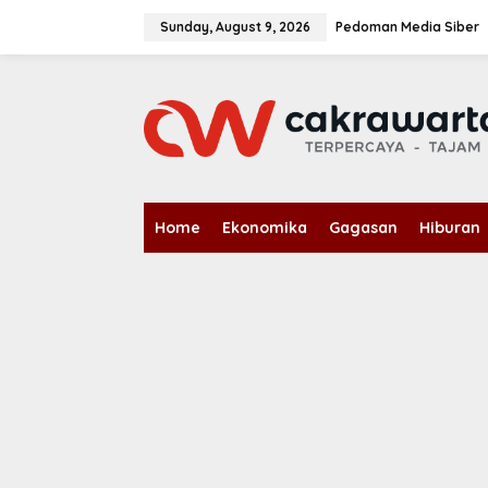
S
k
Sunday, August 9, 2026
Pedoman Media Siber
i
p
t
o
c
o
n
t
e
n
Home
Ekonomika
Gagasan
Hiburan
t