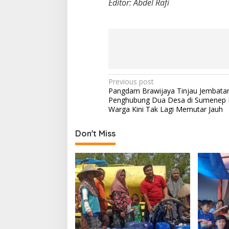
Editor: Abdel Rafi
k
-
a
n
a
k
P
Previous post
Pangdam Brawijaya Tinjau Jembata
o
Penghubung Dua Desa di Sumenep 
s
Warga Kini Tak Lagi Memutar Jauh
t
Don't Miss
n
a
v
i
g
a
t