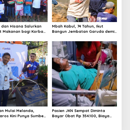
i dan Hisana Salurkan
Mbah Kabul, 74 Tahun, Ikut
t Makanan bagi Korban
Bangun Jembatan Garuda demi
n Tallo
Anak Cucu
an Mulai Melanda,
Pasien JKN Sempat Diminta
ros Kini Punya Sumber
Bayar Obat Rp 354.100, Biaya
Dikembalikan Usai Klarifikasi