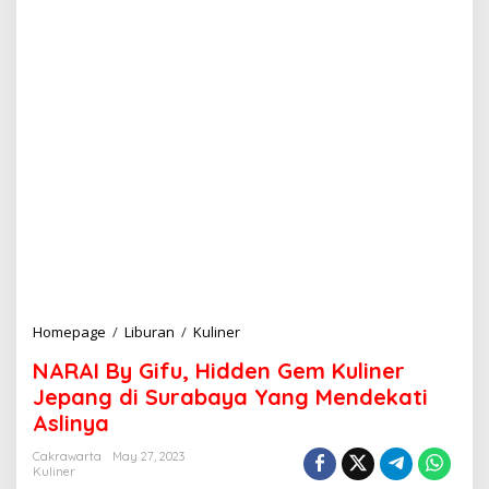
Homepage
/
Liburan
/
Kuliner
N
A
NARAI By Gifu, Hidden Gem Kuliner
R
A
Jepang di Surabaya Yang Mendekati
I
Aslinya
B
y
Cakrawarta
May 27, 2023
G
Kuliner