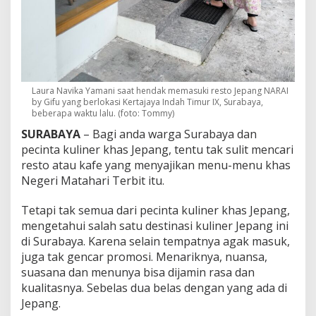
g
d
i
S
u
r
a
b
Laura Navika Yamani saat hendak memasuki resto Jepang NARAI
by Gifu yang berlokasi Kertajaya Indah Timur IX, Surabaya,
a
beberapa waktu lalu. (foto: Tommy)
y
a
SURABAYA
– Bagi anda warga Surabaya dan
Y
pecinta kuliner khas Jepang, tentu tak sulit mencari
a
resto atau kafe yang menyajikan menu-menu khas
n
Negeri Matahari Terbit itu.
g
M
e
Tetapi tak semua dari pecinta kuliner khas Jepang,
n
mengetahui salah satu destinasi kuliner Jepang ini
d
di Surabaya. Karena selain tempatnya agak masuk,
e
juga tak gencar promosi. Menariknya, nuansa,
k
a
suasana dan menunya bisa dijamin rasa dan
t
kualitasnya. Sebelas dua belas dengan yang ada di
i
Jepang.
A