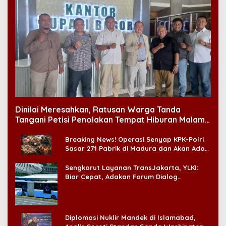
Dinilai Meresahkan, Ratusan Warga Tanda
Tangani Petisi Penolakan Tempat Hiburan Malam
di CitraLand
Breaking News! Operasi Senyap KPK-Polri
Sasar 271 Pabrik di Madura dan Akan Ada
‘Badai Pemeriksaan’
Sengkarut Layanan TransJakarta, YLKI:
Biar Cepat, Adakan Forum Dialog
Konsumen!
Diplomasi Nuklir Mandek di Islamabad,