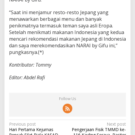
“Saat ini menjamur resto-resto Jepang yang
menawarkan berbagai menu dan banyak
penikmatnya termasuk teman saya asli Eropa.
Setelah menikmati makanan Indonesia yang kedua
mencari rekomendasi makanan Jepang di Indonesia
dan saya merekomendasikan NARAI by Gifu ini,”
pungkasnya.(*)
Kontributor: Tommy
Editor: Abdel Rafi
Follow Us
P
Previous post
Next post
Hari Pertama Kejurnas
Pengerjaan Fisik TMMD ke-
o
Pencak Silat Piala KASAD,
116 Kavling Seraya, Pasiter