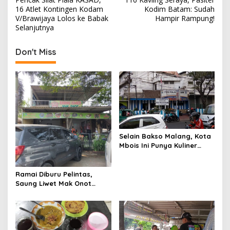
s
16 Atlet Kontingen Kodam
Kodim Batam: Sudah
V/Brawijaya Lolos ke Babak
Hampir Rampung!
t
Selanjutnya
n
Don't Miss
a
v
i
g
a
t
Selain Bakso Malang, Kota
i
Mbois Ini Punya Kuliner
o
Khas
n
Ramai Diburu Pelintas,
Saung Liwet Mak Onot
Suguhkan Nasi Liwet Mulai
Rp22 Ribu