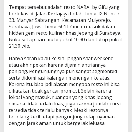
s
Tempat tersebut adalah resto NARAI by Gifu yang
l
i
berlokasi di Jalan Kertajaya Indah Timur IX Nomor
n
33, Manyar Sabrangan, Kecamatan Mulyorejo,
y
Surabaya, Jawa Timur 60117 ini termasuk dalam
a
hidden gem resto kuliner khas Jepang di Surabaya.
Buka setiap hari mulai pukul 10.30 dan tutup pukul
21.30 wib.
Hanya saran kalau ke sini jangan saat weekend
atau akhir pekan karena dijamin antriannya
panjang. Pengunjungnya pun sangat segmented
serta didominasi kalangan menengah ke atas.
Karena itu, bisa jadi alasan mengapa resto ini bisa
dikatakan tidak gencar promosi. Selain karena
lokasi yang masuk, ruangan yang khas Jepang
dimana tidak terlalu luas, juga karena jumlah kursi
tersedia tidak terlalu banyak. Meski restonya
terbilang kecil tetapi pengunjung tetap nyaman
dengan jarak aman untuk bergerak leluasa.