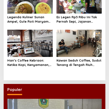
Legenda Kuliner Sunan
Es Legen Rp3 Ribu Ini Tak
Ampel, Gule Roti Maryam
Pernah Sepi, Jajanan
Est. 1952 H. Safili Tetap Jadi
Seribuan di Gubeng Bikin
Buruan Pecinta Rasa Timur
Susah Move On
Tengah
Han’s Coffee Kebraon:
Kawan Seduh Coffee, Sudut
Ketika Kopi, Kenyamanan,
Tenang di Tengah Riuh
dan Waktu Bertemu dalam
Surabaya
Satu Ruang
Populer