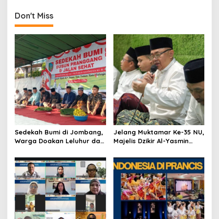
s
t
Don't Miss
n
a
v
i
g
a
t
i
Sedekah Bumi di Jombang,
Jelang Muktamar Ke-35 NU,
o
Warga Doakan Leluhur dan
Majelis Dzikir Al-Yasmin
Rawat Tradisi
Gelar Doa Bersama untuk
n
Persatuan Bangsa