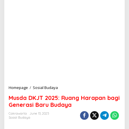
Homepage
/
Sosial Budaya
M
u
Musda DKJT 2025: Ruang Harapan bagi
s
d
Generasi Baru Budaya
a
D
Cakrawarta
June 13, 2025
Sosial Budaya
K
J