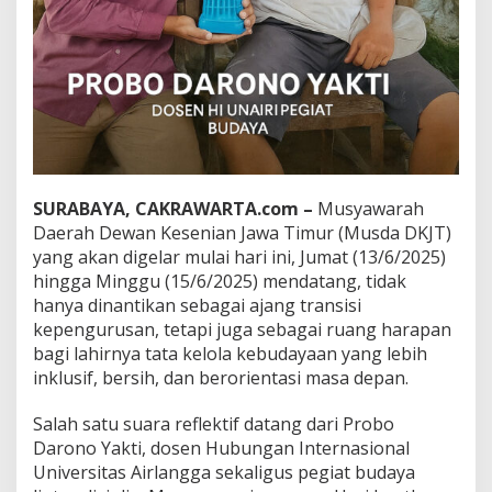
e
r
a
s
i
B
a
r
u
B
u
SURABAYA, CAKRAWARTA.com –
Musyawarah
d
Daerah Dewan Kesenian Jawa Timur (Musda DKJT)
a
yang akan digelar mulai hari ini, Jumat (13/6/2025)
y
hingga Minggu (15/6/2025) mendatang, tidak
a
hanya dinantikan sebagai ajang transisi
kepengurusan, tetapi juga sebagai ruang harapan
bagi lahirnya tata kelola kebudayaan yang lebih
inklusif, bersih, dan berorientasi masa depan.
Salah satu suara reflektif datang dari Probo
Darono Yakti, dosen Hubungan Internasional
Universitas Airlangga sekaligus pegiat budaya