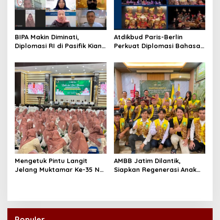
BIPA Makin Diminati,
Atdikbud Paris-Berlin
Diplomasi RI di Pasifik Kian
Perkuat Diplomasi Bahasa
Menguat
Indonesia di Eropa
Mengetuk Pintu Langit
AMBB Jatim Dilantik,
Jelang Muktamar Ke-35 NU,
Siapkan Regenerasi Anak
800 Nahdliyin Bermunajat
Muda Banjar di Perantauan
di Surabaya
Populer