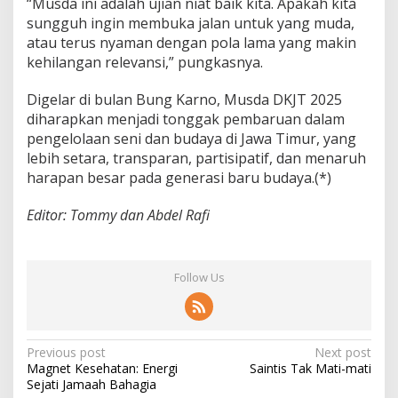
“Musda ini adalah ujian niat baik kita. Apakah kita
sungguh ingin membuka jalan untuk yang muda,
atau terus nyaman dengan pola lama yang makin
kehilangan relevansi,” pungkasnya.
Digelar di bulan Bung Karno, Musda DKJT 2025
diharapkan menjadi tonggak pembaruan dalam
pengelolaan seni dan budaya di Jawa Timur, yang
lebih setara, transparan, partisipatif, dan menaruh
harapan besar pada generasi baru budaya.(*)
Editor: Tommy dan Abdel Rafi
Follow Us
P
Previous post
Next post
Magnet Kesehatan: Energi
Saintis Tak Mati-mati
o
Sejati Jamaah Bahagia