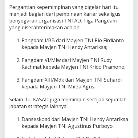
,
Pergantian kepemimpinan yang digelar hari itu
T
e
menjadi bagian dari pembinaan karier sekaligus
t
penyegaran organisasi TNI AD. Tiga Pangdam
a
yang diserahterimakan adalah:
p
i
Pangdam I/BB dari Mayjen TNI Rio Firdianto
M
e
kepada Mayjen TNI Hendy Antariksa;
l
a
Pangdam VI/Mlw dari Mayjen TNI Rudy
h
Rachmat kepada Mayjen TNI Krido Pramono;
i
r
k
Pangdam XIII/Mdk dari Mayjen TNI Suhardi
a
kepada Mayjen TNI Mirza Agus
.
n
P
Selain itu, KASAD juga memimpin sertijab sejumlah
e
jabatan strategis lainnya:
m
i
m
Danseskoad dari Mayjen TNI Hendy Antariksa
p
kepada Mayjen TNI Agustinus Purboyo;
i
n