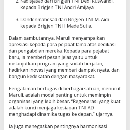
Kadisjasad dari Brigjen TNI Dedi Ruswandi,
B
kepada Brigjen TNI Andri Amijaya;
a
r
u
Dandenmabesad dari Brigjen TNI M. Aidi
!
kepada Brigjen TNI I Made Sutia.
Dalam sambutannya, Maruli menyampaikan
apresiasi kepada para pejabat lama atas dedikasi
dan pengabdian mereka. Kepada para pejabat
baru, ia memberi pesan jelas yaitu untuk
melanjutkan program yang sudah berjalan,
hadirkan inovasi yang memberi dampak nyata, dan
bangun kedekatan dengan masyarakat.
Pengalaman bertugas di berbagai satuan, menurut
Maruli, adalah modal penting untuk memimpin
organisasi yang lebih besar. “Regenerasi yang kuat
adalah kunci menjaga kesiapan TNI AD
menghadapi dinamika tugas ke depan,” ujarnya.
Ia juga menegaskan pentingnya harmonisasi