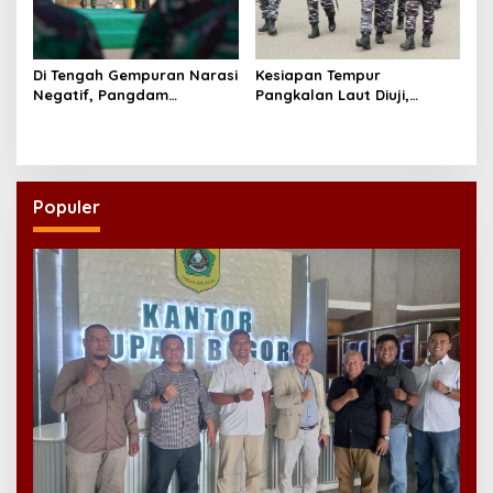
Di Tengah Gempuran Narasi
Kesiapan Tempur
Negatif, Pangdam
Pangkalan Laut Diuji,
Brawijaya Minta Prajurit
Kodaeral XIV Sorong Gelar
Menjawab dengan Karya
Glagaspur P1-P2
dan Pengabdian
Populer