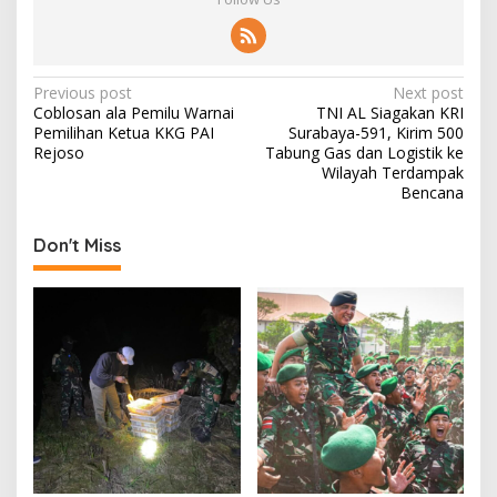
P
Previous post
Next post
Coblosan ala Pemilu Warnai
TNI AL Siagakan KRI
o
Pemilihan Ketua KKG PAI
Surabaya-591, Kirim 500
s
Rejoso
Tabung Gas dan Logistik ke
Wilayah Terdampak
t
Bencana
n
Don't Miss
a
v
i
g
a
t
i
o