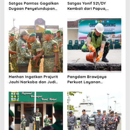
n
Satgas Pamtas Gagalkan
Satgas Yonif 521/DY
Dugaan Penyelundupan
Kembali dari Papua,
200 Burung Kacer dari
Pangdam Brawijaya: Kalian
Malaysia
Hadirkan Rasa Aman
Menhan Ingatkan Prajurit
Pangdam Brawijaya
Jauhi Narkoba dan Judi
Perkuat Layanan
Online saat Kunjungi Yonif
Kesehatan, Ketahanan
TP 933/Macan Wilis
Pangan, hingga Satuan
Baru di Malang