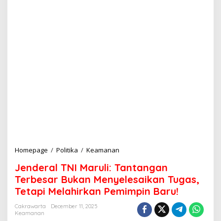
Homepage
/
Politika
/
Keamanan
J
e
Jenderal TNI Maruli: Tantangan
n
d
Terbesar Bukan Menyelesaikan Tugas,
e
Tetapi Melahirkan Pemimpin Baru!
r
a
Cakrawarta
December 11, 2025
l
Keamanan