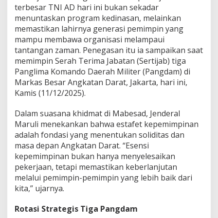
a
terbesar TNI AD hari ini bukan sekadar
r
menuntaskan program kedinasan, melainkan
B
u
memastikan lahirnya generasi pemimpin yang
k
mampu membawa organisasi melampaui
a
tantangan zaman. Penegasan itu ia sampaikan saat
n
memimpin Serah Terima Jabatan (Sertijab) tiga
M
Panglima Komando Daerah Militer (Pangdam) di
e
n
Markas Besar Angkatan Darat, Jakarta, hari ini,
y
Kamis (11/12/2025).
e
l
Dalam suasana khidmat di Mabesad, Jenderal
e
Maruli menekankan bahwa estafet kepemimpinan
s
a
adalah fondasi yang menentukan soliditas dan
i
masa depan Angkatan Darat. “Esensi
k
kepemimpinan bukan hanya menyelesaikan
a
pekerjaan, tetapi memastikan keberlanjutan
n
T
melalui pemimpin-pemimpin yang lebih baik dari
u
kita,” ujarnya.
g
a
Rotasi Strategis Tiga Pangdam
s