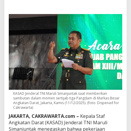
T
N
I
M
a
r
u
l
i
:
T
a
n
t
a
n
g
a
KASAD Jenderal TNI Maruli Simanjuntak saat memberikan
n
sambutan dalam momen sertijab tiga Pangdam di Markas Besar
T
Angkatan Darat, Jakarta, Kamis (11/12/2025). (foto: Dispenad for
e
Cakrawarta)
r
JAKARTA, CAKRAWARTA.com –
Kepala Staf
b
e
Angkatan Darat (KASAD) Jenderal TNI Maruli
s
Simanjuntak menegaskan bahwa pekerjaan