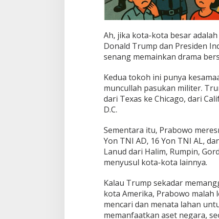
Ah, jika kota-kota besar adal
Donald Trump dan Presiden I
senang memainkan drama berse
Kedua tokoh ini punya kesamaan
muncullah pasukan militer. T
dari Texas ke Chicago, dari Ca
D.C.
Sementara itu, Prabowo meresmi
Yon TNI AD, 16 Yon TNI AL, da
Lanud dari Halim, Rumpin, Gor
menyusul kota-kota lainnya.
Kalau Trump sekadar memanggi
kota Amerika, Prabowo malah leb
mencari dan menata lahan un
memanfaatkan aset negara, seo