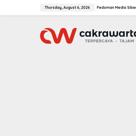
S
k
Thursday, August 6, 2026
Pedoman Media Sibe
i
p
t
o
c
o
n
t
e
n
t