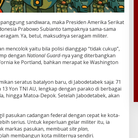
ah panggung sandiwara, maka Presiden Amerika Serikat
ndonesia Prabowo Subianto tampaknya sama-sama
ragam. Ya, betul, maksudnya seragam militer.
 mencolok yaitu bila polisi dianggap “tidak cukup”,
rump dengan
National Guard
-nya yang diterbangkan
lifornia ke Portland, bahkan merapat ke Washington
kan seratus batalyon baru, di Jabodetabek saja: 71
n 13 Yon TNI AU, lengkap dengan parako di berbagai
da, hingga Matoa-Depok. Setelah Jabodetabek, akan
l pasukan cadangan federal dengan cepat ke kota-
ih serius. Untuk keperluan gelar militer itu, ia
tuk markas pasukan, membuat
site plan
,
lah membangun kota militernya sendiri.