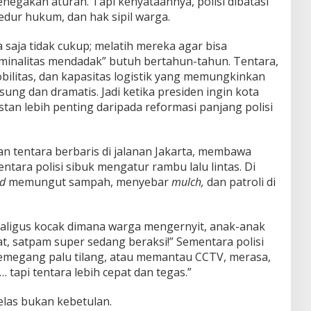
negakan aturan. Tapi kenyataannya, polisi dibatasi
edur hukum, dan hak sipil warga.
saja tidak cukup; melatih mereka agar bisa
minalitas mendadak” butuh bertahun-tahun. Tentara,
mobilitas, dan kapasitas logistik yang memungkinkan
ung dan dramatis. Jadi ketika presiden ingin kota
stan lebih penting daripada reformasi panjang polisi
n tentara berbaris di jalanan Jakarta, membawa
ntara polisi sibuk mengatur rambu lalu lintas. Di
rd
memungut sampah, menyebar
mulch,
dan patroli di
aligus kocak dimana warga mengernyit, anak-anak
at, satpam super sedang beraksi!” Sementara polisi
emegang palu tilang, atau memantau CCTV, merasa,
 tapi tentara lebih cepat dan tegas.”
jelas bukan kebetulan.