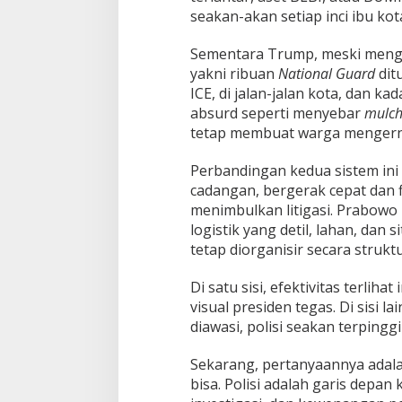
seakan-akan setiap inci ibu kot
Sementara Trump, meski mengg
yakni ribuan
National Guard
dit
ICE, di jalan-jalan kota, dan 
absurd seperti menyebar
mulc
tetap membuat warga mengernyi
Perbandingan kedua sistem in
cadangan, bergerak cepat dan fl
menimbulkan litigasi. Prabowo
logistik yang detil, lahan, dan
tetap diorganisir secara struktu
Di satu sisi, efektivitas terlih
visual presiden tegas. Di sisi 
diawasi, polisi seakan terpinggi
Sekarang, pertanyaannya adalah
bisa. Polisi adalah garis depa