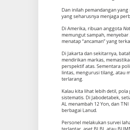
Dan inilah pemandangan yang 
yang seharusnya menjaga perba
Di Amerika, ribuan anggota
Nat
memungut sampah, menyebar
menatap “ancaman” yang terka
Di Jakarta dan sekitarnya, bat
mendirikan markas, memastika
perspektif atas. Sementara pol
lintas, mengurusi tilang, atau
terlarang.
Kalau kita lihat lebih detil, p
sistematis. Di Jabodetabek, se
AL menambah 12 Yon, dan TNI 
berbagai Lanud.
Personel melakukan survei lah
terlantar, aset BLBI, atau BU