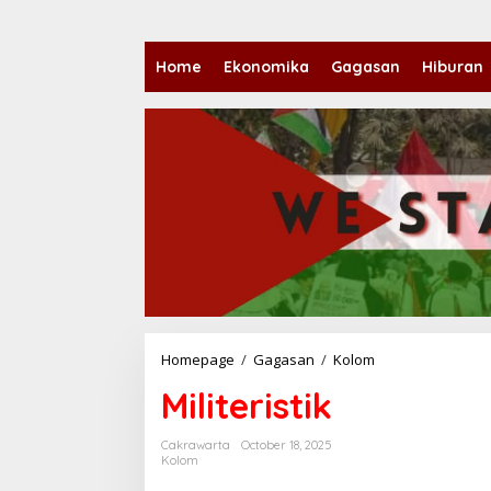
Home
Ekonomika
Gagasan
Hiburan
Homepage
/
Gagasan
/
Kolom
M
i
Militeristik
l
i
t
Cakrawarta
October 18, 2025
e
Kolom
r