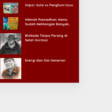
Impor Gula vs Penghuni Usus
Hikmah Ramadhan: Kamu
Sudah Kehilangan Banyak
Hal, Jangan Sampai
Kehilangan Diri Sendiri!
Blokade Tanpa Perang di
Selat Hormuz
Energi dan Gizi Generasi