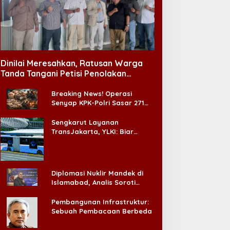
Dinilai Meresahkan, Ratusan Warga
Tanda Tangani Petisi Penolakan
Tempat Hiburan Malam di CitraLand
Breaking News! Operasi
Senyap KPK-Polri Sasar 271
Pabrik di Madura dan Akan
Ada ‘Badai Pemeriksaan’
Sengkarut Layanan
TransJakarta, YLKI: Biar
Cepat, Adakan Forum Dialog
Konsumen!
Diplomasi Nuklir Mandek di
Islamabad, Analis Soroti
Standar Ganda Washington
Pembangunan Infrastruktur:
Sebuah Pembacaan Berbeda