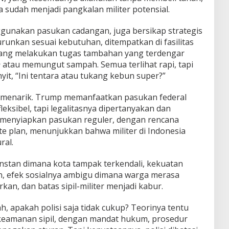
a sudah menjadi pangkalan militer potensial.
unakan pasukan cadangan, juga bersikap strategis
urunkan sesuai kebutuhan, ditempatkan di fasilitas
kadang melakukan tugas tambahan yang terdengar
h
atau memungut sampah. Semua terlihat rapi, tapi
t, “Ini tentara atau tukang kebun super?”
i menarik. Trump memanfaatkan pasukan federal
eksibel, tapi legalitasnya dipertanyakan dan
 menyiapkan pasukan reguler, dengan rencana
 site plan, menunjukkan bahwa militer di Indonesia
ral.
at instan dimana kota tampak terkendali, kekuatan
lain, efek sosialnya ambigu dimana warga merasa
rkan, dan batas sipil-militer menjadi kabur.
, apakah polisi saja tidak cukup? Teorinya tentu
n keamanan sipil, dengan mandat hukum, prosedur