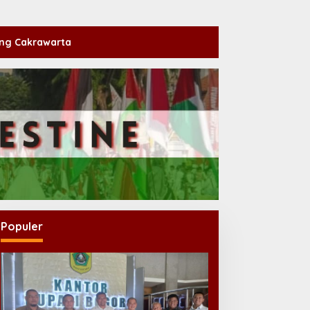
ng Cakrawarta
Populer