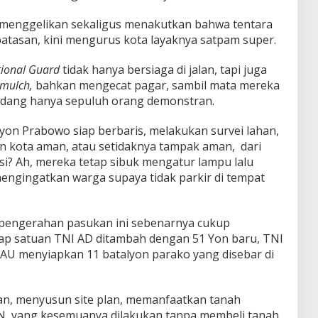
menggelikan sekaligus menakutkan bahwa tentara
tasan, kini mengurus kota layaknya satpam super.
ional Guard
tidak hanya bersiaga di jalan, tapi juga
mulch,
bahkan mengecat pagar, sambil mata mereka
dang hanya sepuluh orang demonstran.
alyon Prabowo siap berbaris, melakukan survei lahan,
n kota aman, atau setidaknya tampak aman, dari
isi? Ah, mereka tetap sibuk mengatur lampu lalu
 mengingatkan warga supaya tidak parkir di tempat
ola pengerahan pasukan ini sebenarnya cukup
tiap satuan TNI AD ditambah dengan 51 Yon baru, TNI
AU menyiapkan 11 batalyon parako yang disebar di
an, menyusun site plan, memanfaatkan tanah
MN, yang kesemuanya dilakukan tanpa membeli tanah,