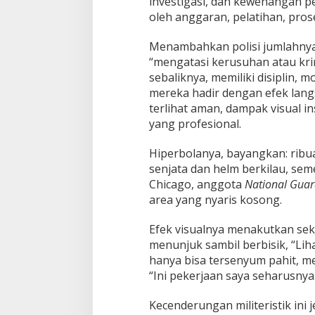
investigasi, dan kewenangan pe
oleh anggaran, pelatihan, pros
Menambahkan polisi jumlahnya 
“mengatasi kerusuhan atau kri
sebaliknya, memiliki disiplin, 
mereka hadir dengan efek langs
terlihat aman, dampak visual in
yang profesional.
Hiperbolanya, bayangkan: ribua
senjata dan helm berkilau, seme
Chicago, anggota
National Gua
area yang nyaris kosong.
Efek visualnya menakutkan sek
menunjuk sambil berbisik, “Lih
hanya bisa tersenyum pahit, m
“Ini pekerjaan saya seharusnya…
Kecenderungan militeristik ini 