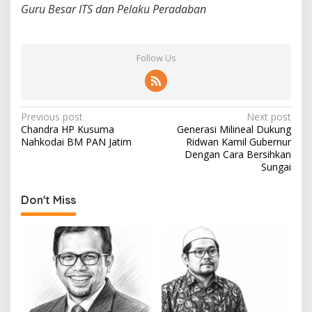
Guru Besar ITS dan Pelaku Peradaban
Follow Us
P
Previous post
Next post
Chandra HP Kusuma
Generasi Milineal Dukung
o
Nahkodai BM PAN Jatim
Ridwan Kamil Gubernur
s
Dengan Cara Bersihkan
Sungai
t
n
Don't Miss
a
v
i
g
a