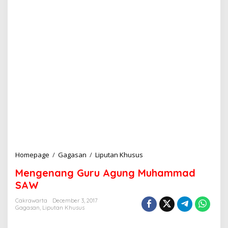
Homepage
/
Gagasan
/
Liputan Khusus
M
e
Mengenang Guru Agung Muhammad
n
g
SAW
e
n
Cakrawarta
December 3, 2017
Gagasan
,
Liputan Khusus
a
n