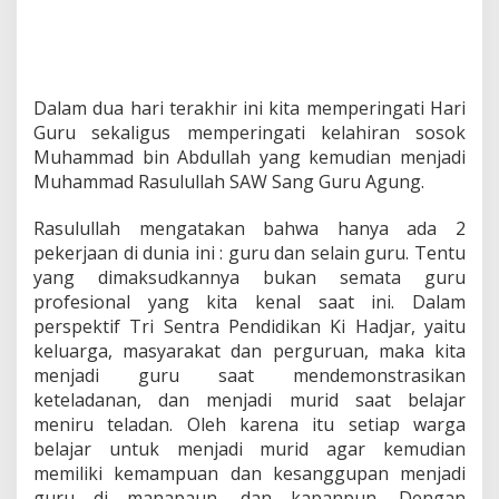
g
G
u
r
u
A
Dalam dua hari terakhir ini kita memperingati Hari
g
Guru sekaligus memperingati kelahiran sosok
u
Muhammad bin Abdullah yang kemudian menjadi
n
Muhammad Rasulullah SAW Sang Guru Agung.
g
M
u
Rasulullah mengatakan bahwa hanya ada 2
h
pekerjaan di dunia ini : guru dan selain guru. Tentu
a
yang dimaksudkannya bukan semata guru
m
profesional yang kita kenal saat ini. Dalam
m
a
perspektif Tri Sentra Pendidikan Ki Hadjar, yaitu
d
keluarga, masyarakat dan perguruan, maka kita
S
menjadi guru saat mendemonstrasikan
A
keteladanan, dan menjadi murid saat belajar
W
meniru teladan. Oleh karena itu setiap warga
belajar untuk menjadi murid agar kemudian
memiliki kemampuan dan kesanggupan menjadi
guru di manapaun, dan kapanpun. Dengan