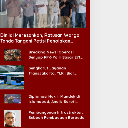
Dinilai Meresahkan, Ratusan Warga
Tanda Tangani Petisi Penolakan
Tempat Hiburan Malam di CitraLand
Breaking News! Operasi
Senyap KPK-Polri Sasar 271
Pabrik di Madura dan Akan
Ada ‘Badai Pemeriksaan’
Sengkarut Layanan
TransJakarta, YLKI: Biar
Cepat, Adakan Forum Dialog
Konsumen!
Diplomasi Nuklir Mandek di
Islamabad, Analis Soroti
Standar Ganda Washington
Pembangunan Infrastruktur:
Sebuah Pembacaan Berbeda