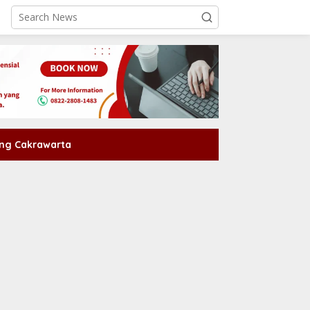
ng Cakrawarta