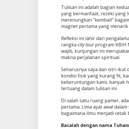
b
Tulisan ini adalah bagian kedua
a
g
yang bermanfaat, rezeki yang lua
a
merenungkan “kembali” bagaim
i
magnet pertama yang menarik 
P
e
Refleksi ini lahir dari penga
m
b
rangka
city tour
program KBIH N
u
wajib, kunjungan ini merupakan
k
makna perjalanan spiritual.
a
R
Seharusnya saya dan istri ik
e
z
kondisi fisik yang kurang fit, ka
e
keberuntungan kami, banyak h
k
tertuang dalam tulisan ini.
i
Di salah satu ruang pamer, ada
pertama. Lima ayat awal dalam 
bagaimana ilmu menjadi cetak
Bacalah dengan nama Tuhan