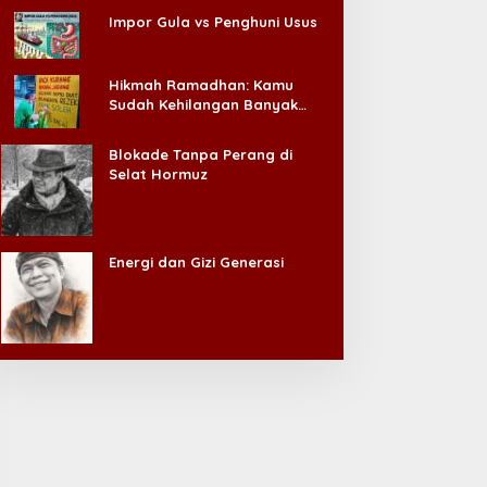
Impor Gula vs Penghuni Usus
Hikmah Ramadhan: Kamu
Sudah Kehilangan Banyak
Hal, Jangan Sampai
Kehilangan Diri Sendiri!
Blokade Tanpa Perang di
Selat Hormuz
Energi dan Gizi Generasi