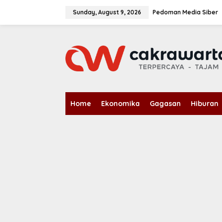
S
k
Sunday, August 9, 2026
Pedoman Media Siber
i
p
t
o
c
o
n
t
e
n
Home
Ekonomika
Gagasan
Hiburan
t