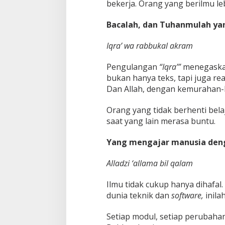
bekerja. Orang yang berilmu lebi
Bacalah, dan Tuhanmulah y
Iqra’ wa rabbukal akram
Pengulangan
“Iqra’”
menegaskan
bukan hanya teks, tapi juga re
Dan Allah, dengan kemurahan-N
Orang yang tidak berhenti bel
saat yang lain merasa buntu.
Yang mengajar manusia den
Alladzi ‘allama bil qalam
Ilmu tidak cukup hanya dihafal.
dunia teknik dan
software,
inila
Setiap modul, setiap perubaha