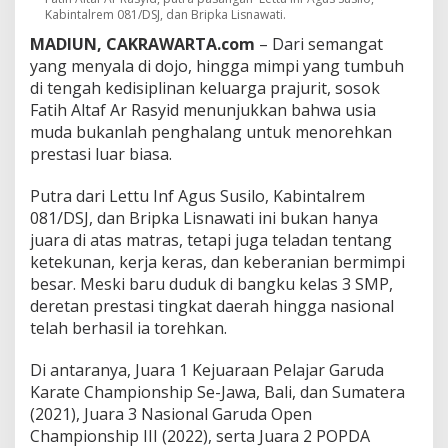
a
Kabintalrem 081/DSJ, dan Bripka Lisnawati.
r
M
MADIUN, CAKRAWARTA.com
– Dari semangat
e
yang menyala di dojo, hingga mimpi yang tumbuh
n
di tengah kedisiplinan keluarga prajurit, sosok
u
Fatih Altaf Ar Rasyid menunjukkan bahwa usia
j
u
muda bukanlah penghalang untuk menorehkan
A
prestasi luar biasa.
k
m
Putra dari Lettu Inf Agus Susilo, Kabintalrem
i
081/DSJ, dan Bripka Lisnawati ini bukan hanya
l
:
juara di atas matras, tetapi juga teladan tentang
F
ketekunan, kerja keras, dan keberanian bermimpi
a
besar. Meski baru duduk di bangku kelas 3 SMP,
t
deretan prestasi tingkat daerah hingga nasional
i
telah berhasil ia torehkan.
h
,
P
Di antaranya, Juara 1 Kejuaraan Pelajar Garuda
e
Karate Championship Se-Jawa, Bali, dan Sumatera
t
(2021), Juara 3 Nasional Garuda Open
a
Championship III (2022), serta Juara 2 POPDA
r