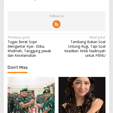
Follow Us
P
Previous post
Next post
Tugas Berat Sopir
Tambang Bukan Soal
o
Mengantar Kyai : Etika,
Untung-Rugi, Tapi Soal
s
Khidmah, Tanggung Jawab
Keadilan: Kritik Nadirsyah
dan Keselamatan
untuk PBNU
t
n
Don't Miss
a
v
i
g
a
t