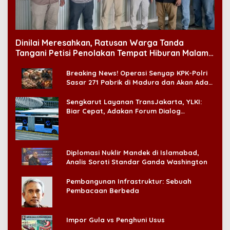
Dinilai Meresahkan, Ratusan Warga Tanda
Tangani Petisi Penolakan Tempat Hiburan Malam
di CitraLand
Breaking News! Operasi Senyap KPK-Polri
Sasar 271 Pabrik di Madura dan Akan Ada
‘Badai Pemeriksaan’
Sengkarut Layanan TransJakarta, YLKI:
Biar Cepat, Adakan Forum Dialog
Konsumen!
Diplomasi Nuklir Mandek di Islamabad,
Analis Soroti Standar Ganda Washington
Pembangunan Infrastruktur: Sebuah
Pembacaan Berbeda
Impor Gula vs Penghuni Usus