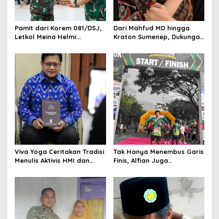
i
o
Pamit dari Korem 081/DSJ,
Dari Mahfud MD hingga
n
Letkol Meina Helmi:
Kraton Sumenep, Dukungan
Dukungan Anggota Jadi
Mengalir untuk Finalis
Kunci Keberhasilan Tugas
Indonesia’s Girl 2026 Asal
Jawa Timur
Viva Yoga Ceritakan Tradisi
Tak Hanya Menembus Garis
Menulis Aktivis HMI dan
Finis, Alfian Juga
Lahirnya Dua Buku
Menembus Sekolah Impian