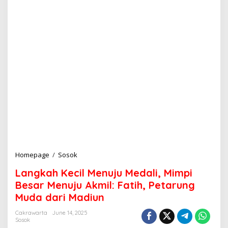
Homepage
/
Sosok
L
a
Langkah Kecil Menuju Medali, Mimpi
n
g
Besar Menuju Akmil: Fatih, Petarung
k
Muda dari Madiun
a
h
Cakrawarta
June 14, 2025
K
Sosok