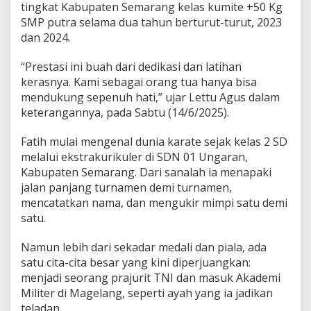
u
tingkat Kabupaten Semarang kelas kumite +50 Kg
n
SMP putra selama dua tahun berturut-turut, 2023
g
dan 2024.
M
u
“Prestasi ini buah dari dedikasi dan latihan
d
a
kerasnya. Kami sebagai orang tua hanya bisa
d
mendukung sepenuh hati,” ujar Lettu Agus dalam
a
keterangannya, pada Sabtu (14/6/2025).
r
i
Fatih mulai mengenal dunia karate sejak kelas 2 SD
M
a
melalui ekstrakurikuler di SDN 01 Ungaran,
d
Kabupaten Semarang. Dari sanalah ia menapaki
i
jalan panjang turnamen demi turnamen,
u
mencatatkan nama, dan mengukir mimpi satu demi
n
satu.
Namun lebih dari sekadar medali dan piala, ada
satu cita-cita besar yang kini diperjuangkan:
menjadi seorang prajurit TNI dan masuk Akademi
Militer di Magelang, seperti ayah yang ia jadikan
teladan.