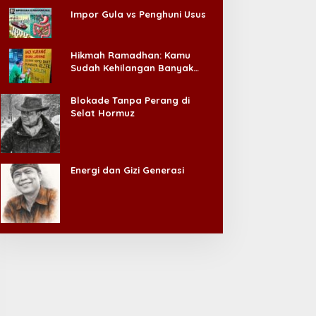
Impor Gula vs Penghuni Usus
Hikmah Ramadhan: Kamu
Sudah Kehilangan Banyak
Hal, Jangan Sampai
Kehilangan Diri Sendiri!
Blokade Tanpa Perang di
Selat Hormuz
Energi dan Gizi Generasi