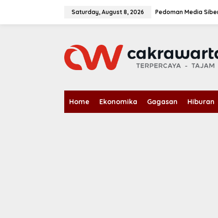
S
k
Saturday, August 8, 2026
Pedoman Media Sibe
i
p
t
o
c
o
n
t
e
n
Home
Ekonomika
Gagasan
Hiburan
t