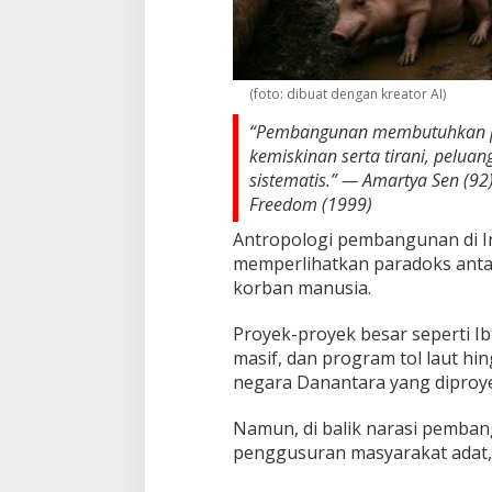
i
K
o
r
b
(foto: dibuat dengan kreator AI)
a
n
“Pembangunan membutuhkan p
kemiskinan serta tirani, pelua
sistematis.” — Amartya Sen (9
Freedom (1999)
Antropologi pembangunan di I
memperlihatkan paradoks antar
korban manusia.
Proyek-proyek besar seperti 
masif, dan program tol laut h
negara Danantara yang diproye
Namun, di balik narasi pemban
penggusuran masyarakat adat, d