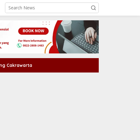
ng Cakrawarta