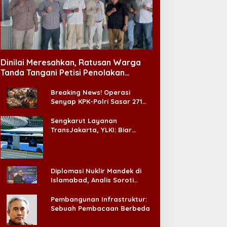
Dinilai Meresahkan, Ratusan Warga
Tanda Tangani Petisi Penolakan
Tempat Hiburan Malam di CitraLand
Breaking News! Operasi
Senyap KPK-Polri Sasar 271
Pabrik di Madura dan Akan
Ada ‘Badai Pemeriksaan’
Sengkarut Layanan
TransJakarta, YLKI: Biar
Cepat, Adakan Forum Dialog
Konsumen!
Diplomasi Nuklir Mandek di
Islamabad, Analis Soroti
Standar Ganda Washington
Pembangunan Infrastruktur:
Sebuah Pembacaan Berbeda