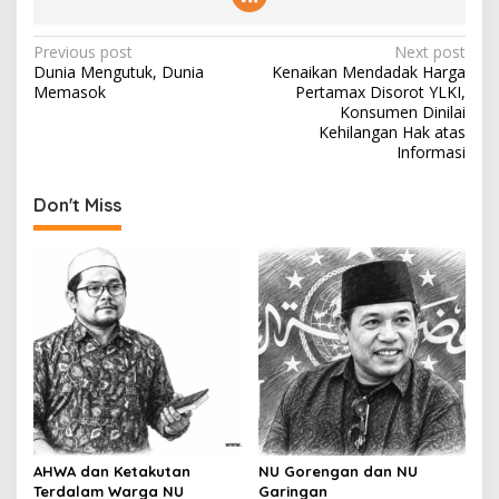
P
Previous post
Next post
Dunia Mengutuk, Dunia
Kenaikan Mendadak Harga
o
Memasok
Pertamax Disorot YLKI,
s
Konsumen Dinilai
Kehilangan Hak atas
t
Informasi
n
Don't Miss
a
v
i
g
a
t
i
o
n
AHWA dan Ketakutan
NU Gorengan dan NU
Terdalam Warga NU
Garingan