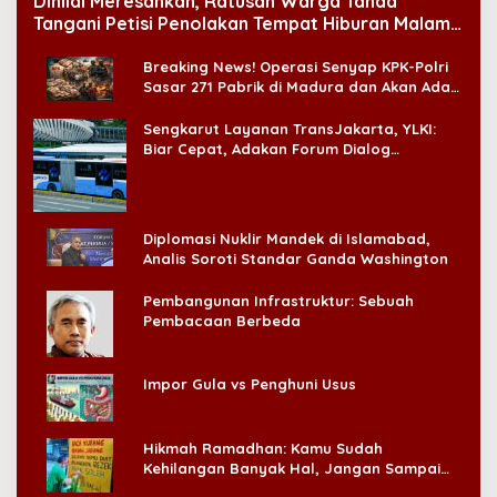
Dinilai Meresahkan, Ratusan Warga Tanda
Tangani Petisi Penolakan Tempat Hiburan Malam
di CitraLand
Breaking News! Operasi Senyap KPK-Polri
Sasar 271 Pabrik di Madura dan Akan Ada
‘Badai Pemeriksaan’
Sengkarut Layanan TransJakarta, YLKI:
Biar Cepat, Adakan Forum Dialog
Konsumen!
Diplomasi Nuklir Mandek di Islamabad,
Analis Soroti Standar Ganda Washington
Pembangunan Infrastruktur: Sebuah
Pembacaan Berbeda
Impor Gula vs Penghuni Usus
Hikmah Ramadhan: Kamu Sudah
Kehilangan Banyak Hal, Jangan Sampai
Kehilangan Diri Sendiri!