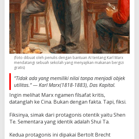
B
u
d
a
y
a
P
r
o
g
r
(foto dibuat oleh penulis dengan bantuan AI tentang Karl Marx
a
mendatangi sebuah sekolah yang menyajikan makanan bergizi
gratis)
m
M
“Tidak ada yang memiliki nilai tanpa menjadi objek
B
utilitas.“ — Karl Marx(1818-1883), Das Kapital.
G
Ingin melihat Marx ngamen filsafat kritis,
datanglah ke Cina. Bukan dengan fakta. Tapi, fiksi.
Fiksinya, simak dari protagonis otentik yaitu Shen
Te. Sementara yang identik adalah Shui Ta.
Kedua protagonis ini dipakai Bertolt Brecht