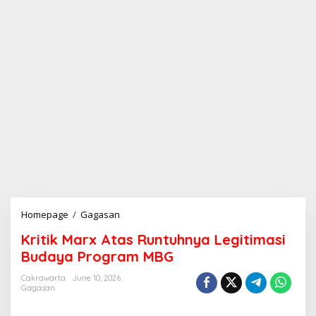
Homepage
/
Gagasan
K
r
Kritik Marx Atas Runtuhnya Legitimasi
i
t
Budaya Program MBG
i
k
Cakrawarta
June 10, 2026
Gagasan
M
a