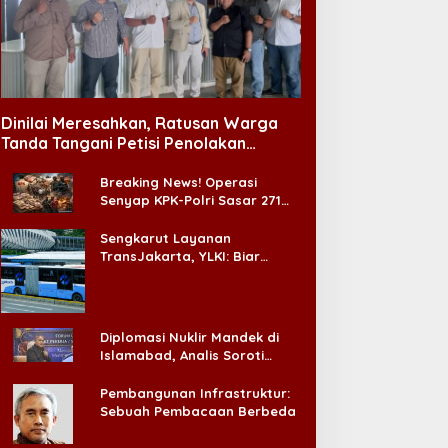
Dinilai Meresahkan, Ratusan Warga
Tanda Tangani Petisi Penolakan
Tempat Hiburan Malam di CitraLand
Breaking News! Operasi
Senyap KPK-Polri Sasar 271
Pabrik di Madura dan Akan
Ada ‘Badai Pemeriksaan’
Sengkarut Layanan
TransJakarta, YLKI: Biar
Cepat, Adakan Forum Dialog
Konsumen!
Diplomasi Nuklir Mandek di
Islamabad, Analis Soroti
Standar Ganda Washington
Pembangunan Infrastruktur:
Sebuah Pembacaan Berbeda