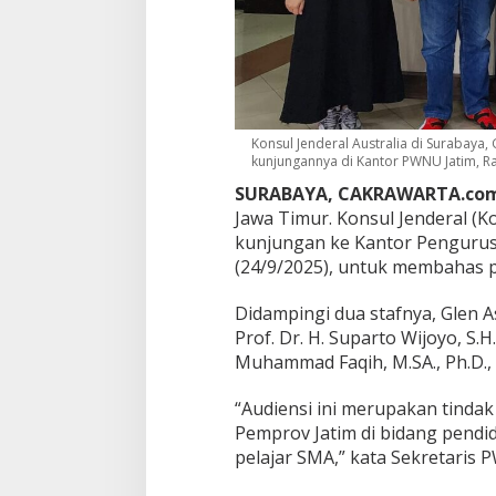
B
u
k
a
P
e
l
Konsul Jenderal Australia di Surabay
u
kunjungannya di Kantor PWNU Jatim, Ra
a
n
SURABAYA, CAKRAWARTA.com
g
Jawa Timur. Konsul Jenderal (K
P
kunjungan ke Kantor Pengurus
e
(24/9/2025), untuk membahas p
r
t
u
Didampingi dua stafnya, Glen 
k
Prof. Dr. H. Suparto Wijoyo, S.H
a
Muhammad Faqih, M.SA., Ph.D.,
r
a
“Audiensi ini merupakan tindak
n
P
Pemprov Jatim di bidang pendi
e
pelajar SMA,” kata Sekretari
l
a