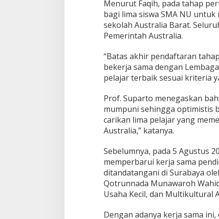
Menurut Faqih, pada tahap pe
j
bagi lima siswa SMA NU untuk 
a
r
sekolah Australia Barat. Selur
S
Pemerintah Australia.
M
A
“Batas akhir pendaftaran tahap
N
bekerja sama dengan Lembaga P
U
k
pelajar terbaik sesuai kriteria 
e
N
Prof. Suparto menegaskan bahw
e
mumpuni sehingga optimistis b
g
carikan lima pelajar yang meme
e
r
Australia,” katanya.
i
K
Sebelumnya, pada 5 Agustus 20
a
memperbarui kerja sama pendid
n
ditandatangani di Surabaya ol
g
u
Qotrunnada Munawaroh Wahid,
r
Usaha Kecil, dan Multikultural A
u
Dengan adanya kerja sama ini,