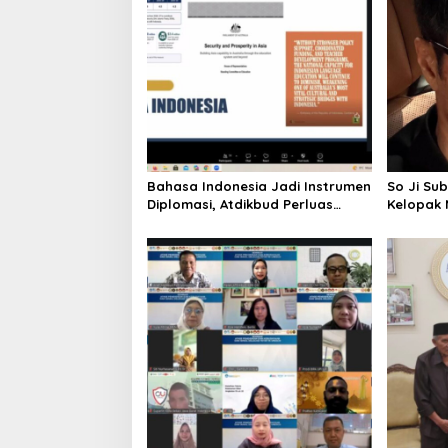
i
g
a
t
i
o
Bahasa Indonesia Jadi Instrumen
So Ji Su
n
Diplomasi, Atdikbud Perluas
Kelopak 
Jejak Budaya di Australia hingga
Aktor, Ki
Rusia