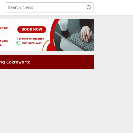
ng Cakrawarta