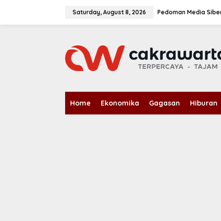
S
k
Saturday, August 8, 2026
Pedoman Media Sibe
i
p
t
o
c
o
n
t
e
n
Home
Ekonomika
Gagasan
Hiburan
t