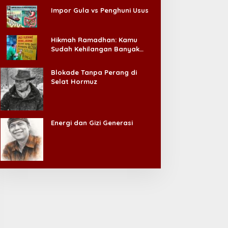
Impor Gula vs Penghuni Usus
Hikmah Ramadhan: Kamu
Sudah Kehilangan Banyak
Hal, Jangan Sampai
Kehilangan Diri Sendiri!
Blokade Tanpa Perang di
Selat Hormuz
Energi dan Gizi Generasi