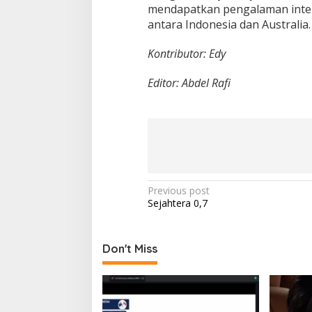
mendapatkan pengalaman inter
antara Indonesia dan Australia. 
Kontributor: Edy
Editor: Abdel Rafi
P
Previous post
Sejahtera 0,7
o
s
t
Don't Miss
n
a
v