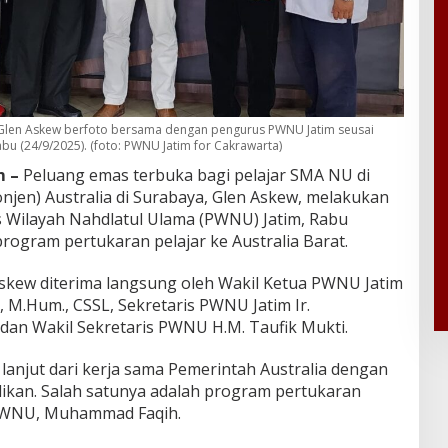
a, Glen Askew berfoto bersama dengan pengurus PWNU Jatim seusai
bu (24/9/2025). (foto: PWNU Jatim for Cakrawarta)
 –
Peluang emas terbuka bagi pelajar SMA NU di
onjen) Australia di Surabaya, Glen Askew, melakukan
 Wilayah Nahdlatul Ulama (PWNU) Jatim, Rabu
rogram pertukaran pelajar ke Australia Barat.
Askew diterima langsung oleh Wakil Ketua PWNU Jatim
., M.Hum., CSSL, Sekretaris PWNU Jatim Ir.
 dan Wakil Sekretaris PWNU H.M. Taufik Mukti.
 lanjut dari kerja sama Pemerintah Australia dengan
dikan. Salah satunya adalah program pertukaran
s PWNU, Muhammad Faqih.