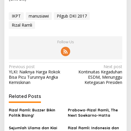
IKPT
manusiawi
Pilgub DKI 2017
Rizal Ramli
Follow Us
P
Previous post
Next post
YLKI: Naiknya Harga Rokok
Kontinuitas Kegaduhan
o
Bisa Picu Turunnya Angka
ESDM, Menunggu
s
Kemiskinan
Ketegasan Presiden
t
Related Posts
n
a
Rizal Ramli: Buzzer Bikin
Prabowo-Rizal Ramli, The
v
Politik Bising!
Next Soekarno-Hatta
i
Sejumlah Ulama dan Kiai
Rizal Ramli: Indonesia dan