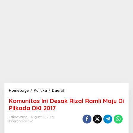
Homepage
/
Politika
/
Daerah
K
o
Komunitas Ini Desak Rizal Ramli Maju Di
m
u
Pilkada DKI 2017
n
i
Cakrawarta
August 21, 2016
Daerah
,
Politika
t
a