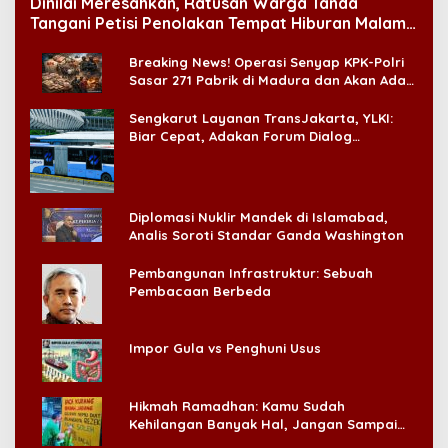
Dinilai Meresahkan, Ratusan Warga Tanda
Tangani Petisi Penolakan Tempat Hiburan Malam
di CitraLand
Breaking News! Operasi Senyap KPK-Polri
Sasar 271 Pabrik di Madura dan Akan Ada
‘Badai Pemeriksaan’
Sengkarut Layanan TransJakarta, YLKI:
Biar Cepat, Adakan Forum Dialog
Konsumen!
Diplomasi Nuklir Mandek di Islamabad,
Analis Soroti Standar Ganda Washington
Pembangunan Infrastruktur: Sebuah
Pembacaan Berbeda
Impor Gula vs Penghuni Usus
Hikmah Ramadhan: Kamu Sudah
Kehilangan Banyak Hal, Jangan Sampai
Kehilangan Diri Sendiri!