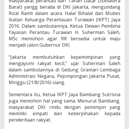
masyarakat perantau dari Tanah Datar (Sumatera
P
i
Barat) yangg berada di DKI Jakarta, mengundang
l
Rizal Ramli dalam acara Halal Bihalal dan Mubes
k
Ikatan Keluarga Perantauan Turawan (IKPT) Jaya
a
2016. Dalam sambutannya, Ketua Dewan Pembina
d
Yayasan Perantau Turawan H. Suherman Saleh,
a
D
MSc memohon agar RR bersedia untuk maju
K
menjadi calon Gubernur DKI.
I
2
“Jakarta membutuhkan kepemimpinan yang
0
mengayomi rakyat kecil,” ujar Suherman Saleh
1
7
dalam sambutannya di Gedung Gramari Lembaga
Administrasi Negara, Pejompongan Jakarta Pusat,
Minggu (21/8/2016) siang.
Sementara itu, Ketua IKPT Jaya Bambang Sutrisna
juga memohon hal yang sama. Menurut Bambang,
masyarakat DKI rindu dengan pemimpin yang
memiliki empati dan keberpihakan kepada
penderitaan rakyat.