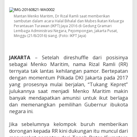
s
I
n
Mantan Menko Maritim, Dr Rizal Ramli saat memberikan
i
sambutan dalam acara Halal Bihalal dan Mubes Ikatan Keluarga
D
Perantauan Turawan (IKPT) Jaya 2016 di Gedung Gramari
e
Lembaga Administrasi Negara, Pejompongan, Jakarta Pusat,
s
Minggu (21/8/2016) siang. (Foto: IKPT Jaya)
a
k
R
i
JAKARTA
– Setelah direshuffle dari posisinya
z
sebagai Menko Maritim, nama Rizal Ramli (RR)
a
ternyata tak lantas kehilangan pamor. Bertepatan
l
dengan momentum Pilkada DKI Jakarta pada 2017
R
a
yang prosesnya mulai berjalan, “Tukang Kepret”
m
julukannya saat menjadi Menko Maritim makin
l
banyak mendapatkan amunisi untuk ikut berlaga
i
dan memenangkan pemilihan Gubernur ibukota
M
a
negara ini.
j
u
Jika sebelumnya kelompok buruh memberikan
D
dorongan kepada RR kini dukungan itu muncul dari
i