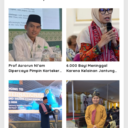
Jatim, DMI Dorong Jadi
Rentetan Keracunan
Model Nasional
Massal
Prof Asrorun Ni’am
6.000 Bayi Meninggal
Dipercaya Pimpin Karteker
Karena Kelainan Jantung
PWNU Jambi, Dinilai Simbol
Bawaan, DPR Desak
Regenerasi Kepemimpinan
Pemerataan Operasi
NU
Jantung Anak