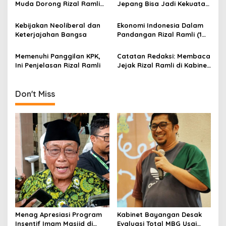
g
Muda Dorong Rizal Ramli
Jepang Bisa Jadi Kekuatan
Maju Pilpres 2019
Dunia
a
Kebijakan Neoliberal dan
Ekonomi Indonesia Dalam
t
Keterjajahan Bangsa
Pandangan Rizal Ramli (1
i
dari 5)
Memenuhi Panggilan KPK,
Catatan Redaksi: Membaca
o
Ini Penjelasan Rizal Ramli
Jejak Rizal Ramli di Kabinet
n
Jokowi (3 dari 3)
Don't Miss
Menag Apresiasi Program
Kabinet Bayangan Desak
Insentif Imam Masjid di
Evaluasi Total MBG Usai