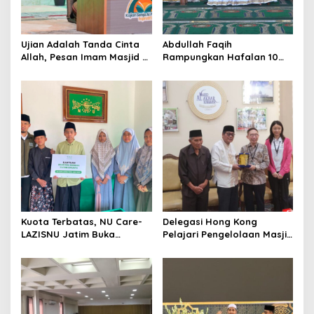
i
o
Ujian Adalah Tanda Cinta
Abdullah Faqih
n
Allah, Pesan Imam Masjid Al
Rampungkan Hafalan 10
Akbar Surabaya
Juz, Jadi Inspirasi Siswa
Tahfidz
Kuota Terbatas, NU Care-
Delegasi Hong Kong
LAZISNU Jatim Buka
Pelajari Pengelolaan Masjid
Beasiswa Tahfidz 2026
Al-Akbar Surabaya