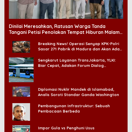
Dinilai Meresahkan, Ratusan Warga Tanda
Tangani Petisi Penolakan Tempat Hiburan Malam
di CitraLand
Breaking News! Operasi Senyap KPK-Polri
Sasar 271 Pabrik di Madura dan Akan Ada
‘Badai Pemeriksaan’
Sengkarut Layanan TransJakarta, YLKI:
Biar Cepat, Adakan Forum Dialog
Konsumen!
Diplomasi Nuklir Mandek di Islamabad,
Analis Soroti Standar Ganda Washington
Pembangunan Infrastruktur: Sebuah
Pembacaan Berbeda
Impor Gula vs Penghuni Usus