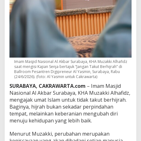
h
a
l
,
t
e
t
a
p
i
M
Imam Masjid Nasional Al Akbar Surabaya, KHA Muzakki Alhafidz
e
saat mengisi Kajian Senja bertajuk “Jangan Takut Berhijrah” di
m
Ballroom Pesantren Digipreneur Al Yasmin, Surabaya, Rabu
b
(24/6/2026). (foto: Al Yasmin untuk Cakrawarta)
u
SURABAYA, CAKRAWARTA.com
– Imam Masjid
k
a
Nasional Al Akbar Surabaya, KHA Muzakki Alhafidz,
J
mengajak umat Islam untuk tidak takut berhijrah.
a
Baginya, hijrah bukan sekadar perpindahan
l
tempat, melainkan keberanian mengubah diri
a
n
menuju kehidupan yang lebih baik.
M
e
Menurut Muzakki, perubahan merupakan
n
keniscayaan yang akan dihadapi setiap manusia.