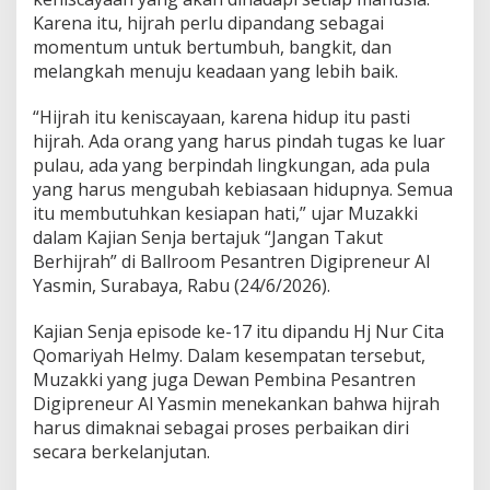
j
Karena itu, hijrah perlu dipandang sebagai
a
d
momentum untuk bertumbuh, bangkit, dan
i
melangkah menuju keadaan yang lebih baik.
L
e
“Hijrah itu keniscayaan, karena hidup itu pasti
b
hijrah. Ada orang yang harus pindah tugas ke luar
i
h
pulau, ada yang berpindah lingkungan, ada pula
B
yang harus mengubah kebiasaan hidupnya. Semua
a
itu membutuhkan kesiapan hati,” ujar Muzakki
i
dalam Kajian Senja bertajuk “Jangan Takut
k
Berhijrah” di Ballroom Pesantren Digipreneur Al
Yasmin, Surabaya, Rabu (24/6/2026).
Kajian Senja episode ke-17 itu dipandu Hj Nur Cita
Qomariyah Helmy. Dalam kesempatan tersebut,
Muzakki yang juga Dewan Pembina Pesantren
Digipreneur Al Yasmin menekankan bahwa hijrah
harus dimaknai sebagai proses perbaikan diri
secara berkelanjutan.