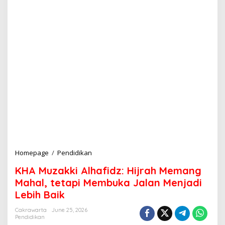
Homepage
/
Pendidikan
K
H
KHA Muzakki Alhafidz: Hijrah Memang
A
M
Mahal, tetapi Membuka Jalan Menjadi
u
Lebih Baik
z
a
Cakrawarta
June 25, 2026
k
Pendidikan