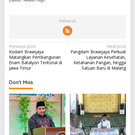
Follow Us
P
Previous post
Next post
Kodam Brawijaya
Pangdam Brawijaya Perkuat
o
Matangkan Pembangunan
Layanan Kesehatan,
s
Enam Batalyon Teritorial di
Ketahanan Pangan, hingga
Jawa Timur
Satuan Baru di Malang
t
n
Don't Miss
a
v
i
g
a
t