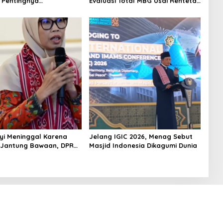
 Pentingnya
Evaluasi Total MBG Usai Rentetan
kan Pekerjaan yang
Keracunan Massal
yi Meninggal Karena
Jelang IGIC 2026, Menag Sebut
 Jantung Bawaan, DPR
Masjid Indonesia Dikagumi Dunia
merataan Operasi
 Anak