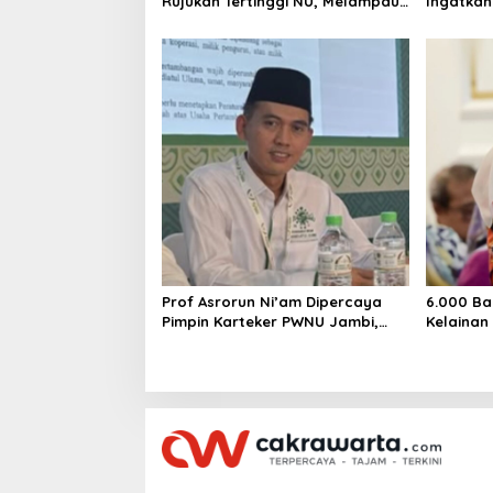
Rujukan Tertinggi NU, Melampaui
Ingatkan
AD/ART
Mencipta
Layak
Prof Asrorun Ni’am Dipercaya
6.000 Ba
Pimpin Karteker PWNU Jambi,
Kelainan
Dinilai Simbol Regenerasi
Desak Pe
Kepemimpinan NU
Jantung