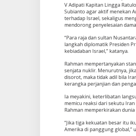
r
V Adipati Kapitan Lingga Ratu
i
Subianto agar aktif menekan A
T
terhadap Israel, sekaligus me
i
mendorong penyelesaian damai
m
u
r
“Para raja dan sultan Nusant
!
langkah diplomatik Presiden 
kebiadaban Israel,” katanya.
Rahman mempertanyakan stand
senjata nuklir. Menurutnya, jik
disorot, maka tidak adil bila 
kerangka perjanjian dan peng
Ia meyakini, keterlibatan lang
memicu reaksi dari sekutu Iran s
Rahman memperkirakan dunia bi
“Jika tiga kekuatan besar itu i
Amerika di panggung global,” 