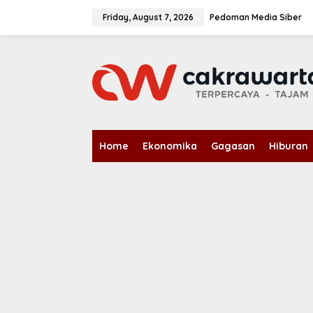
S
k
Friday, August 7, 2026
Pedoman Media Siber
i
p
t
o
c
o
n
t
e
n
Home
Ekonomika
Gagasan
Hiburan
t