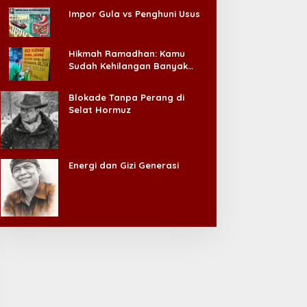
Impor Gula vs Penghuni Usus
Hikmah Ramadhan: Kamu
Sudah Kehilangan Banyak
Hal, Jangan Sampai
Kehilangan Diri Sendiri!
Blokade Tanpa Perang di
Selat Hormuz
Energi dan Gizi Generasi