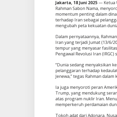
i
Jakarta, 18 Juni 2025
— Ketua 
c
Rahman Sabon Nama, menyoroti 
u
momentum penting dalam dinamik
K
terhadap Iran sebagai pelangg
e
mengubah peta kekuatan dunia
b
a
n
Dalam pernyataannya, Rahman 
g
Iran yang terjadi Jumat (13/6/2
k
tempur yang menyasar fasilita
i
Pengawal Revolusi Iran (IRGC) s
t
a
n
“Dunia sedang menyaksikan kebi
N
pelanggaran terhadap kedaulat
u
Jenewa,” tegas Rahman dalam k
s
a
n
Ia juga menyoroti peran Ameri
t
Trump, yang mendukung serang
a
atas program nuklir Iran. Menur
r
memperkeruh perdamaian duni
a
d
a
Tokoh adat dari Adonara, Nusa