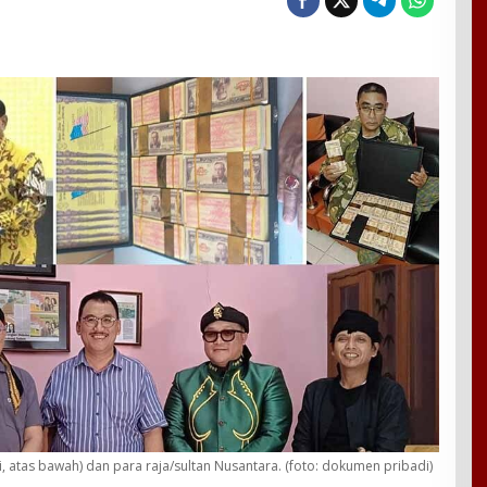
atas bawah) dan para raja/sultan Nusantara. (foto: dokumen pribadi)