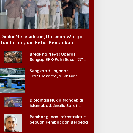
Dinilai Meresahkan, Ratusan Warga
Tanda Tangani Petisi Penolakan
Tempat Hiburan Malam di CitraLand
Breaking News! Operasi
Senyap KPK-Polri Sasar 271
Pabrik di Madura dan Akan
Ada ‘Badai Pemeriksaan’
Sengkarut Layanan
TransJakarta, YLKI: Biar
Cepat, Adakan Forum Dialog
Konsumen!
Diplomasi Nuklir Mandek di
Islamabad, Analis Soroti
Standar Ganda Washington
Pembangunan Infrastruktur:
Sebuah Pembacaan Berbeda