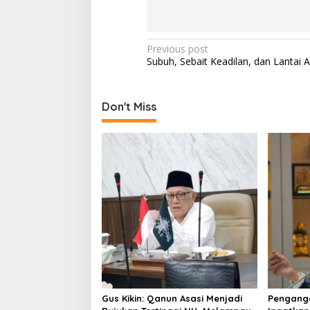
P
Previous post
Subuh, Sebait Keadilan, dan Lantai
o
s
t
Don't Miss
n
a
v
i
g
a
t
i
o
Gus Kikin: Qanun Asasi Menjadi
Pengangg
n