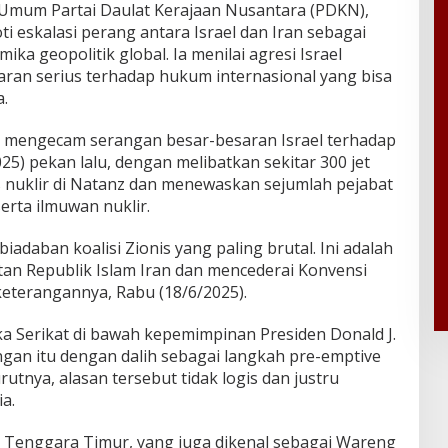
Umum Partai Daulat Kerajaan Nusantara (PDKN),
eskalasi perang antara Israel dan Iran sebagai
a geopolitik global. Ia menilai agresi Israel
aran serius terhadap hukum internasional yang bisa
.
mengecam serangan besar-besaran Israel terhadap
025) pekan lalu, dengan melibatkan sekitar 300 jet
s nuklir di Natanz dan menewaskan sejumlah pejabat
erta ilmuwan nuklir.
adaban koalisi Zionis yang paling brutal. Ini adalah
an Republik Islam Iran dan mencederai Konvensi
eterangannya, Rabu (18/6/2025).
ka Serikat di bawah kepemimpinan Presiden Donald J.
an itu dengan dalih sebagai langkah pre-emptive
utnya, alasan tersebut tidak logis dan justru
a.
 Tenggara Timur, yang juga dikenal sebagai Wareng