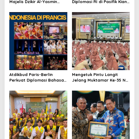
Majelis Dzikir Al-Yasmin
Diplomasi RI di Pasifik Kian
Gelar Doa Bersama untuk
Menguat
Persatuan Bangsa
Atdikbud Paris-Berlin
Mengetuk Pintu Langit
Perkuat Diplomasi Bahasa
Jelang Muktamar Ke-35 NU,
Indonesia di Eropa
800 Nahdliyin Bermunajat
di Surabaya