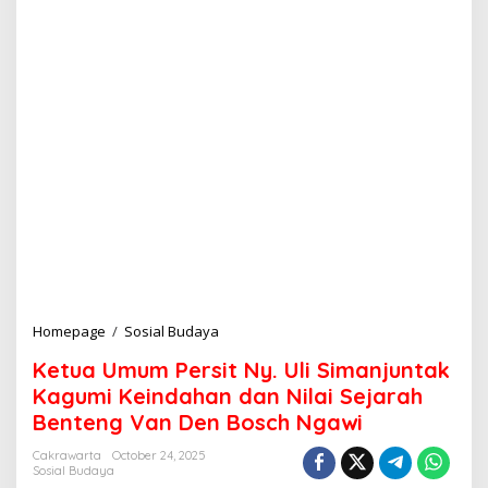
Homepage
/
Sosial Budaya
K
e
Ketua Umum Persit Ny. Uli Simanjuntak
t
u
Kagumi Keindahan dan Nilai Sejarah
a
Benteng Van Den Bosch Ngawi
U
m
Cakrawarta
October 24, 2025
u
Sosial Budaya