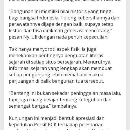
a
r
“Bangunan ini memiliki nilai historis yang tinggi
a
h
bagi bangsa Indonesia. Tolong kebersihannya dan
B
perawatannya dijaga dengan baik, supaya tetap
e
lestari dan bisa dinikmati generasi mendatang,”
n
pesan Ny. Uli dengan nada penuh kepedulian.
t
e
n
Tak hanya menyoroti aspek fisik, ia juga
g
menekankan pentingnya penguatan literasi
V
sejarah di setiap situs bersejarah. Menurutnya,
a
informasi sejarah yang lengkap akan membuat
n
setiap pengunjung lebih memahami makna
D
e
perjuangan di balik bangunan tua tersebut.
n
B
“Benteng ini bukan sekadar peninggalan masa lalu,
o
tapi juga ruang belajar tentang keteguhan dan
s
semangat bangsa,” tambahnya.
c
h
N
Kunjungan ini menjadi bentuk apresiasi dan
g
kepedulian Persit KCK terhadap pelestarian
a