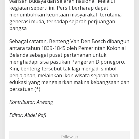
warisan budaya dan sejarah nasional. Melalui
w
kegiatan seperti ini, Persit berharap dapat
i
menumbuhkan kecintaan masyarakat, terutama
generasi muda, terhadap sejarah perjuangan
bangsa.
Sebagai catatan, Benteng Van Den Bosch dibangun
antara tahun 1839-1845 oleh Pemerintah Kolonial
Belanda sebagai pusat pertahanan untuk
menghadapi sisa pasukan Pangeran Diponegoro.
Kini, benteng tersebut tak lagi menjadi simbol
penjajahan, melainkan ikon wisata sejarah dan
edukasi yang mengajarkan makna kebangsaan dan
persatuan.(*)
Kontributor: Arwang
Editor: Abdel Rafi
Follow Us