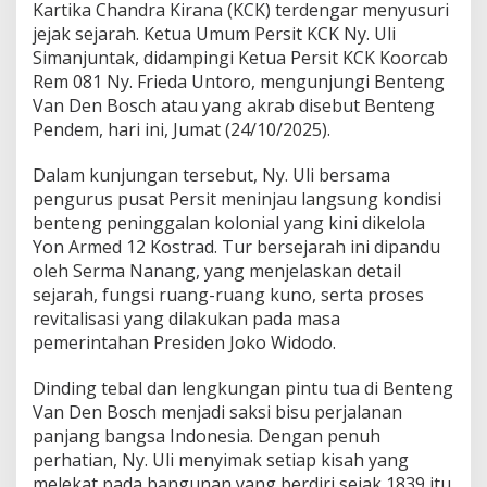
a
Kartika Chandra Kirana (KCK) terdengar menyusuri
g
jejak sejarah. Ketua Umum Persit KCK Ny. Uli
u
Simanjuntak, didampingi Ketua Persit KCK Koorcab
m
Rem 081 Ny. Frieda Untoro, mengunjungi Benteng
i
K
Van Den Bosch atau yang akrab disebut Benteng
e
Pendem, hari ini, Jumat (24/10/2025).
i
n
Dalam kunjungan tersebut, Ny. Uli bersama
d
pengurus pusat Persit meninjau langsung kondisi
a
h
benteng peninggalan kolonial yang kini dikelola
a
Yon Armed 12 Kostrad. Tur bersejarah ini dipandu
n
oleh Serma Nanang, yang menjelaskan detail
d
sejarah, fungsi ruang-ruang kuno, serta proses
a
n
revitalisasi yang dilakukan pada masa
N
pemerintahan Presiden Joko Widodo.
i
l
Dinding tebal dan lengkungan pintu tua di Benteng
a
Van Den Bosch menjadi saksi bisu perjalanan
i
S
panjang bangsa Indonesia. Dengan penuh
e
perhatian, Ny. Uli menyimak setiap kisah yang
j
melekat pada bangunan yang berdiri sejak 1839 itu.