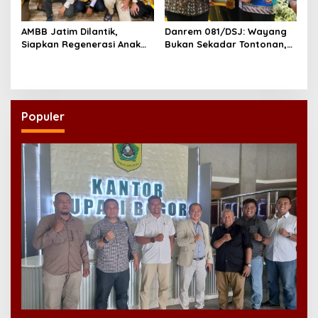
AMBB Jatim Dilantik,
Danrem 081/DSJ: Wayang
Siapkan Regenerasi Anak
Bukan Sekadar Tontonan,
Muda Banjar di Perantauan
tetapi Juga Penjaga Nilai
Kebangsaan
Populer