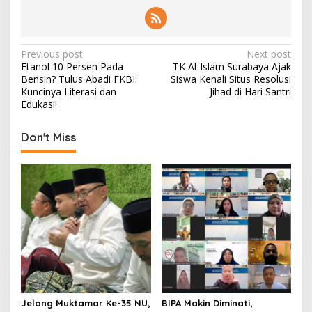
P
Previous post
Next post
Etanol 10 Persen Pada
TK Al-Islam Surabaya Ajak
o
Bensin? Tulus Abadi FKBI:
Siswa Kenali Situs Resolusi
s
Kuncinya Literasi dan
Jihad di Hari Santri
Edukasi!
t
n
Don't Miss
a
v
i
g
a
t
i
o
Jelang Muktamar Ke-35 NU,
BIPA Makin Diminati,
n