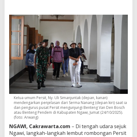
m
P
e
r
s
i
t
N
y
.
U
l
i
S
i
m
a
n
Ketua umum Persit, Ny. Uli Simanjuntak (depan, kanan)
j
mendengarkan penjelasan dari Serma Nanang (depan kiri) saat ia
u
dan pengurus pusat Persit mengunjungi Benteng Van Den Bosch
n
atau Benteng Pendem di Kabupaten Ngawi, Jumat (24/10/2025).
t
(foto: Arwang)
a
NGAWI, Cakrawarta.com
– Di tengah udara sejuk
k
K
Ngawi, langkah-langkah lembut rombongan Persit