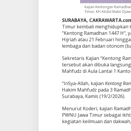
d
Kajian Kentongan Ramadhan
a
Timur, KH Abdul Matin Djawa
n
S
SURABAYA, CAKRAWARTA.com
i
Timur kembali menghidupkan tra
a
“Kentong Ramadhan 1447 H
“
, 
r
Hijriah atau 21 Februari hingga
a
n
lembaga dan badan otonom (ba
D
i
Sekretaris Kajian “Kentong Ra
g
tersebut akan dibuka langsun
i
Mahfudz di Aula Lantai 1 Kanto
t
a
l
“InSya-Allah, kajian
Kentong Ra
u
Hakim Mahfudz pada 3 Ramadhan
n
Surabaya, Kamis (19/2/2026).
t
u
Menurut Koderi, kajian Ramadh
k
N
PWNU Jawa Timur sebagai ikh
a
kegiatan keilmuan dan dakwah
h
d