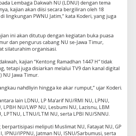
kepada Lembaga Dakwah NU (LDNU) dengan tema
ya, kajian akan diisi secara bergiliran oleh 18
i lingkungan PWNU Jatim,” kata Koderi, yang juga
ian ini akan ditutup dengan kegiatan buka puasa
mur dan pengurus cabang NU se-Jawa Timur,
silaturahim organisasi.
dakwah, kajian “Kentong Ramadhan 1447 H
”
tidak
, tetapi juga disiarkan melalui TV9 dan kanal digital
) NU Jawa Timur.
angkau nahdliyin hingga ke akar rumput,” ujar Koderi.
antara lain LDNU, LP Ma’arif NU/RMI NU, LPNU,
, LPBH NU/LWP NU, Lesbumi NU, Lazisnu, LBM
U, LPTNU, LTNU/LTM NU, serta LPBI NU/SNNU.
erpartisipasi meliputi Muslimat NU, Fatayat NU, GP
, IPNU/IPPNU, Jatman NU, ISNU/Sarbumusi, serta