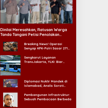
Dinilai Meresahkan, Ratusan Warga
Tanda Tangani Petisi Penolakan
Tempat Hiburan Malam di CitraLand
Breaking News! Operasi
Senyap KPK-Polri Sasar 271
Pabrik di Madura dan Akan
Ada ‘Badai Pemeriksaan’
Sengkarut Layanan
TransJakarta, YLKI: Biar
Cepat, Adakan Forum Dialog
Konsumen!
Diplomasi Nuklir Mandek di
Islamabad, Analis Soroti
Standar Ganda Washington
Pembangunan Infrastruktur:
Sebuah Pembacaan Berbeda