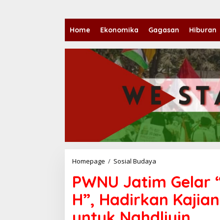
Home
Ekonomika
Gagasan
Hiburan
Homepage
/
Sosial Budaya
P
W
PWNU Jatim Gelar 
N
U
H”, Hadirkan Kajian
J
a
untuk Nahdliyin
t