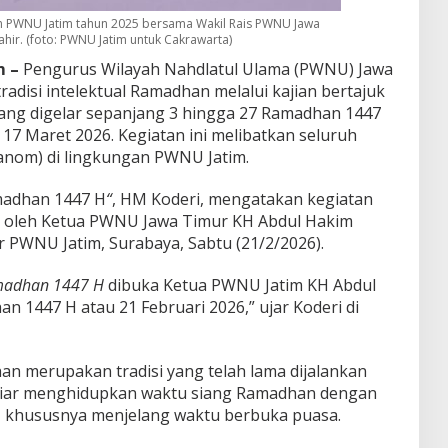
 PWNU Jatim tahun 2025 bersama Wakil Rais PWNU Jawa
hir. (foto: PWNU Jatim untuk Cakrawarta)
 –
Pengurus Wilayah Nahdlatul Ulama (PWNU) Jawa
disi intelektual Ramadhan melalui kajian bertajuk
yang digelar sepanjang 3 hingga 27 Ramadhan 1447
 17 Maret 2026. Kegiatan ini melibatkan seluruh
nom) di lingkungan PWNU Jatim.
madhan 1447 H
“
, HM Koderi, mengatakan kegiatan
g oleh Ketua PWNU Jawa Timur KH Abdul Hakim
r PWNU Jatim, Surabaya, Sabtu (21/2/2026).
madhan 1447 H
dibuka Ketua PWNU Jatim KH Abdul
 1447 H atau 21 Februari 2026,” ujar Koderi di
an merupakan tradisi yang telah lama dijalankan
tiar menghidupkan waktu siang Ramadhan dengan
, khususnya menjelang waktu berbuka puasa.