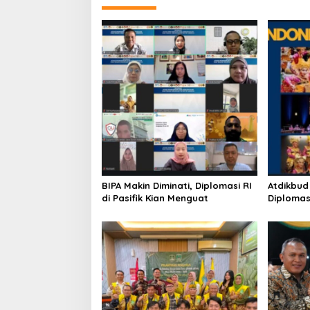
n
a
v
i
g
a
t
i
o
n
BIPA Makin Diminati, Diplomasi RI
Atdikbud 
di Pasifik Kian Menguat
Diplomas
Eropa