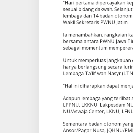
“Hari pertama dipercayakan 
l
sesuai bidang dakwah. Selanjutn
i
y
lembaga dan 14 badan otonom d
i
Wakil Sekretaris PWNU Jatim.
n
Ia menambahkan, rangkaian kaj
bersama antara PWNU Jawa Ti
sebagai momentum mempererat 
Untuk memperluas jangkauan 
hanya berlangsung secara luring
Lembaga Ta’lif wan Nasyr (LTN
“Hal ini diharapkan dapat menj
Adapun lembaga yang terlibat 
LPPNU, LKKNU, Lakpesdam NU
NU/Aswaja Center, LKNU, LFN
Sementara badan otonom yang b
Ansor/Pagar Nusa, JQHNU/PMII