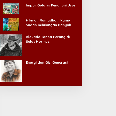
Impor Gula vs Penghuni Usus
Hikmah Ramadhan: Kamu
Sudah Kehilangan Banyak
Hal, Jangan Sampai
Kehilangan Diri Sendiri!
Blokade Tanpa Perang di
Selat Hormuz
Energi dan Gizi Generasi