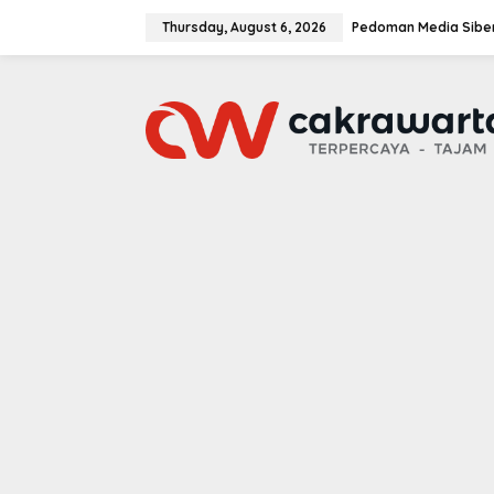
S
k
Thursday, August 6, 2026
Pedoman Media Sibe
i
p
t
o
c
o
n
t
e
n
t