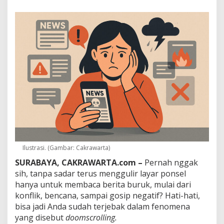
n
S
c
r
o
l
l
B
e
r
i
t
a
B
u
r
u
Ilustrasi. (Gambar: Cakrawarta)
k
SURABAYA, CAKRAWARTA.com –
Pernah nggak
?
H
sih, tanpa sadar terus menggulir layar ponsel
a
hanya untuk membaca berita buruk, mulai dari
t
konflik, bencana, sampai gosip negatif? Hati-hati,
i
bisa jadi Anda sudah terjebak dalam fenomena
-
h
yang disebut
doomscrolling.