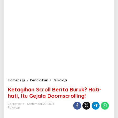
Homepage
/
Pendidikan
/
Psikologi
K
e
Ketagihan Scroll Berita Buruk? Hati-
t
a
hati, Itu Gejala Doomscrolling!
g
i
Cakrawarta
September 20, 2025
Psikologi
h
a