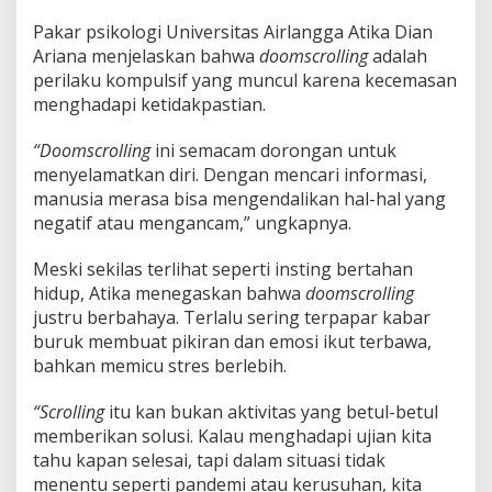
a
t
Pakar psikologi Universitas Airlangga Atika Dian
i
Ariana menjelaskan bahwa
doomscrolling
adalah
,
perilaku kompulsif yang muncul karena kecemasan
I
t
menghadapi ketidakpastian.
u
G
“Doomscrolling
ini semacam dorongan untuk
e
menyelamatkan diri. Dengan mencari informasi,
j
manusia merasa bisa mengendalikan hal-hal yang
a
l
negatif atau mengancam,” ungkapnya.
a
D
Meski sekilas terlihat seperti insting bertahan
o
hidup, Atika menegaskan bahwa
doomscrolling
o
justru berbahaya. Terlalu sering terpapar kabar
m
s
buruk membuat pikiran dan emosi ikut terbawa,
c
bahkan memicu stres berlebih.
r
o
“Scrolling
itu kan bukan aktivitas yang betul-betul
l
memberikan solusi. Kalau menghadapi ujian kita
l
i
tahu kapan selesai, tapi dalam situasi tidak
n
menentu seperti pandemi atau kerusuhan, kita