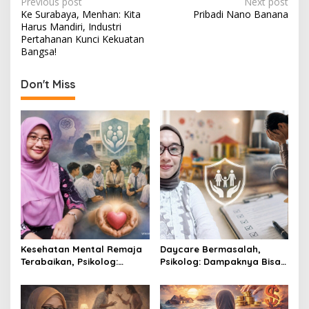
P
Previous post
Next post
Ke Surabaya, Menhan: Kita
Pribadi Nano Banana
o
Harus Mandiri, Industri
s
Pertahanan Kunci Kekuatan
Bangsa!
t
n
Don't Miss
a
v
i
g
a
t
i
o
Kesehatan Mental Remaja
Daycare Bermasalah,
n
Terabaikan, Psikolog:
Psikolog: Dampaknya Bisa
Sekolah Gagal Bangun
Menghantui Anak Hingga
Ekosistem Kesejahteraan
Dewasa