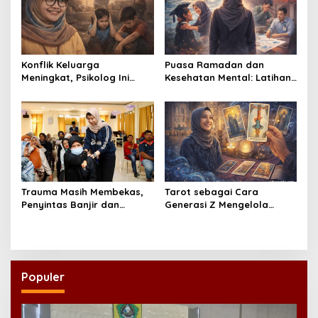
Konflik Keluarga
Puasa Ramadan dan
Meningkat, Psikolog Ini
Kesehatan Mental: Latihan
Ingatkan Pentingnya
Kontrol Diri yang Bantu
Menjaga Kesehatan Mental
Redakan Stres
Anak
Trauma Masih Membekas,
Tarot sebagai Cara
Penyintas Banjir dan
Generasi Z Mengelola
Longsor Aceh Dapat
Kecemasan
Pendampingan Psikososial
dari UNAIR
Populer