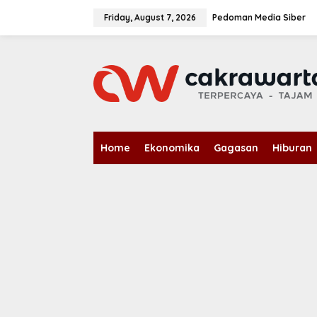
S
k
Friday, August 7, 2026
Pedoman Media Siber
i
p
t
o
c
o
n
t
e
n
Home
Ekonomika
Gagasan
Hiburan
t