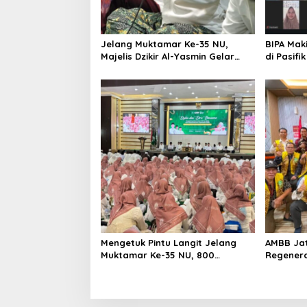
i
o
Jelang Muktamar Ke-35 NU,
BIPA Maki
n
Majelis Dzikir Al-Yasmin Gelar
di Pasifi
Doa Bersama untuk Persatuan
Bangsa
Mengetuk Pintu Langit Jelang
AMBB Jat
Muktamar Ke-35 NU, 800
Regenera
Nahdliyin Bermunajat di
Peranta
Surabaya