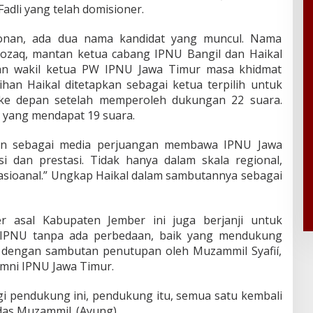
dli yang telah domisioner.
alonan, ada dua nama kandidat yang muncul. Nama
ozaq, mantan ketua cabang IPNU Bangil dan Haikal
n wakil ketua PW IPNU Jawa Timur masa khidmat
han Haikal ditetapkan sebagai ketua terpilih untuk
e depan setelah memperoleh dukungan 22 suara.
 yang mendapat 19 suara.
kan sebagai media perjuangan membawa IPNU Jawa
si dan prestasi. Tidak hanya dalam skala regional,
asioanal.” Ungkap Haikal dalam sambutannya sebagai
r asal Kabupaten Jember ini juga berjanji untuk
r IPNU tanpa ada perbedaan, baik yang mendukung
da dengan sambutan penutupan oleh Muzammil Syafií,
lumni IPNU Jawa Timur.
agi pendukung ini, pendukung itu, semua satu kembali
das Muzammil. (Ayung)