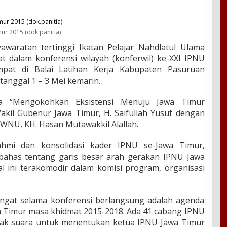
ur 2015 (dok.panitia)
aratan tertinggi Ikatan Pelajar Nahdlatul Ulama
t dalam konferensi wilayah (konferwil) ke-XXI IPNU
empat di Balai Latihan Kerja Kabupaten Pasuruan
tanggal 1 – 3 Mei kemarin.
a “Mengokohkan Eksistensi Menuju Jawa Timur
Wakil Gubenur Jawa Timur, H. Saifullah Yusuf dengan
PWNU, KH. Hasan Mutawakkil Alallah.
rahmi dan konsolidasi kader IPNU se-Jawa Timur,
mbahas tentang garis besar arah gerakan IPNU Jawa
l ini terakomodir dalam komisi program, organisasi
ngat selama konferensi berlangsung adalah agenda
a Timur masa khidmat 2015-2018. Ada 41 cabang IPNU
hak suara untuk menentukan ketua IPNU Jawa Timur