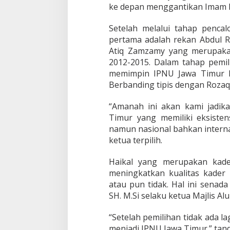
ke depan menggantikan Imam Fa
Setelah melalui tahap penc
pertama adalah rekan Abdul R
Atiq Zamzamy yang merupaka
2012-2015. Dalam tahap pemili
memimpin IPNU Jawa Timur k
Berbanding tipis dengan Rozaq
“Amanah ini akan kami jadi
Timur yang memiliki eksisten
namun nasional bahkan intern
ketua terpilih.
Haikal yang merupakan kade
meningkatkan kualitas kade
atau pun tidak. Hal ini sena
SH. M.Si selaku ketua Majlis A
“Setelah pemilihan tidak ada l
menjadi IPNU Jawa Timur.” tan