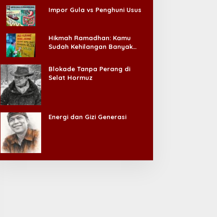
Impor Gula vs Penghuni Usus
Hikmah Ramadhan: Kamu
Sudah Kehilangan Banyak
Hal, Jangan Sampai
Kehilangan Diri Sendiri!
Blokade Tanpa Perang di
Selat Hormuz
Energi dan Gizi Generasi