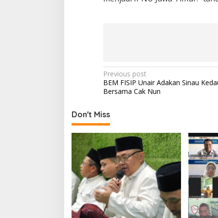
P
Previous post
BEM FISIP Unair Adakan Sinau Keda
o
Bersama Cak Nun
s
t
Don't Miss
n
a
v
i
g
a
t