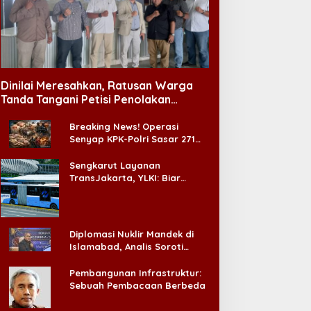
Dinilai Meresahkan, Ratusan Warga
Tanda Tangani Petisi Penolakan
Tempat Hiburan Malam di CitraLand
Breaking News! Operasi
Senyap KPK-Polri Sasar 271
Pabrik di Madura dan Akan
Ada ‘Badai Pemeriksaan’
Sengkarut Layanan
TransJakarta, YLKI: Biar
Cepat, Adakan Forum Dialog
Konsumen!
Diplomasi Nuklir Mandek di
Islamabad, Analis Soroti
Standar Ganda Washington
Pembangunan Infrastruktur:
Sebuah Pembacaan Berbeda