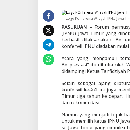
m
b
e
r
Logo Konferensi Wilayah IPNU Jawa Tim
P
PASURUAN
– Forum permusyaw
i
(IPNU) Jawa Timur yang dihela
m
p
berhasil dilaksanakan. Bert
i
konferwil IPNU diadakan mulai 
n
I
Acara yang mengambil tem
P
Berprestasi” itu dibuka oleh 
N
U
didampingi Ketua Tanfidziyah 
J
a
Selain sebagai ajang silatu
w
konferwil ke-XXI ini juga me
a
Timur tiga tahun ke depan. Ha
T
i
dan rekomendasi.
m
u
Namun yang menjadi topik ha
r
untuk memilih ketua IPNU Jaw
se-Jawa Timur yang memiliki 