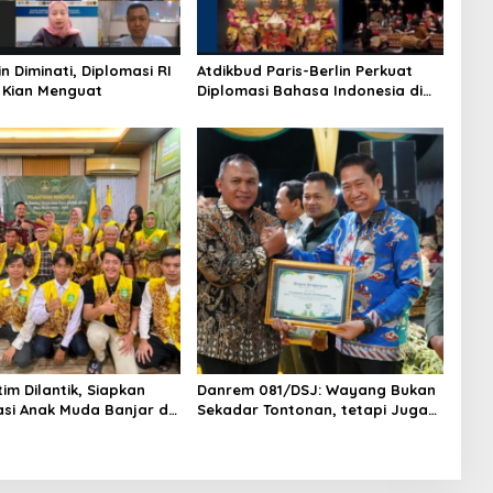
n Diminati, Diplomasi RI
Atdikbud Paris-Berlin Perkuat
k Kian Menguat
Diplomasi Bahasa Indonesia di
Eropa
im Dilantik, Siapkan
Danrem 081/DSJ: Wayang Bukan
si Anak Muda Banjar di
Sekadar Tontonan, tetapi Juga
uan
Penjaga Nilai Kebangsaan