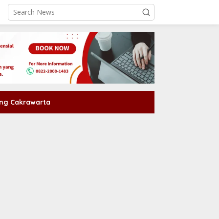
ng Cakrawarta