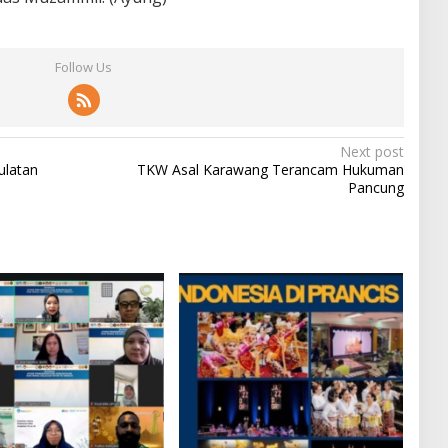
Follow Us
Next post
ulatan
TKW Asal Karawang Terancam Hukuman
Pancung