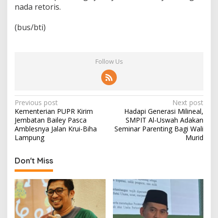
nada retoris.
(bus/bti)
Follow Us
P
Previous post
Next post
Kementerian PUPR Kirim
Hadapi Generasi Milineal,
o
Jembatan Bailey Pasca
SMPIT Al-Uswah Adakan
s
Amblesnya Jalan Krui-Biha
Seminar Parenting Bagi Wali
Lampung
Murid
t
n
Don't Miss
a
v
i
g