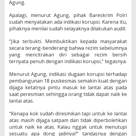
n
Agung.
a
n
Apalagi, menurut Agung, pihak Bareskrim Polri
1
sudah menyatakan ada indikasi korupsi. Karena itu,
8
pihaknya menilai sudah selayaknya dilakukan audit.
P
u
s
“Jika terbukti. Membuktikan kepada masyarakat
k
secara terang-benderang bahwa rezim sebelumnya
e
yang mencitrakan diri sebagai rezim bersih
s
ternyata penuh dengan indikasi korupsi,” tegasnya.
m
a
s
Menurut Agung, indikasi dugaan korupsi terhadap
pembangunan 18 puskesmas semakin kuat dengan
dijaga ketatnya pintu masuk ke lantai atas pada
saat peresmian sehingga orang tidak dapat naik ke
lantai atas.
“Kenapa kok sudah diresmikan tapi untuk ke lantai
atas masih dijaga satpam dan tidak diperbolehkan
untuk naik ke atas. Kalau nggak untuk menutupi
sesuatu apa dong jadinya?” tandasnya dengan