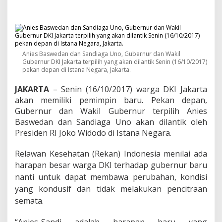
l
a
n
t
i
k
,
Anies Baswedan dan Sandiaga Uno, Gubernur dan Wakil
Gubernur DKI Jakarta terpilih yang akan dilantik Senin (16/10/2017)
R
pekan depan di Istana Negara, Jakarta.
E
K
JAKARTA
– Senin (16/10/2017) warga DKI Jakarta
A
N
akan memiliki pemimpin baru. Pekan depan,
I
Gubernur dan Wakil Gubernur terpilih Anies
n
Baswedan dan Sandiaga Uno akan dilantik oleh
d
Presiden RI Joko Widodo di Istana Negara.
o
n
e
Relawan Kesehatan (Rekan) Indonesia menilai ada
s
harapan besar
warga DKI terhadap gubernur baru
i
nanti untuk dapat membawa perubahan, kondisi
a
M
yang kondusif dan tidak melakukan pencitraan
i
semata.
n
t