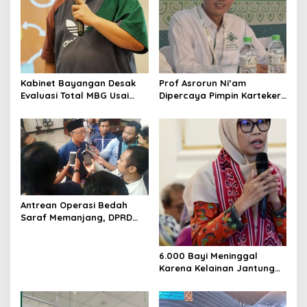
a
t
i
o
Kabinet Bayangan Desak
Prof Asrorun Ni’am
n
Evaluasi Total MBG Usai
Dipercaya Pimpin Karteker
Rentetan Keracunan
PWNU Jambi, Dinilai Simbol
Massal
Regenerasi Kepemimpinan
NU
Antrean Operasi Bedah
Saraf Memanjang, DPRD
Jatim Minta Layanan RSUD
Dr. Soetomo Dievaluasi
6.000 Bayi Meninggal
Karena Kelainan Jantung
Bawaan, DPR Desak
Pemerataan Operasi
Jantung Anak