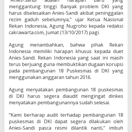
“Anies-Sandi adalah harapan baru yang
a
menggantung tinggi. Banyak problem DKI yang
A
n
harus diselesaikan Anies-Sandi akibat peninggalan
i
rezim gaduh sebelumnya,” ujar Ketua Nasional
e
Rekan Indonesia, Agung Nugroho kepada redaksi
s
cakrawarta.com, Jumat (13/10/2017) pagi.
-
S
a
Agung menambahkan, bahwa pihak Rekan
n
Indonesia memiliki harapan khusus kepada duet
d
Anies-Sandi. Rekan Indonesia yang saat ini masih
i
terus berjuang guna membuktikan dugaan korupsi
A
u
pada pembangunan 18 Puskesmas di DKI yang
d
menggunakan anggaran tahun 2016.
i
t
Agung menyatakan pembangunan 18 puskesmas
P
di DKI harus segera diaudit mengingat dinkes
e
m
menyatakan pembangunannya sudah selesai.
b
a
“Kami berharap audit terhadap pembangunan 18
n
puskesmas di DKI dapat segera dilakukan oleh
g
Anies-Sandi pasca resmi dilantik nanti,” imbuh
u