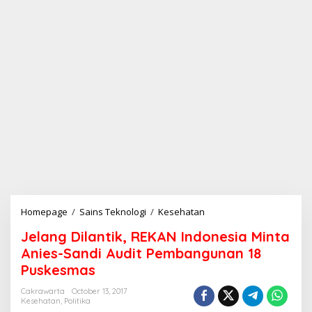
Homepage
/
Sains Teknologi
/
Kesehatan
J
e
Jelang Dilantik, REKAN Indonesia Minta
l
a
Anies-Sandi Audit Pembangunan 18
n
Puskesmas
g
D
Cakrawarta
October 13, 2017
i
Kesehatan
,
Politika