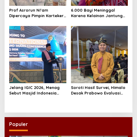
Prof Asrorun Ni’am
6.000 Bayi Meninggal
Dipercaya Pimpin Karteker
Karena Kelainan Jantung
PWNU Jambi, Dinilai Simbol
Bawaan, DPR Desak
Regenerasi Kepemimpinan
Pemerataan Operasi
NU
Jantung Anak
Jelang IGIC 2026, Menag
Soroti Hasil Survei, Himalo
Sebut Masjid Indonesia
Desak Prabowo Evaluasi
Dikagumi Dunia
dan Rombak Kabinet
Populer