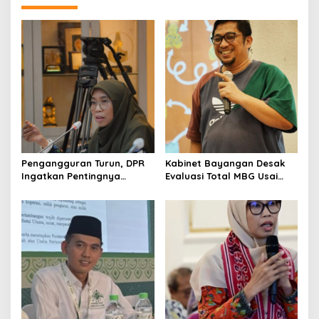
n
a
v
i
g
a
t
i
o
Pengangguran Turun, DPR
Kabinet Bayangan Desak
Ingatkan Pentingnya
Evaluasi Total MBG Usai
n
Menciptakan Pekerjaan
Rentetan Keracunan
yang Layak
Massal