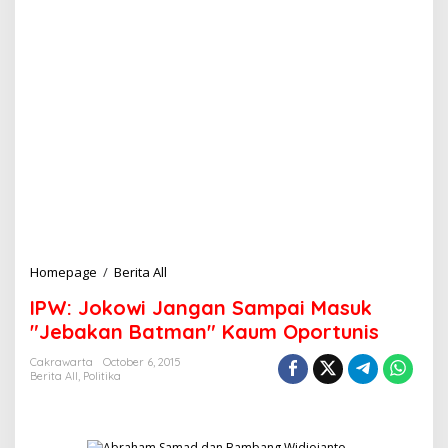
Homepage
/
Berita All
I
P
IPW: Jokowi Jangan Sampai Masuk
W
:
"Jebakan Batman" Kaum Oportunis
J
o
Cakrawarta
October 6, 2015
Berita All
,
Politika
k
o
w
i