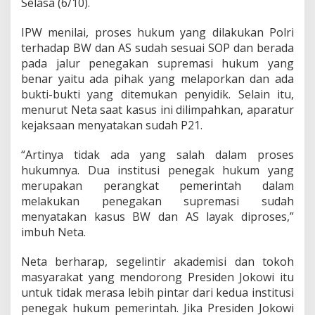
Selasa (6/10).
B
a
t
IPW menilai, proses hukum yang dilakukan Polri
m
terhadap BW dan AS sudah sesuai SOP dan berada
a
pada jalur penegakan supremasi hukum yang
n
benar yaitu ada pihak yang melaporkan dan ada
"
bukti-bukti yang ditemukan penyidik. Selain itu,
K
a
menurut Neta saat kasus ini dilimpahkan, aparatur
u
kejaksaan menyatakan sudah P21.
m
O
“Artinya tidak ada yang salah dalam proses
p
hukumnya. Dua institusi penegak hukum yang
o
r
merupakan perangkat pemerintah dalam
t
melakukan penegakan supremasi sudah
u
menyatakan kasus BW dan AS layak diproses,”
n
imbuh Neta.
i
s
Neta berharap, segelintir akademisi dan tokoh
masyarakat yang mendorong Presiden Jokowi itu
untuk tidak merasa lebih pintar dari kedua institusi
penegak hukum pemerintah. Jika Presiden Jokowi