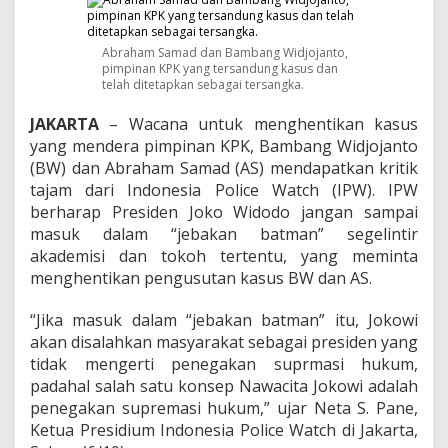
J
a
n
Abraham Samad dan Bambang Widjojanto,
g
pimpinan KPK yang tersandung kasus dan
a
telah ditetapkan sebagai tersangka.
n
S
JAKARTA
– Wacana untuk menghentikan kasus
a
yang mendera pimpinan KPK, Bambang Widjojanto
m
(BW) dan Abraham Samad (AS) mendapatkan kritik
p
a
tajam dari Indonesia Police Watch (IPW). IPW
i
berharap Presiden Joko Widodo jangan sampai
M
masuk dalam “jebakan batman” segelintir
a
akademisi dan tokoh tertentu, yang meminta
s
u
menghentikan pengusutan kasus BW dan AS.
k
"
“Jika masuk dalam “jebakan batman” itu, Jokowi
J
akan disalahkan masyarakat sebagai presiden yang
e
tidak mengerti penegakan suprmasi hukum,
b
a
padahal salah satu konsep Nawacita Jokowi adalah
k
penegakan supremasi hukum,” ujar Neta S. Pane,
a
Ketua Presidium Indonesia Police Watch di Jakarta,
n