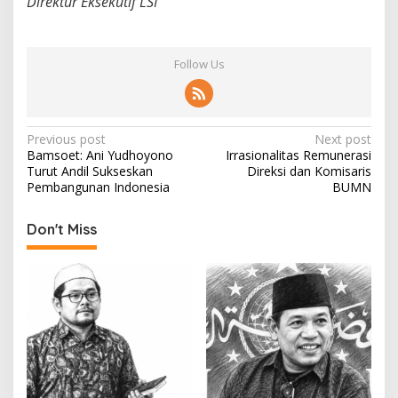
Direktur Eksekutif LSI
Follow Us
P
Previous post
Next post
Bamsoet: Ani Yudhoyono
Irrasionalitas Remunerasi
o
Turut Andil Sukseskan
Direksi dan Komisaris
s
Pembangunan Indonesia
BUMN
t
Don't Miss
n
a
v
i
g
a
t