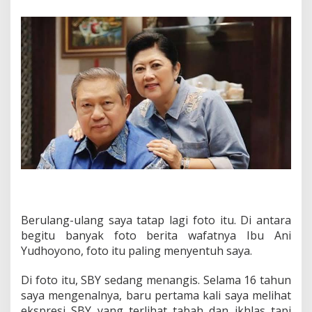
d
h
o
y
o
n
o
d
a
n
K
i
s
a
h
"
P
e
Berulang-ulang saya tatap lagi foto itu. Di antara
l
begitu banyak foto berita wafatnya Ibu Ani
a
Yudhoyono, foto itu paling menyentuh saya.
n
g
i
Di foto itu, SBY sedang menangis. Selama 16 tahun
d
saya mengenalnya, baru pertama kali saya melihat
i
ekspresi SBY yang terlihat tabah dan ikhlas tapi