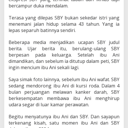
B
bercampur duka mendalam.
o
l
a
Terasa yang dilepas SBY bukan sekedar istri yang
M
menemani jalan hidup selama 43 tahun. Yang ia
a
lepas separuh batinnya sendiri.
t
a
Beberapa media menjadikan ucapan SBY judul
m
u
berita. Ujar berita itu, berulang-ulang SBY
"
berpesan pada keluarga. Setelah ibu Ani
D
dimandikan, dan sebelum ia ditutup dalam peti, SBY
a
ingin mencium ibu Ani sekali lagi.
l
a
m
Saya simak foto lainnya, sebelum ibu Ani wafat. SBY
P
sedang mendorong ibu Ani di kursi roda. Dalam 4
i
bulan perjuangan melawan kanker darah, SBY
l
berkesempatan membawa ibu Ani menghirup
p
r
udara segar di luar kamar perawatan.
e
s
Begitu menyatunya ibu Ani dan SBY. Dan sayapun
2
terkenang kisah, satu momen ibu Ani dan SBY
0