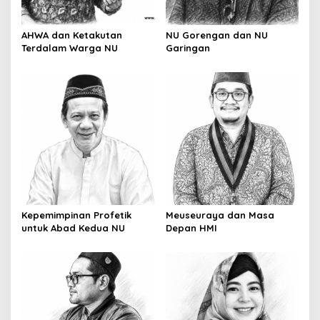
i
o
AHWA dan Ketakutan
NU Gorengan dan NU
Terdalam Warga NU
Garingan
n
Kepemimpinan Profetik
Meuseuraya dan Masa
untuk Abad Kedua NU
Depan HMI