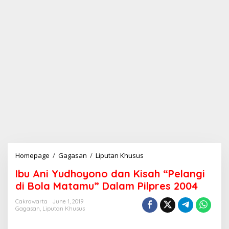
Homepage
/
Gagasan
/
Liputan Khusus
I
b
Ibu Ani Yudhoyono dan Kisah “Pelangi
u
A
di Bola Matamu” Dalam Pilpres 2004
n
i
Cakrawarta
June 1, 2019
Gagasan
,
Liputan Khusus
Y
u