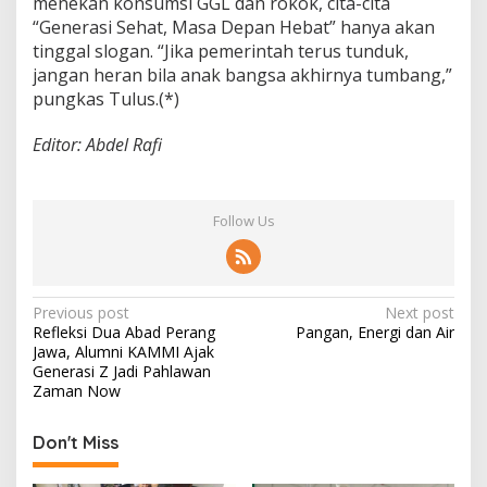
menekan konsumsi GGL dan rokok, cita-cita
“Generasi Sehat, Masa Depan Hebat” hanya akan
tinggal slogan. “Jika pemerintah terus tunduk,
jangan heran bila anak bangsa akhirnya tumbang,”
pungkas Tulus.(*)
Editor: Abdel Rafi
Follow Us
P
Previous post
Next post
Refleksi Dua Abad Perang
Pangan, Energi dan Air
o
Jawa, Alumni KAMMI Ajak
s
Generasi Z Jadi Pahlawan
Zaman Now
t
n
Don't Miss
a