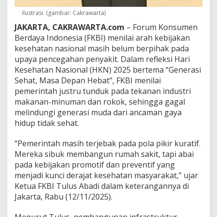
k
B
ilustrasi. (gambar: Cakrawarta)
a
JAKARTA, CAKRAWARTA.com
– Forum Konsumen
n
g
Berdaya Indonesia (FKBI) menilai arah kebijakan
s
kesehatan nasional masih belum berpihak pada
a
upaya pencegahan penyakit. Dalam refleksi Hari
T
Kesehatan Nasional (HKN) 2025 bertema “Generasi
u
Sehat, Masa Depan Hebat”, FKBI menilai
m
b
pemerintah justru tunduk pada tekanan industri
a
makanan-minuman dan rokok, sehingga gagal
n
melindungi generasi muda dari ancaman gaya
g
hidup tidak sehat.
“Pemerintah masih terjebak pada pola pikir kuratif.
Mereka sibuk membangun rumah sakit, tapi abai
pada kebijakan promotif dan preventif yang
menjadi kunci derajat kesehatan masyarakat,” ujar
Ketua FKBI Tulus Abadi dalam keterangannya di
Jakarta, Rabu (12/11/2025).
Menurut Tulus, pembangunan infrastruktur