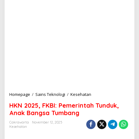
Homepage
/
Sains Teknologi
/
Kesehatan
H
K
HKN 2025, FKBI: Pemerintah Tunduk,
N
2
Anak Bangsa Tumbang
0
2
Cakrawarta
November 12, 2025
Kesehatan
5
,