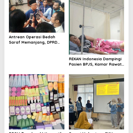
v
i
g
a
t
Antrean Operasi Bedah
Saraf Memanjang, DPRD
i
Jatim Minta Layanan RSUD
o
Dr. Soetomo Dievaluasi
REKAN Indonesia Dampingi
n
Pasien BPJS, Kamar Rawat
Inap Akhirnya Tersedia