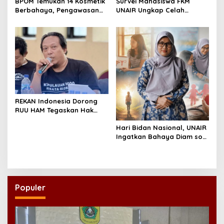
BPOM Temukan 14 Kosmetik
Survei Mahasiswa FKM
Berbahaya, Pengawasan
UNAIR Ungkap Celah
Penjualan Daring Didesak
Pencegahan DBD di
Diperketat
Permukiman Surabaya
REKAN Indonesia Dorong
RUU HAM Tegaskan Hak
atas Kesehatan
Hari Bidan Nasional, UNAIR
Ingatkan Bahaya Diam soal
Kesehatan Reproduksi
Remaja
Populer