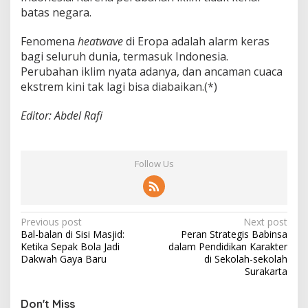
batas negara.
Fenomena
heatwave
di Eropa adalah alarm keras
bagi seluruh dunia, termasuk Indonesia.
Perubahan iklim nyata adanya, dan ancaman cuaca
ekstrem kini tak lagi bisa diabaikan.(*)
Editor: Abdel Rafi
Follow Us
P
Previous post
Next post
Bal-balan di Sisi Masjid:
Peran Strategis Babinsa
o
Ketika Sepak Bola Jadi
dalam Pendidikan Karakter
s
Dakwah Gaya Baru
di Sekolah-sekolah
Surakarta
t
n
Don't Miss