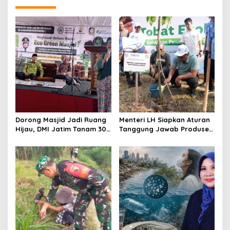
a
v
i
g
a
t
i
o
Dorong Masjid Jadi Ruang
Menteri LH Siapkan Aturan
n
Hijau, DMI Jatim Tanam 300
Tanggung Jawab Produsen
Bibit Alpukat
atas Sampah Plastik