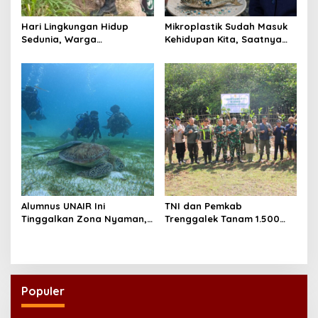
Hari Lingkungan Hidup
Mikroplastik Sudah Masuk
Sedunia, Warga
Kehidupan Kita, Saatnya
Tulungagung Tanam 500
Berhenti Menganggap
Pohon untuk Menjaga Masa
Remeh Sampah
Depan
Alumnus UNAIR Ini
TNI dan Pemkab
Tinggalkan Zona Nyaman,
Trenggalek Tanam 1.500
Kini Jaga Ekosistem Laut di
Mangrove, Perkuat
Maladewa
Benteng Pesisir dari Abrasi
Populer