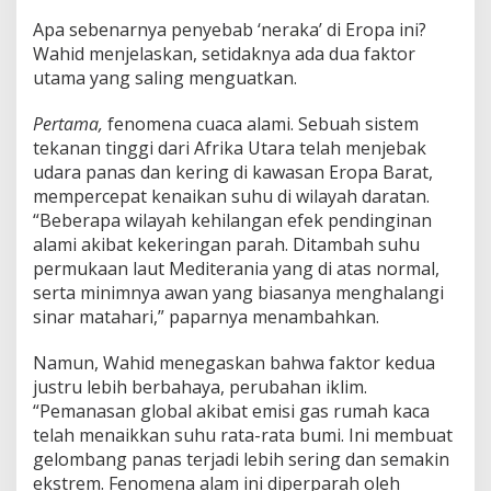
n
y
Apa sebenarnya penyebab ‘neraka’ di Eropa ini?
u
Wahid menjelaskan, setidaknya ada dua faktor
s
utama yang saling menguatkan.
u
l
Pertama,
fenomena cuaca alami. Sebuah sistem
?
tekanan tinggi dari Afrika Utara telah menjebak
udara panas dan kering di kawasan Eropa Barat,
mempercepat kenaikan suhu di wilayah daratan.
“Beberapa wilayah kehilangan efek pendinginan
alami akibat kekeringan parah. Ditambah suhu
permukaan laut Mediterania yang di atas normal,
serta minimnya awan yang biasanya menghalangi
sinar matahari,” paparnya menambahkan.
Namun, Wahid menegaskan bahwa faktor kedua
justru lebih berbahaya, perubahan iklim.
“Pemanasan global akibat emisi gas rumah kaca
telah menaikkan suhu rata-rata bumi. Ini membuat
gelombang panas terjadi lebih sering dan semakin
ekstrem. Fenomena alam ini diperparah oleh