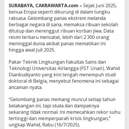
r
SURABAYA, CAKRAWARTA.com –
Sejak Juni 2025,
a
k
benua Eropa seperti dikurung di dalam tungku
a
raksasa. Gelombang panas ekstrem melanda
’
berbagai negara di sana, memaksa ribuan sekolah
,
ditutup dan merenggut ribuan korban jiwa. Data
I
resmi terbaru mencatat, lebih dari 2.300 orang
n
d
meninggal dunia akibat panas mematikan ini
o
hingga awal Juli 2025.
n
e
Pakar Teknik Lingkungan Fakultas Sains dan
s
Teknologi Universitas Airlangga (FST Unair), Wahid
i
a
Dianbudiyanto yang kini tengah menempuh studi
T
doktoral di Belgia, menyebut fenomena ini sebagai
e
ancaman nyata.
r
a
“Gelombang panas memang muncul setiap tahun
n
c
belakangan ini, tapi skala dan dampaknya
a
sekarang tidak normal. Ini memecahkan rekor suhu
m
tertinggi dan memperparah krisis lingkungan,”
M
ungkap Wahid, Rabu (16/7/2025).
e