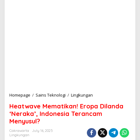
Homepage
/
Sains Teknologi
/
Lingkungan
H
e
Heatwave Mematikan! Eropa Dilanda
a
t
‘Neraka’, Indonesia Terancam
w
Menyusul?
a
v
Cakrawarta
July 16, 2025
e
Lingkungan