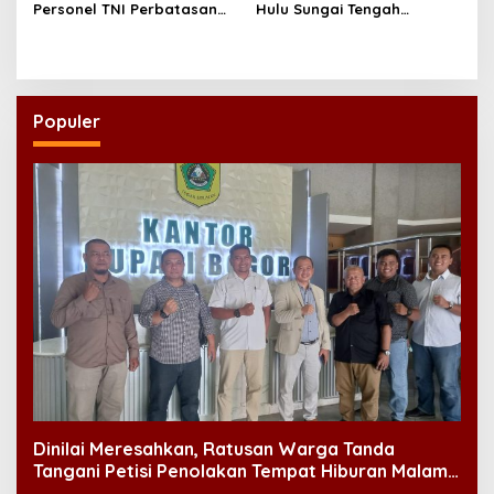
t
Kembangkan Rapid Test
Personel TNI Perbatasan
Hulu Sungai Tengah
Mandiri
i
RI-Timor Leste Jalani Swab
Mendapat Vaksin Sinovac
Antigen
o
n
Populer
Dinilai Meresahkan, Ratusan Warga Tanda
Tangani Petisi Penolakan Tempat Hiburan Malam
di CitraLand