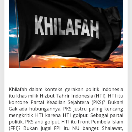
I
s
u
K
h
i
l
a
f
a
h
Khilafah dalam konteks gerakan politik Indonesia
itu khas milik Hizbut Tahrir Indonesia (HTI). HTI itu
koncone Partai Keadilan Sejahtera (PKS)? Bukan!
Gak ada hubungannya. PKS justru paling kencang
mengkritik HTI karena HTI golput. Sebagai partai
politik, PKS anti golput. HTI itu Front Pembela Islam
(FPI)? Bukan juga! FPI itu NU banget. Shalawat,