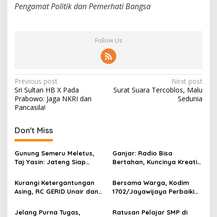
Pengamat Politik dan Pemerhati Bangsa
Follow Us
P
Previous post
Next post
Sri Sultan HB X Pada
Surat Suara Tercoblos, Malu
o
Prabowo: Jaga NKRI dan
Sedunia
s
Pancasila!
t
Don't Miss
n
a
Gunung Semeru Meletus,
Ganjar: Radio Bisa
v
Taj Yasin: Jateng Siap
Bertahan, Kuncinya Kreatif
Bantu Jatim!
dan Inovatif!
i
Kurangi Ketergantungan
Bersama Warga, Kodim
g
Asing, RC GERID Unair dan
1702/Jayawijaya Perbaiki
Laboratorium Hepatika
Jembatan Sahayu Yalimo
a
NTB Kerjasama
Pasca Dirusak
Jelang Purna Tugas,
Ratusan Pelajar SMP di