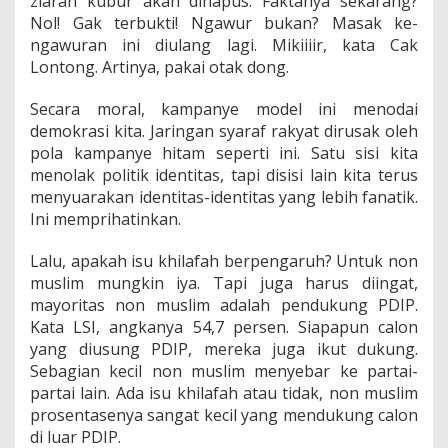
ziarah kubur akan dihapus. Faktanya sekarang?
Nol! Gak terbukti! Ngawur bukan? Masak ke-
ngawuran ini diulang lagi. Mikiiiir, kata Cak
Lontong. Artinya, pakai otak dong.
Secara moral, kampanye model ini menodai
demokrasi kita. Jaringan syaraf rakyat dirusak oleh
pola kampanye hitam seperti ini. Satu sisi kita
menolak politik identitas, tapi disisi lain kita terus
menyuarakan identitas-identitas yang lebih fanatik.
Ini memprihatinkan.
Lalu, apakah isu khilafah berpengaruh? Untuk non
muslim mungkin iya. Tapi juga harus diingat,
mayoritas non muslim adalah pendukung PDIP.
Kata LSI, angkanya 54,7 persen. Siapapun calon
yang diusung PDIP, mereka juga ikut dukung.
Sebagian kecil non muslim menyebar ke partai-
partai lain. Ada isu khilafah atau tidak, non muslim
prosentasenya sangat kecil yang mendukung calon
di luar PDIP.