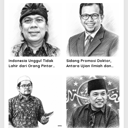
a
v
i
g
a
t
i
o
Indonesia Unggul Tidak
Sidang Promosi Doktor,
Lahir dari Orang Pintar
Antara Ujian Ilmiah dan
n
Saja
Pesta Prestise