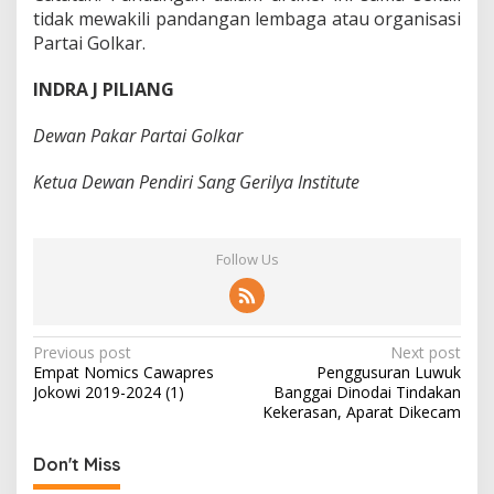
tidak mewakili pandangan lembaga atau organisasi
Partai Golkar.
INDRA J PILIANG
Dewan Pakar Partai Golkar
Ketua Dewan Pendiri Sang Gerilya Institute
Follow Us
P
Previous post
Next post
Empat Nomics Cawapres
Penggusuran Luwuk
o
Jokowi 2019-2024 (1)
Banggai Dinodai Tindakan
s
Kekerasan, Aparat Dikecam
t
Don't Miss
n