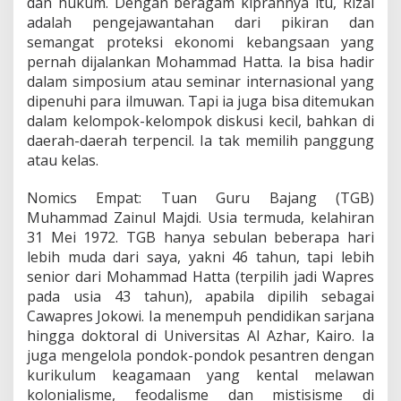
dan hukum. Dengan beragam kiprahnya itu, Rizal
adalah pengejawantahan dari pikiran dan
semangat proteksi ekonomi kebangsaan yang
pernah dijalankan Mohammad Hatta. Ia bisa hadir
dalam simposium atau seminar internasional yang
dipenuhi para ilmuwan. Tapi ia juga bisa ditemukan
dalam kelompok-kelompok diskusi kecil, bahkan di
daerah-daerah terpencil. Ia tak memilih panggung
atau kelas.
Nomics Empat: Tuan Guru Bajang (TGB)
Muhammad Zainul Majdi. Usia termuda, kelahiran
31 Mei 1972. TGB hanya sebulan beberapa hari
lebih muda dari saya, yakni 46 tahun, tapi lebih
senior dari Mohammad Hatta (terpilih jadi Wapres
pada usia 43 tahun), apabila dipilih sebagai
Cawapres Jokowi. Ia menempuh pendidikan sarjana
hingga doktoral di Universitas Al Azhar, Kairo. Ia
juga mengelola pondok-pondok pesantren dengan
kurikulum keagamaan yang kental melawan
kolonialisme, feodalisme dan mistisisme di