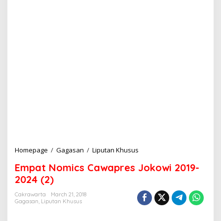
Homepage
/
Gagasan
/
Liputan Khusus
E
m
Empat Nomics Cawapres Jokowi 2019-
p
a
2024 (2)
t
N
Cakrawarta
March 21, 2018
Gagasan
,
Liputan Khusus
o
m