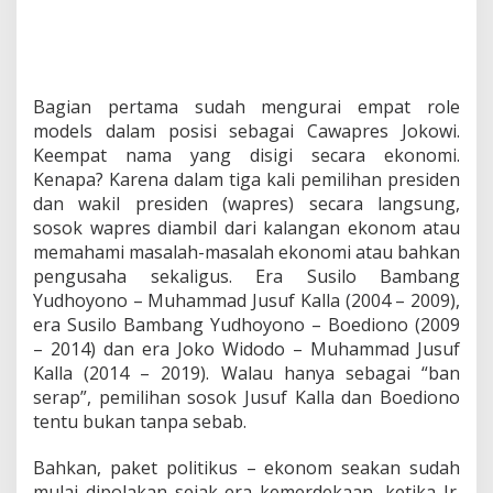
i
c
s
C
a
w
Bagian pertama sudah mengurai empat role
a
models dalam posisi sebagai Cawapres Jokowi.
p
Keempat nama yang disigi secara ekonomi.
r
Kenapa? Karena dalam tiga kali pemilihan presiden
e
s
dan wakil presiden (wapres) secara langsung,
J
sosok wapres diambil dari kalangan ekonom atau
o
memahami masalah-masalah ekonomi atau bahkan
k
pengusaha sekaligus. Era Susilo Bambang
o
w
Yudhoyono – Muhammad Jusuf Kalla (2004 – 2009),
i
era Susilo Bambang Yudhoyono – Boediono (2009
2
– 2014) dan era Joko Widodo – Muhammad Jusuf
0
Kalla (2014 – 2019). Walau hanya sebagai “ban
1
serap”, pemilihan sosok Jusuf Kalla dan Boediono
9
-
tentu bukan tanpa sebab.
2
0
Bahkan, paket politikus – ekonom seakan sudah
2
mulai dipolakan sejak era kemerdekaan, ketika Ir.