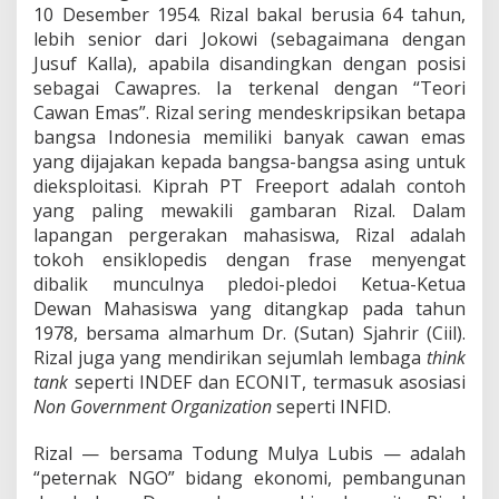
10 Desember 1954. Rizal bakal berusia 64 tahun,
lebih senior dari Jokowi (sebagaimana dengan
Jusuf Kalla), apabila disandingkan dengan posisi
sebagai Cawapres. Ia terkenal dengan “Teori
Cawan Emas”. Rizal sering mendeskripsikan betapa
bangsa Indonesia memiliki banyak cawan emas
yang dijajakan kepada bangsa-bangsa asing untuk
dieksploitasi. Kiprah PT Freeport adalah contoh
yang paling mewakili gambaran Rizal. Dalam
lapangan pergerakan mahasiswa, Rizal adalah
tokoh ensiklopedis dengan frase menyengat
dibalik munculnya pledoi-pledoi Ketua-Ketua
Dewan Mahasiswa yang ditangkap pada tahun
1978, bersama almarhum Dr. (Sutan) Sjahrir (Ciil).
Rizal juga yang mendirikan sejumlah lembaga
think
tank
seperti INDEF dan ECONIT, termasuk asosiasi
Non Government Organization
seperti INFID.
Rizal — bersama Todung Mulya Lubis — adalah
“peternak NGO” bidang ekonomi, pembangunan