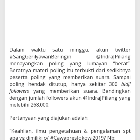
i
c
s
C
a
w
a
p
r
Dalam waktu satu minggu, akun twitter
e
#SangGerilyawanBeringin @IndraJPiliang
s
J
menayangkan poling yang lumayan “berat”.
o
Beratnya materi poling itu terbukti dari sedikitnya
k
peserta poling yang memberikan suara. Sampai
o
poling hendak ditutup, hanya sekitar 300
bidji
w
i
followers
yang memberikan suara. Bandingkan
2
dengan jumlah followers akun @IndraJPiliang yang
0
melebihi 268.000.
1
9
Pertanyaan yang diajukan adalah:
-
2
0
“Keahlian, ilmu pengetahuan & pengalaman spt
2
apa yg dimiliki o/ #CawapresJokowi2019? Nb: