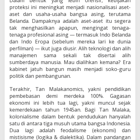
Dalam bentuk yang lebih ofensif, kebijakan
proteksi ini meningkat menjadi nasionalisasi aset-
aset dan usaha-usaha bangsa asing, terutama
Belanda. Dampaknya adalah aset-aset itu segera
tak menghasilkan apapun, mengingat tenaga-
tenaga profesional asing — termasuk Indo Belanda
dan Indo Eropa (sebelum mereka lari ke dunia
perfilman) — ikut juga diusir. Alih teknologi dan alih
manajemen sama sekali tak disertai alih
sumberdaya manusia. Mau dialihkan kemana? Era
kabinet jatuh bangun masih menjadi soko-guru
politik dan pembangunan.
Terakhir, Tan Malakanomics, yakni pendidikan
pembebasan demi merdeka 100%. Gagasan
ekonomi ini lebih tua lagi, yakni muncul sejak
kemerdekaan tahun 1945an. Bagi Tan Malaka,
kolonialisme dalam bentuk pendudukan hanyalah
satu di antara tiga musuh utama bangsa Indonesia.
Dua lagi adalah feodalisme (ekonomi) dan
mistisisme (logika & dialektika). Dalam pandangan