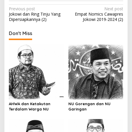
P
Previous post
Next post
Jokowi dan Ring Tinju Yang
Empat Nomics Cawapres
o
Dipersiapkannya (2)
Jokowi 2019-2024 (2)
s
t
Don't Miss
n
a
v
i
g
a
t
i
AHWA dan Ketakutan
NU Gorengan dan NU
o
Terdalam Warga NU
Garingan
n