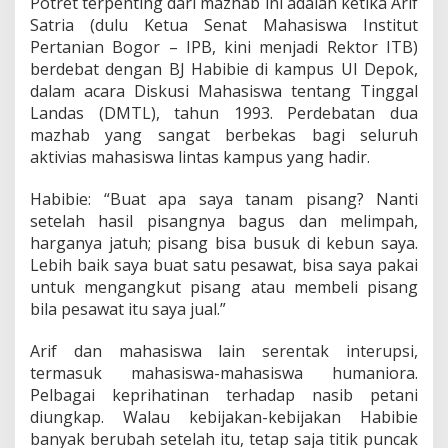
Potret terpenting dari mazhab ini adalah ketika Arif
Satria (dulu Ketua Senat Mahasiswa Institut
Pertanian Bogor – IPB, kini menjadi Rektor ITB)
berdebat dengan BJ Habibie di kampus UI Depok,
dalam acara Diskusi Mahasiswa tentang Tinggal
Landas (DMTL), tahun 1993. Perdebatan dua
mazhab yang sangat berbekas bagi seluruh
aktivias mahasiswa lintas kampus yang hadir.
Habibie: “Buat apa saya tanam pisang? Nanti
setelah hasil pisangnya bagus dan melimpah,
harganya jatuh; pisang bisa busuk di kebun saya.
Lebih baik saya buat satu pesawat, bisa saya pakai
untuk mengangkut pisang atau membeli pisang
bila pesawat itu saya jual.”
Arif dan mahasiswa lain serentak interupsi,
termasuk mahasiswa-mahasiswa humaniora.
Pelbagai keprihatinan terhadap nasib petani
diungkap. Walau kebijakan-kebijakan Habibie
banyak berubah setelah itu, tetap saja titik puncak