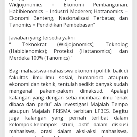
4
Widjojonomics = Ekonomi Pembangunan;
(
Habibienomics = Industri Moderen; Hattanomics =
1
)
Ekonomi Benteng, Nasionalisasi Terbatas; dan
Tanomics = Pendidikan Pembebasan”
Jawaban yang tersedia yakni:
“ Teknokrat (Widjojonomics); Teknolog
(Habibienomics); Proteksi (Hattanomics); dan
Merdeka 100% (Tanomics).”
Bagi mahasiswa-mahasiswa ekonomi politik, baik di
fakultas ilmu-ilmu sosial, humaniora ataupun
ekonomi dan teknik, tentulah sedikit banyak sudah
mengenal pakem-pakem dimaksud. Apalagi
kalangan yang dengan setia membaca ilmu “enak
dibaca dan perlu” ala investigasi Majalah Tempo
ataupun Majalah PRISMA terbitan LP3ES. Begitu
juga kalangan yang pernah terlibat dalam
kelompok-kelompok studi, aktif dalam diskusi
mahasiswa, orasi dalam aksi-aksi mahasiswa,