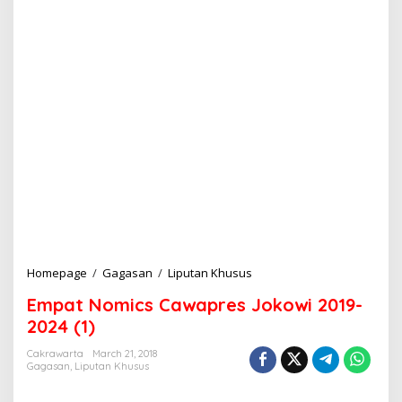
Homepage
/
Gagasan
/
Liputan Khusus
E
m
Empat Nomics Cawapres Jokowi 2019-
p
a
2024 (1)
t
N
Cakrawarta
March 21, 2018
Gagasan
,
Liputan Khusus
o
m