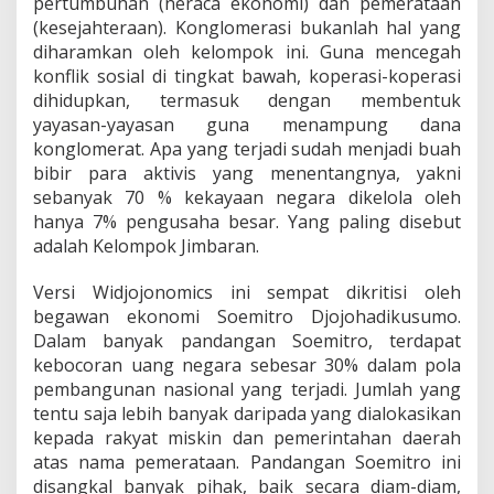
pertumbuhan (neraca ekonomi) dan pemerataan
(kesejahteraan). Konglomerasi bukanlah hal yang
diharamkan oleh kelompok ini. Guna mencegah
konflik sosial di tingkat bawah, koperasi-koperasi
dihidupkan, termasuk dengan membentuk
yayasan-yayasan guna menampung dana
konglomerat. Apa yang terjadi sudah menjadi buah
bibir para aktivis yang menentangnya, yakni
sebanyak 70 % kekayaan negara dikelola oleh
hanya 7% pengusaha besar. Yang paling disebut
adalah Kelompok Jimbaran.
Versi Widjojonomics ini sempat dikritisi oleh
begawan ekonomi Soemitro Djojohadikusumo.
Dalam banyak pandangan Soemitro, terdapat
kebocoran uang negara sebesar 30% dalam pola
pembangunan nasional yang terjadi. Jumlah yang
tentu saja lebih banyak daripada yang dialokasikan
kepada rakyat miskin dan pemerintahan daerah
atas nama pemerataan. Pandangan Soemitro ini
disangkal banyak pihak, baik secara diam-diam,