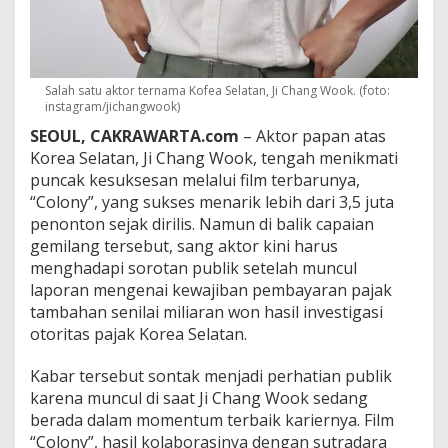
C
h
a
n
g
Salah satu aktor ternama Kofea Selatan, Ji Chang Wook. (foto:
W
instagram/jichangwook)
o
o
SEOUL, CAKRAWARTA.com
– Aktor papan atas
k
Korea Selatan, Ji Chang Wook, tengah menikmati
J
puncak kesuksesan melalui film terbarunya,
u
“Colony”, yang sukses menarik lebih dari 3,5 juta
s
t
penonton sejak dirilis. Namun di balik capaian
r
gemilang tersebut, sang aktor kini harus
u
menghadapi sorotan publik setelah muncul
T
laporan mengenai kewajiban pembayaran pajak
e
r
tambahan senilai miliaran won hasil investigasi
s
otoritas pajak Korea Selatan.
e
r
Kabar tersebut sontak menjadi perhatian publik
e
karena muncul di saat Ji Chang Wook sedang
t
K
berada dalam momentum terbaik kariernya. Film
o
“Colony”, hasil kolaborasinya dengan sutradara