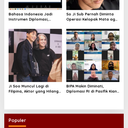
Bahasa Indonesia Jadi
So Ji Sub Pernah Diminta
Instrumen Diplomasi,
Operasi Kelopak Mata agar
Atdikbud Perluas Jejak
Bisa Jadi Aktor, Kini Justru
Budaya di Australia hingga
Jadi Ikonnya
Rusia
Ji Soo Muncul Lagi di
BIPA Makin Diminati,
Filipina, Aktor yang Hilang
Diplomasi RI di Pasifik Kian
dari Korea Kini Disambut
Menguat
Ribuan Fans
Populer