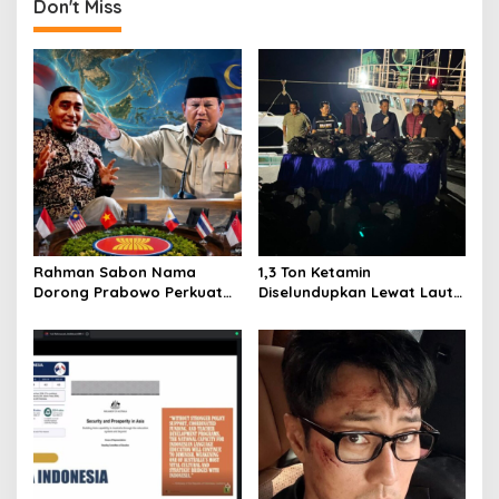
t
Don't Miss
n
a
v
i
g
a
t
i
Rahman Sabon Nama
1,3 Ton Ketamin
o
Dorong Prabowo Perkuat
Diselundupkan Lewat Laut
Koordinasi ASEAN Hadapi
Bintan, Delapan ABK Asing
n
Dampak Perang Iran-Israel
Ditangkap