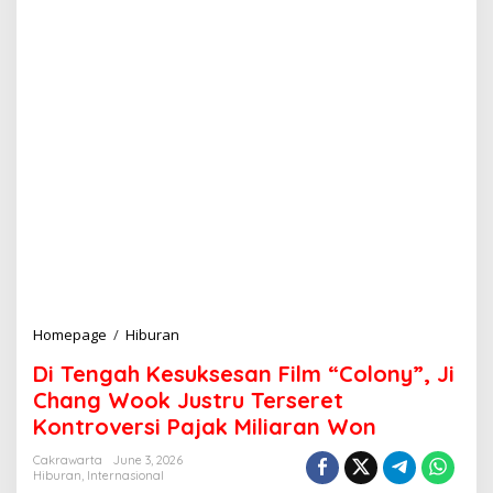
Homepage
/
Hiburan
D
i
Di Tengah Kesuksesan Film “Colony”, Ji
T
e
Chang Wook Justru Terseret
n
Kontroversi Pajak Miliaran Won
g
a
Cakrawarta
June 3, 2026
h
Hiburan
,
Internasional