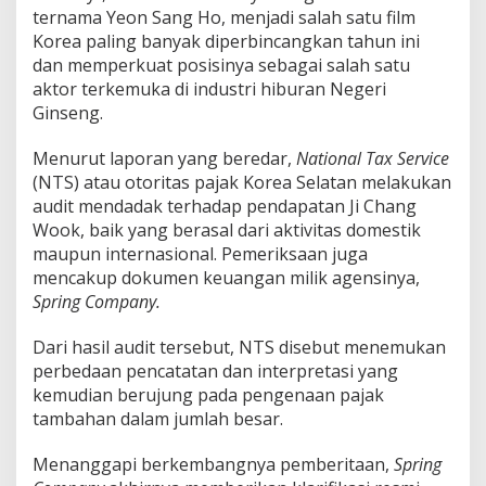
n
ternama Yeon Sang Ho, menjadi salah satu film
t
Korea paling banyak diperbincangkan tahun ini
r
dan memperkuat posisinya sebagai salah satu
o
v
aktor terkemuka di industri hiburan Negeri
e
Ginseng.
r
s
Menurut laporan yang beredar,
National Tax Service
i
(NTS) atau otoritas pajak Korea Selatan melakukan
P
a
audit mendadak terhadap pendapatan Ji Chang
j
Wook, baik yang berasal dari aktivitas domestik
a
maupun internasional. Pemeriksaan juga
k
mencakup dokumen keuangan milik agensinya,
M
i
Spring Company.
l
i
Dari hasil audit tersebut, NTS disebut menemukan
a
perbedaan pencatatan dan interpretasi yang
r
kemudian berujung pada pengenaan pajak
a
n
tambahan dalam jumlah besar.
W
o
Menanggapi berkembangnya pemberitaan,
Spring
n