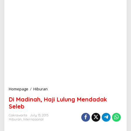
Homepage
/
Hiburan
D
i
Di Madinah, Haji Lulung Mendadak
M
a
Seleb
d
i
Cakrawarta
July 13, 2015
Hiburan
,
Internasional
n
a