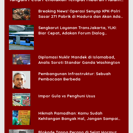
di CitraLand
Breaking News! Operasi Senyap KPK-Polri
Sasar 271 Pabrik di Madura dan Akan Ada
‘Badai Pemeriksaan’
Sengkarut Layanan TransJakarta, YLKI:
Biar Cepat, Adakan Forum Dialog
Konsumen!
Diplomasi Nuklir Mandek di Islamabad,
Analis Soroti Standar Ganda Washington
Pembangunan Infrastruktur: Sebuah
Pembacaan Berbeda
Impor Gula vs Penghuni Usus
Hikmah Ramadhan: Kamu Sudah
Kehilangan Banyak Hal, Jangan Sampai
Kehilangan Diri Sendiri!
Blokade Tanpa Perang di Selat Hormuz