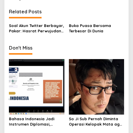
t
n
Related Posts
a
v
Soal Akun Twitter Berbayar,
Buka Puasa Bersama
Pakar: Hasrat Perwujudan
Terbesar Di Dunia
i
Sistem Technopoly Elon
g
Musk
Don't Miss
a
t
i
o
n
Bahasa Indonesia Jadi
So Ji Sub Pernah Diminta
Instrumen Diplomasi,
Operasi Kelopak Mata agar
Atdikbud Perluas Jejak
Bisa Jadi Aktor, Kini Justru