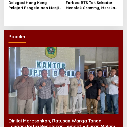
Delegasi Hong Kong
Forbes: BTS Tak Sekadar
Pelajari Pengelolaan Masjid
Menolak Grammy, Mereka
Al-Akbar Surabaya
Bongkar Aturan Main
‘Diskriminatif’
Populer
Dinilai Meresahkan, Ratusan Warga Tanda
Tangani Petisi Penolakan Tempat Hiburan Malam