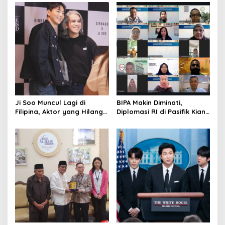
Budaya di Australia hingga
Jadi Ikonnya
Rusia
Ji Soo Muncul Lagi di
BIPA Makin Diminati,
Filipina, Aktor yang Hilang
Diplomasi RI di Pasifik Kian
dari Korea Kini Disambut
Menguat
Ribuan Fans