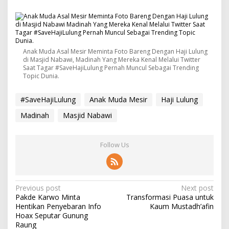
h
,
H
a
j
i
Anak Muda Asal Mesir Meminta Foto Bareng Dengan Haji Lulung
L
di Masjid Nabawi, Madinah Yang Mereka Kenal Melalui Twitter
u
Saat Tagar #SaveHajiLulung Pernah Muncul Sebagai Trending
l
Topic Dunia.
u
n
#SaveHajiLulung
Anak Muda Mesir
Haji Lulung
g
M
Madinah
Masjid Nabawi
e
n
d
Follow Us
a
d
a
k
S
P
Previous post
Next post
e
Pakde Karwo Minta
Transformasi Puasa untuk
o
l
Hentikan Penyebaran Info
Kaum Mustadh’afin
e
s
Hoax Seputar Gunung
b
Raung