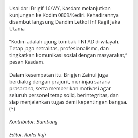
k
a
Usai dari Brigif 16/WY, Kasdam melanjutkan
n
kunjungan ke Kodim 0809/Kediri. Kehadirannya
S
disambut langsung Dandim Letkol Inf Ragil Jaka
o
Utama.
l
i
d
“Kodim adalah ujung tombak TNI AD di wilayah.
i
Tetap jaga netralitas, profesionalisme, dan
t
tingkatkan komunikasi sosial dengan masyarakat,”
a
pesan Kasdam.
s
P
r
Dalam kesempatan itu, Brigjen Zainul juga
a
berdialog dengan prajurit, meninjau sarana
j
prasarana, serta memberikan motivasi agar
u
seluruh personel tetap solid, berintegritas, dan
r
i
siap menjalankan tugas demi kepentingan bangsa.
t
(*)
Kontributor: Bambang
Editor: Abdel Rafi