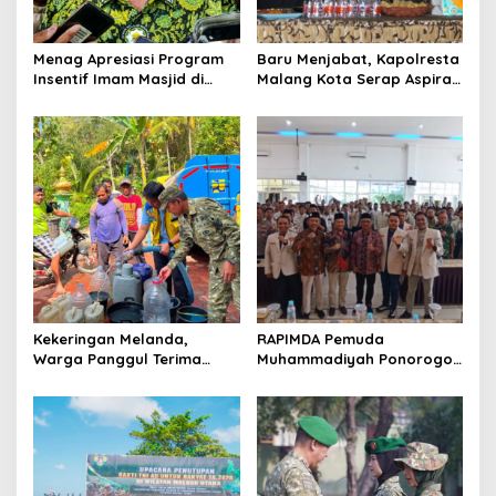
i
o
Menag Apresiasi Program
Baru Menjabat, Kapolresta
n
Insentif Imam Masjid di
Malang Kota Serap Aspirasi
Jatim, DMI Dorong Jadi
Warga Lewat Dialog
Model Nasional
Kamtibmas
Kekeringan Melanda,
RAPIMDA Pemuda
Warga Panggul Terima
Muhammadiyah Ponorogo
8.000 Liter Air
Teguhkan Politik
Kebangsaan Berbasis
Integritas