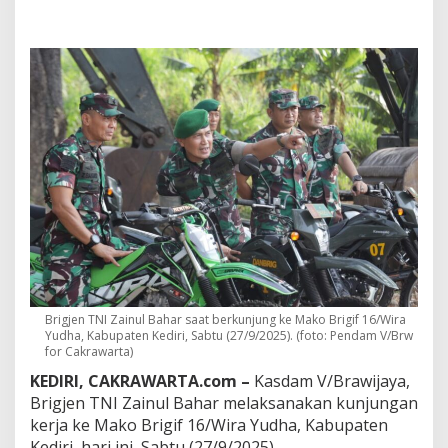
N
I
Z
a
i
n
u
l
B
a
h
a
r
T
i
n
j
a
Brigjen TNI Zainul Bahar saat berkunjung ke Mako Brigif 16/Wira
u
Yudha, Kabupaten Kediri, Sabtu (27/9/2025). (foto: Pendam V/Brw
B
for Cakrawarta)
r
i
KEDIRI, CAKRAWARTA.com –
Kasdam V/Brawijaya,
g
Brigjen TNI Zainul Bahar melaksanakan kunjungan
i
kerja ke Mako Brigif 16/Wira Yudha, Kabupaten
f
Kediri, hari ini, Sabtu (27/9/2025).