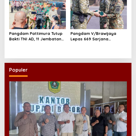
Pangdam Pattimura Tutup
Pangdam V/Brawijaya
Bakti TNI AD, 11 Jembatan
Lepas 669 Sarjana
dan 58 Rumah Tuntas
Penggerak, Perkuat Desa
Dibangun
hingga Kampung Nelayan
Populer