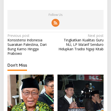
Follow Us
P
Previous post
Next post
Konsistensi Indonesia
Tingkatkan Kualitas Guru
o
Suarakan Palestina, Dari
NU, LP Ma’arif Senduro
s
Bung Karno Hingga
Hidupkan Tradisi Ngaji Kitab
Prabowo
t
n
Don't Miss
a
v
i
g
a
t