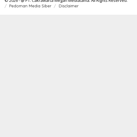
© 2026 - @ PT. Cakrawarta Megah Mediatama. All Rights Reserved.
Pedoman Media Siber
Disclaimer