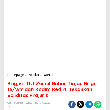
Homepage
/
Politika
/
Daerah
B
r
Brigjen TNI Zainul Bahar Tinjau Brigif
i
g
16/WY dan Kodim Kediri, Tekankan
j
Soliditas Prajurit
e
n
Cakrawarta
September 27, 2025
T
Daerah