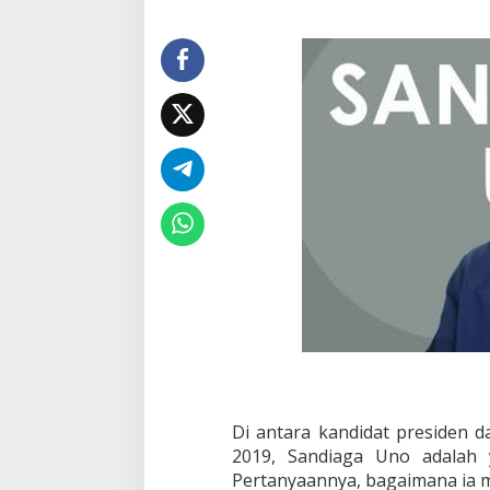
n
a
S
a
n
d
i
a
g
a
U
n
o
J
a
d
i
T
r
i
l
i
Di antara kandidat presiden d
u
2019, Sandiaga Uno adalah y
n
Pertanyaannya, bagaimana ia 
e