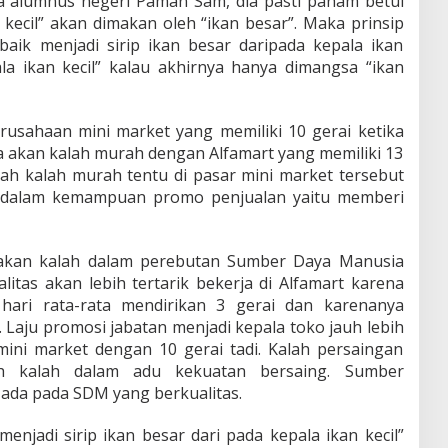
a alumnus negeri Paman Sam, dia pasti paham betul
n kecil” akan dimakan oleh “ikan besar”. Maka prinsip
baik menjadi sirip ikan besar daripada kepala ikan
ala ikan kecil” kalau akhirnya hanya dimangsa “ikan
usahaan mini market yang memiliki 10 gerai ketika
 akan kalah murah dengan Alfamart yang memiliki 13
udah kalah murah tentu di pasar mini market tersebut
h dalam kemampuan promo penjualan yaitu memberi
a akan kalah dalam perebutan Sumber Daya Manusia
litas akan lebih tertarik bekerja di Alfamart karena
p hari rata-rata mendirikan 3 gerai dan karenanya
 Laju promosi jabatan menjadi kepala toko jauh lebih
ini market dengan 10 gerai tadi. Kalah persaingan
h kalah dalam adu kekuatan bersaing. Sumber
ada pada SDM yang berkualitas.
menjadi sirip ikan besar dari pada kepala ikan kecil”