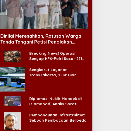
Dinilai Meresahkan, Ratusan Warga
Tanda Tangani Petisi Penolakan
Tempat Hiburan Malam di CitraLand
Breaking News! Operasi
Senyap KPK-Polri Sasar 271
Pabrik di Madura dan Akan
Ada ‘Badai Pemeriksaan’
Sengkarut Layanan
TransJakarta, YLKI: Biar
Cepat, Adakan Forum Dialog
Konsumen!
Diplomasi Nuklir Mandek di
Islamabad, Analis Soroti
Standar Ganda Washington
Pembangunan Infrastruktur:
Sebuah Pembacaan Berbeda