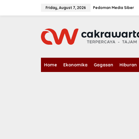
S
k
Friday, August 7, 2026
Pedoman Media Siber
i
p
t
o
c
o
n
t
e
n
Home
Ekonomika
Gagasan
Hiburan
t