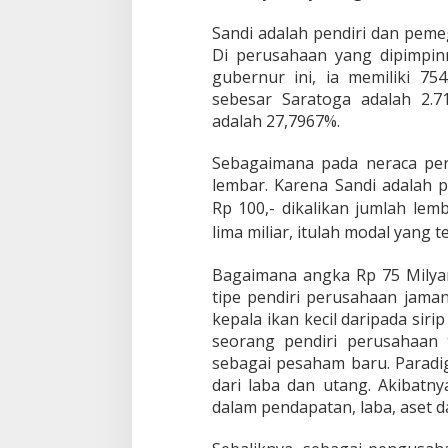
r
Sandi adalah pendiri dan pem
Di perusahaan yang dipimpin
gubernur ini, ia memiliki 7
sebesar Saratoga adalah 2.7
adalah 27,7967%.
Sebagaimana pada neraca pe
lembar. Karena Sandi adalah p
Rp 100,- dikalikan jumlah lem
lima miliar, itulah modal yang 
Bagaimana angka Rp 75 Milyar
tipe pendiri perusahaan jaman
kepala ikan kecil daripada si
seorang pendiri perusahaan
sebagai pesaham baru. Para
dari laba dan utang. Akibatn
dalam pendapatan, laba, aset da