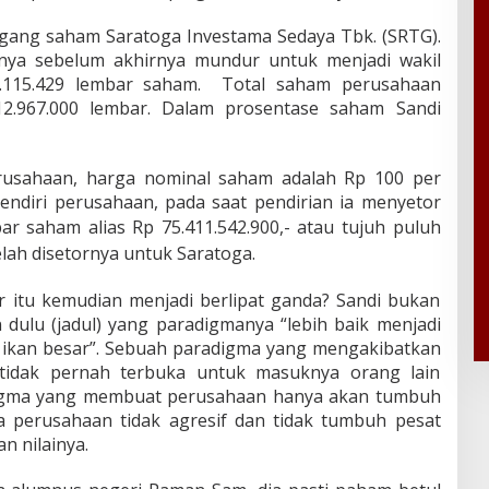
egang saham Saratoga Investama Sedaya Tbk. (SRTG).
nya sebelum akhirnya mundur untuk menjadi wakil
54.115.429 lembar saham. Total saham perusahaan
12.967.000 lembar. Dalam prosentase saham Sandi
rusahaan, harga nominal saham adalah Rp 100 per
endiri perusahaan, pada saat pendirian ia menyetor
bar saham alias Rp 75.411.
542.900,- atau tujuh puluh
telah disetornya untuk Saratoga.
 itu kemudian menjadi berlipat ganda? Sandi bukan
 dulu (jadul) yang paradigmanya “lebih baik menjadi
rip ikan besar”. Sebuah paradigma yang mengakibatkan
 tidak pernah terbuka untuk masuknya orang lain
digma yang membuat perusahaan hanya akan tumbuh
ya perusahaan tidak agresif dan tidak tumbuh pesat
n nilainya.