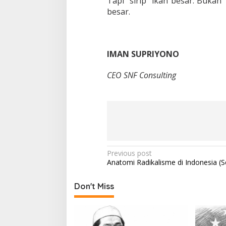
Tapi “sirip” ikan besar. Bukan
besar.
IMAN SUPRIYONO
CEO SNF Consulting
P
Previous post
Anatomi Radikalisme di Indonesia (S
o
s
Don't Miss
t
n