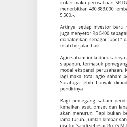
itulah maka perusahaan SRT
menerbitkan 430.883.000 lemb
5.500,-.
Artinya, setiap investor bar
juga menyetor Rp 5400 sebagai
dianalogikan sebagai “upeti”
telah berjalan baik.
Agio saham ini kedudukannya a
siapapun, termasuk pemegang
modal ekspansi perusahaan. 
lagi maka total agio saham p
Saratoga lebih banyak dimoda
pendirinya.
Bagi pemegang saham pendir
kenaikan aset, omzet dan lab
akan menurun. Tapi bukan b
lama turun. Jumlah lembar sah
disetor Sandi sebesar Rp 75 Miliar