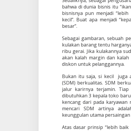
Sebaliknya, sebagai pengusah
bahwa di dunia bisnis itu “ika
bisnisnya pun menjadi “lebih 
kecil”. Buat apa menjadi “kep
besar”.
Sebagai gambaran, sebuah per
kulakan barang tentu harganya
ribu gerai. Jika kulakannya s
akan kalah margin dan kala
diskon untuk pelanggannya.
Bukan itu saja, si kecil jug
(SDM) berkualitas. SDM berkua
jalur karirnya terjamin. Tia
dibutuhkan 3 kepala toko baru.
kencang dari pada karyawan m
mencari SDM artinya adala
keunggulan utama persaingan 
Atas dasar prinsip “lebih baik 