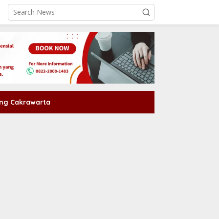
ng Cakrawarta