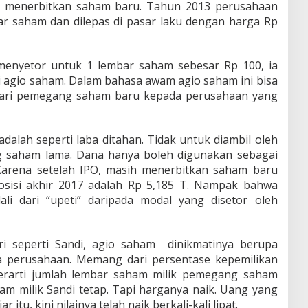
G menerbitkan saham baru. Tahun 2013 perusahaan
ar saham dan dilepas di pasar laku dengan harga Rp
u menyetor untuk 1 lembar saham sebesar Rp 100, ia
 agio saham. Dalam bahasa awam agio saham ini bisa
 dari pemegang saham baru kepada perusahaan yang
dalah seperti laba ditahan. Tidak untuk diambil oleh
 saham lama. Dana hanya boleh digunakan sebagai
Karena setelah IPO, masih menerbitkan saham baru
osisi akhir 2017 adalah Rp 5,185 T. Nampak bahwa
li dari “upeti” daripada modal yang disetor oleh
i seperti Sandi, agio saham dinikmatinya berupa
a perusahaan. Memang dari persentase kepemilikan
erarti jumlah lembar saham milik pemegang saham
am milik Sandi tetap. Tapi harganya naik. Uang yang
 itu, kini nilainya telah naik berkali-kali lipat.