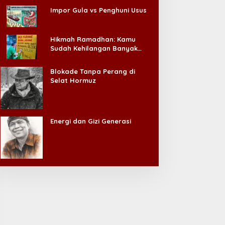
Impor Gula vs Penghuni Usus
Hikmah Ramadhan: Kamu
Sudah Kehilangan Banyak
Hal, Jangan Sampai
Kehilangan Diri Sendiri!
Blokade Tanpa Perang di
Selat Hormuz
Energi dan Gizi Generasi