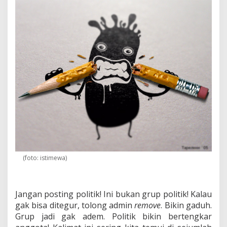
u
s
H
i
p
e
r
s
e
n
s
i
!
(foto: istimewa)
Jangan posting politik! Ini bukan grup politik! Kalau
gak bisa ditegur, tolong admin
remove
. Bikin gaduh.
Grup jadi gak adem. Politik bikin bertengkar