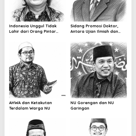
a
t
i
Indonesia Unggul Tidak
Sidang Promosi Doktor,
o
Lahir dari Orang Pintar
Antara Ujian Ilmiah dan
Saja
Pesta Prestise
n
AHWA dan Ketakutan
NU Gorengan dan NU
Terdalam Warga NU
Garingan