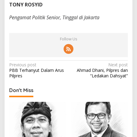
TONY ROSYID
Pengamat Politik Senior, Tinggal di Jakarta
Follow Us
P
Previous post
Next post
PBB Terhanyut Dalam Arus
Ahmad Dhani, Pilpres dan
o
Pilpres
“Ledakan Dahsyat”
s
t
Don't Miss
n
a
v
i
g