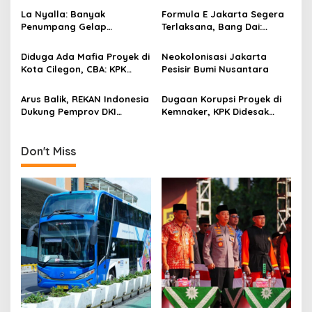
i
La Nyalla: Banyak
Formula E Jakarta Segera
g
Penumpang Gelap
Terlaksana, Bang Dai:
Kendalikan Indonesia
Libatkan Semua Pihak!
a
Diduga Ada Mafia Proyek di
Neokolonisasi Jakarta
t
Kota Cilegon, CBA: KPK
Pesisir Bumi Nusantara
i
Turun Dong!
Arus Balik, REKAN Indonesia
Dugaan Korupsi Proyek di
o
Dukung Pemprov DKI
Kemnaker, KPK Didesak
n
Lakukan Tes PCR Gratis
Panggil Menteri Ida
Fauziyah
Don't Miss