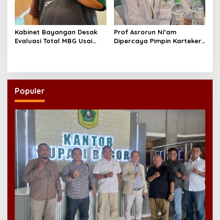
Kabinet Bayangan Desak
Prof Asrorun Ni’am
Evaluasi Total MBG Usai
Dipercaya Pimpin Karteker
Rentetan Keracunan
PWNU Jambi, Dinilai Simbol
Massal
Regenerasi Kepemimpinan
NU
Populer