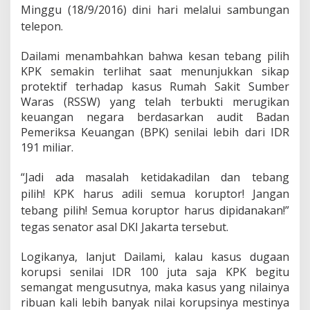
i
Minggu (18/9/2016) dini hari melalui sambungan
l
telepon.
i
h
K
Dailami menambahkan bahwa kesan tebang pilih
a
KPK semakin terlihat saat menunjukkan sikap
s
protektif terhadap kasus Rumah Sakit Sumber
u
Waras (RSSW) yang telah terbukti merugikan
s
keuangan negara berdasarkan audit Badan
Pemeriksa Keuangan (BPK) senilai lebih dari IDR
191 miliar.
“Jadi ada masalah ketidakadilan dan tebang
pilih!
KPK harus adili semua koruptor!
Jangan
tebang pilih! Semua koruptor harus dipidanakan!”
tegas senator asal DKI Jakarta tersebut.
Logikanya, lanjut Dailami, kalau kasus dugaan
korupsi senilai IDR 100 juta saja KPK begitu
semangat mengusutnya, maka kasus yang nilainya
ribuan kali lebih banyak nilai korupsinya mestinya