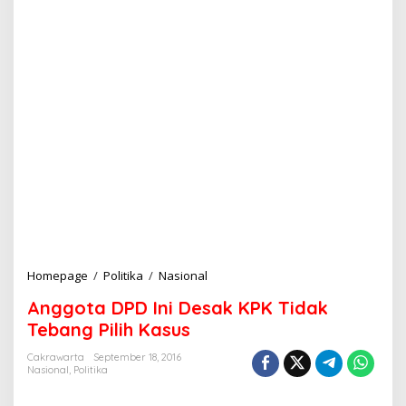
Homepage
/
Politika
/
Nasional
A
n
Anggota DPD Ini Desak KPK Tidak
g
g
Tebang Pilih Kasus
o
t
Cakrawarta
September 18, 2016
Nasional
,
Politika
a
D