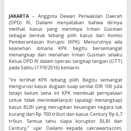
P
D
I
JAKARTA
– Anggota Dewan Perwakilan Daerah
n
i
(DPD) RI, Dailami menyatakan bahwa dirinya
D
melihat kasus yang menimpa Irman Gusman
e
sebagai bentuk tebang pilih kasus dari Komisi
s
Pemberantasan Korupsi (KPK). Menurutnya ada
a
k
keanehan dimana KPK begitu bersemangat
K
menangkap dan menahan Irman Gusman selaku
P
Ketua DPD RI dalam operasi tangkap tangan (OTT)
K
pada Sabtu (17/9/2016) kemarin.
T
i
d
“Ini terlihat KPK tebang pilih. Begitu semangat
a
mengurusi kasus dugaan suap senilai IDR 100 juta
k
tetapi
belum lama ini KPK membuat pernyataan
T
untuk tidak menindaklanjuti (apalagi menangkap)
e
b
kasus BLBI yang merugikan keuangan negara tak
a
kurang dari Rp 700 triliun dan kasus
Century Rp 6,7
n
triliun. Semua tahu siapa koruptor BLBI dan
g
P
Century,” ujar Dailami kepada cakrawarta.com,