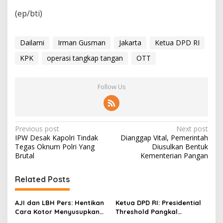
(ep/bti)
Dailami
Irman Gusman
Jakarta
Ketua DPD RI
KPK
operasi tangkap tangan
OTT
Follow Us
P
Previous post
Next post
IPW Desak Kapolri Tindak
Dianggap Vital, Pemerintah
o
Tegas Oknum Polri Yang
Diusulkan Bentuk
s
Brutal
Kementerian Pangan
t
Related Posts
n
a
AJI dan LBH Pers: Hentikan
Ketua DPD RI: Presidential
v
Cara Kotor Menyusupkan
Threshold Pangkal
Intel ke Institusi Pers!
Persoalan Bangsa!