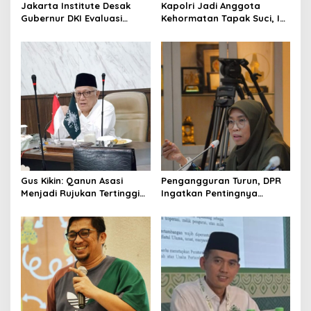
Jakarta Institute Desak
Kapolri Jadi Anggota
Gubernur DKI Evaluasi
Kehormatan Tapak Suci, Ini
Transjakarta soal
Pesannya untuk Kader
Penumpang Diturunkan
Gus Kikin: Qanun Asasi
Pengangguran Turun, DPR
Menjadi Rujukan Tertinggi
Ingatkan Pentingnya
NU, Melampaui AD/ART
Menciptakan Pekerjaan
yang Layak