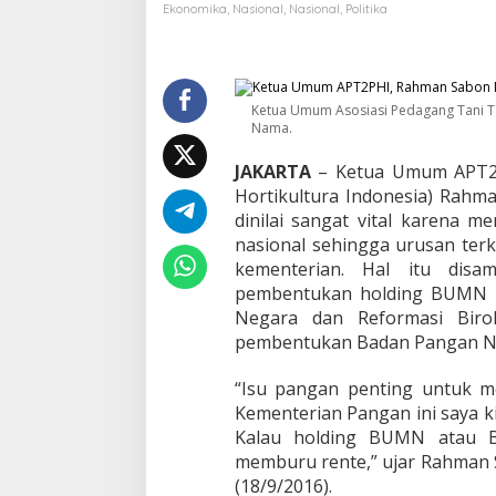
p
Ekonomika
,
Nasional
,
Nasional
,
Politika
V
i
t
a
l
Ketua Umum Asosiasi Pedagang Tani T
,
Nama.
P
e
JAKARTA
– Ketua Umum APT2P
m
Hortikultura Indonesia) Ra
e
dinilai sangat vital karena men
r
nasional sehingga urusan terk
i
n
kementerian. Hal itu dis
t
pembentukan holding BUMN P
a
Negara dan Reformasi Bir
h
pembentukan Badan Pangan Na
D
i
u
“Isu pangan penting untuk m
s
Kementerian Pangan ini saya k
u
Kalau holding BUMN atau B
l
memburu rente,” ujar Rahman 
k
(18/9/2016).
a