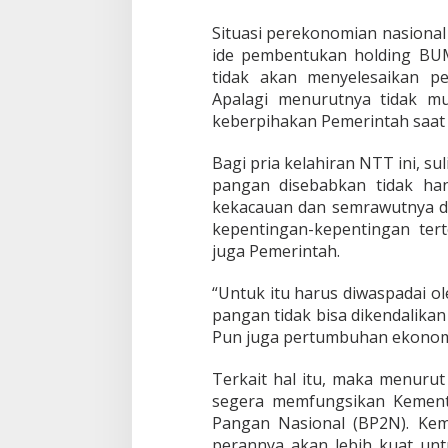
n
B
Situasi perekonomian nasional
e
ide pembentukan holding B
n
tidak akan menyelesaikan p
t
Apalagi menurutnya tidak m
u
k
keberpihakan Pemerintah saat i
K
e
Bagi pria kelahiran NTT ini, su
m
pangan disebabkan tidak han
e
kekacauan dan semrawutnya da
n
t
kepentingan-kepentingan ter
e
juga Pemerintah.
r
i
“Untuk itu harus diwaspadai o
a
pangan tidak bisa dikendalikan 
n
P
Pun juga pertumbuhan ekonomi
a
n
Terkait hal itu, maka menuru
g
segera memfungsikan Kement
a
Pangan Nasional (BP2N). Ke
n
perannya akan lebih kuat un