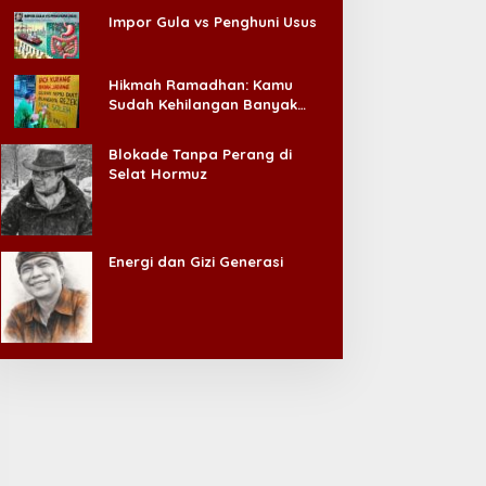
Impor Gula vs Penghuni Usus
Hikmah Ramadhan: Kamu
Sudah Kehilangan Banyak
Hal, Jangan Sampai
Kehilangan Diri Sendiri!
Blokade Tanpa Perang di
Selat Hormuz
Energi dan Gizi Generasi