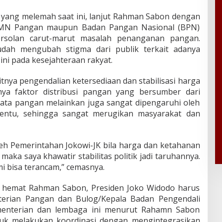
 yang melemah saat ini, lanjut Rahman Sabon dengan
UMN Pangan maupun Badan Pangan Nasional (BPN)
ersolan carut-marut masalah penanganan pangan.
udah mengubah stigma dari publik terkait adanya
ni pada kesejahteraan rakyat.
litnya pengendalian ketersediaan dan stabilisasi harga
ya faktor distribusi pangan yang bersumber dari
ta pangan melainkan juga sangat dipengaruhi oleh
tentu, sehingga sangat merugikan masyarakat dan
leh Pemerintahan Jokowi-JK bila harga dan ketahanan
maka saya khawatir stabilitas politik jadi taruhannya.
 bisa terancam,” cemasnya.
t hemat Rahman Sabon, Presiden Joko Widodo harus
erian Pangan dan Bulog/Kepala Badan Pengendali
menterian dan lembaga ini menurut Rahamn Sabon
tuk melakukan koordinasi dengan mengintegrasikan