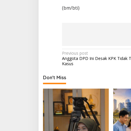
(bm/bti)
P
Previous post
Anggota DPD Ini Desak KPK Tidak T
o
Kasus
s
t
Don't Miss
n
a
v
i
g
a