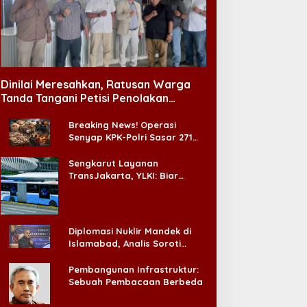
Dinilai Meresahkan, Ratusan Warga
Tanda Tangani Petisi Penolakan
Tempat Hiburan Malam di CitraLand
Breaking News! Operasi
Senyap KPK-Polri Sasar 271
Pabrik di Madura dan Akan
Ada ‘Badai Pemeriksaan’
Sengkarut Layanan
TransJakarta, YLKI: Biar
Cepat, Adakan Forum Dialog
Konsumen!
Diplomasi Nuklir Mandek di
Islamabad, Analis Soroti
Standar Ganda Washington
Pembangunan Infrastruktur:
Sebuah Pembacaan Berbeda