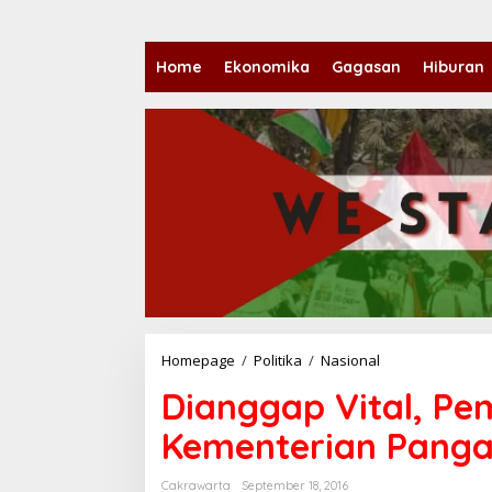
Home
Ekonomika
Gagasan
Hiburan
Homepage
/
Politika
/
Nasional
D
i
Dianggap Vital, Pe
a
n
Kementerian Pang
g
g
a
Cakrawarta
September 18, 2016