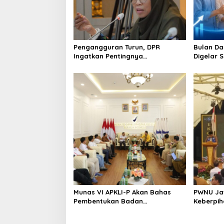
t
i
o
Pengangguran Turun, DPR
Bulan Da
n
Ingatkan Pentingnya
Digelar 
Menciptakan Pekerjaan yang
Perkuat 
Layak
Berkelan
Munas VI APKLI-P Akan Bahas
PWNU Jat
Pembentukan Badan
Keberpi
Perekonomian UMKM RI, Dinilai
Ekonomi 
Penting Hadapi Bonus Demografi