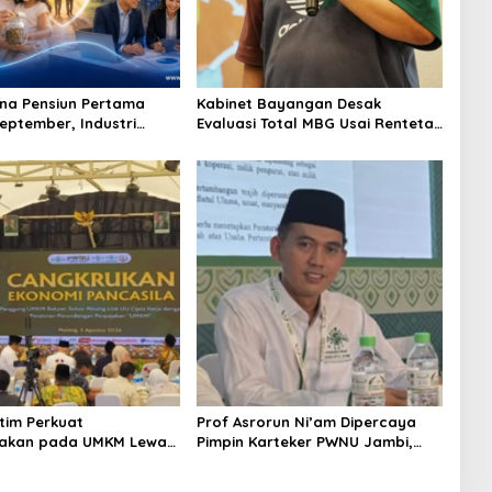
na Pensiun Pertama
Kabinet Bayangan Desak
September, Industri
Evaluasi Total MBG Usai Rentetan
Ekosistem Pensiun
Keracunan Massal
jutan
im Perkuat
Prof Asrorun Ni’am Dipercaya
hakan pada UMKM Lewat
Pimpin Karteker PWNU Jambi,
Pancasila
Dinilai Simbol Regenerasi
Kepemimpinan NU