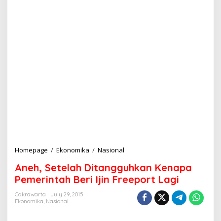
Homepage
/
Ekonomika
/
Nasional
A
n
Aneh, Setelah Ditangguhkan Kenapa
e
h
Pemerintah Beri Ijin Freeport Lagi
,
S
Cakrawarta
July 29, 2015
Ekonomika
,
Nasional
e
t