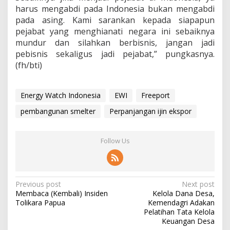
harus mengabdi pada Indonesia bukan mengabdi
pada asing. Kami sarankan kepada siapapun
pejabat yang menghianati negara ini sebaiknya
mundur dan silahkan berbisnis, jangan jadi
pebisnis sekaligus jadi pejabat,” pungkasnya.
(fh/bti)
Energy Watch Indonesia
EWI
Freeport
pembangunan smelter
Perpanjangan ijin ekspor
Follow Us
P
Previous post
Next post
Membaca (Kembali) Insiden
Kelola Dana Desa,
o
Tolikara Papua
Kemendagri Adakan
s
Pelatihan Tata Kelola
Keuangan Desa
t