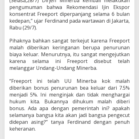
(Selasa,28/7) Dirjen Minerba kembali melakukan
e
r
pengumuman bahwa Rekomendasi Ijin Ekspor
i
konsentrat Freeport diperpanjang selama 6 bulan
n
kedepan,” ujar Ferdinand pada wartawan di Jakarta,
t
Rabu (29/7).
a
h
B
Pihaknya bahkan sangat terkejut karena Freeport
e
malah diberikan keringanan berupa penurunan
r
biaya keluar. Menurutnya, itu sangat mengejutkan
i
karena selama ini Freeport disebut telah
I
melanggar Undang-Undang Minerba.
j
i
n
“Freeport ini telah UU Minerba kok malah
F
diberikan bonus penurunan bea keluar dari 7.5%
r
menjadi 5%. Ini menginjak dan tidak menghargai
e
hukum kita. Bukannya dihukum malah diberi
e
p
bonus. Ada apa dengan pemerintah ini? apakah
o
selamanya bangsa kita akan jadi bangsa pengecut
r
didepan asing?” tanya Ferdinand dengan penuh
t
keheranan.
L
a