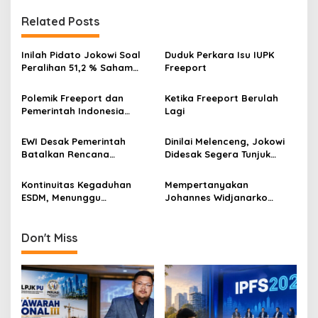
n
Related Posts
a
v
Inilah Pidato Jokowi Soal
Duduk Perkara Isu IUPK
Peralihan 51,2 % Saham
Freeport
i
Freeport ke Indonesia
g
Polemik Freeport dan
Ketika Freeport Berulah
Pemerintah Indonesia
Lagi
a
Dinilai Rugikan Buruh,
t
Beginilah Sikap KSPI
EWI Desak Pemerintah
Dinilai Melenceng, Jokowi
i
Batalkan Rencana
Didesak Segera Tunjuk
Kenaikan Harga Solar
Menteri ESDM Definitif
o
Kontinuitas Kegaduhan
Mempertanyakan
n
ESDM, Menunggu
Johannes Widjanarko
Ketegasan Presiden
Sebagai Wakil Menteri
ESDM
Don't Miss