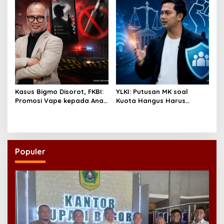
Bonus Demografi
Kasus Bigmo Disorot, FKBI:
YLKI: Putusan MK soal
Promosi Vape kepada Anak
Kuota Hangus Harus
Berpotensi Masuk Ranah
Segera Dijalankan
Pidana
Populer