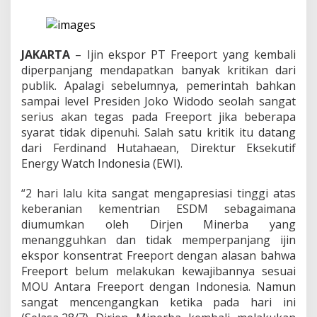
e
l
a
h
D
JAKARTA
– Ijin ekspor PT Freeport yang kembali
i
diperpanjang mendapatkan banyak kritikan dari
t
publik. Apalagi sebelumnya, pemerintah bahkan
a
sampai level Presiden Joko Widodo seolah sangat
n
g
serius akan tegas pada Freeport jika beberapa
g
syarat tidak dipenuhi. Salah satu kritik itu datang
u
dari Ferdinand Hutahaean, Direktur Eksekutif
h
Energy Watch Indonesia (EWI).
k
a
n
“2 hari lalu kita sangat mengapresiasi tinggi atas
K
keberanian kementrian ESDM sebagaimana
e
diumumkan oleh Dirjen Minerba yang
n
menangguhkan dan tidak memperpanjang ijin
a
ekspor konsentrat Freeport dengan alasan bahwa
p
a
Freeport belum melakukan kewajibannya sesuai
P
MOU Antara Freeport dengan Indonesia. Namun
e
sangat mencengangkan ketika pada hari ini
m