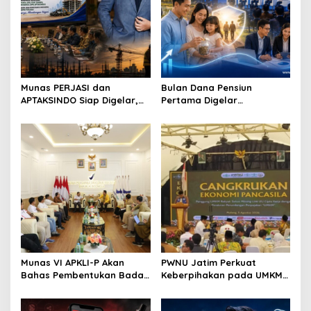
Munas PERJASI dan
Bulan Dana Pensiun
APTAKSINDO Siap Digelar,
Pertama Digelar
Bahas Regenerasi hingga
September, Industri
Revisi AD/ART
Perkuat Ekosistem Pensiun
Berkelanjutan
Munas VI APKLI-P Akan
PWNU Jatim Perkuat
Bahas Pembentukan Badan
Keberpihakan pada UMKM
Perekonomian UMKM RI,
Lewat Ekonomi Pancasila
Dinilai Penting Hadapi