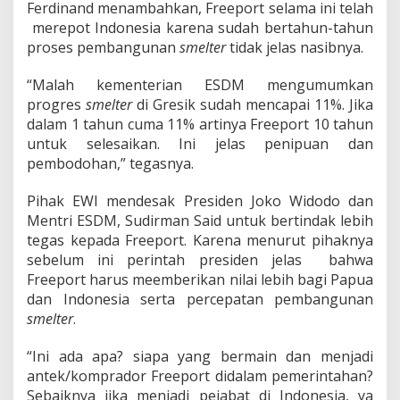
g
Ferdinand menambahkan, Freeport selama ini telah
i
merepot Indonesia karena sudah bertahun-tahun
proses pembangunan
smelter
tidak jelas nasibnya.
“Malah kementerian ESDM mengumumkan
progres
smelter
di Gresik sudah mencapai 11%. Jika
dalam 1 tahun cuma 11% artinya Freeport 10 tahun
untuk selesaikan. Ini jelas penipuan dan
pembodohan,” tegasnya.
Pihak EWI mendesak Presiden Joko Widodo dan
Mentri ESDM, Sudirman Said untuk bertindak lebih
tegas kepada Freeport. Karena menurut pihaknya
sebelum ini perintah presiden jelas bahwa
Freeport harus meemberikan nilai lebih bagi Papua
dan Indonesia serta percepatan pembangunan
smelter
.
“Ini ada apa? siapa yang bermain dan menjadi
antek/komprador Freeport didalam pemerintahan?
Sebaiknya jika menjadi pejabat di Indonesia, ya