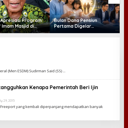
Apresiasi Program
Bulan Dana Pensiun
f Imam Masjid di
Pertama Digelar
J
 DMI Dorong Jadi
September, Industri
Nasional
Perkuat Ekosistem Pensiun
Berkelanjutan
eral (Men ESDM) Sudirman Said (SS)
tangguhkan Kenapa Pemerintah Beri Ijin
ly 29, 2015
B
Y
PT Freeport yang kembali diperpanjang mendapatkan banyak
C
A
K
R
A