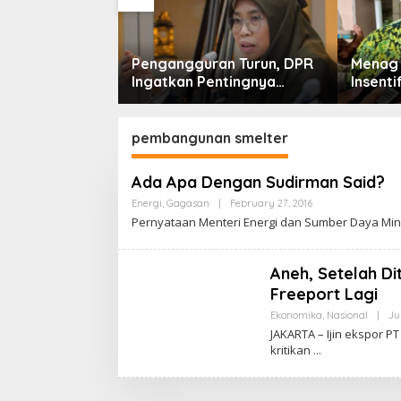
 Tanda Cinta
Pengangguran Turun, DPR
Menag 
 Imam Masjid Al
Ingatkan Pentingnya
Insenti
baya
Menciptakan Pekerjaan
Jatim,
yang Layak
Model 
pembangunan smelter
Ada Apa Dengan Sudirman Said?
Energi
,
Gagasan
|
February 27, 2016
B
Y
Pernyataan Menteri Energi dan Sumber Daya Min
C
A
K
R
Aneh, Setelah Di
A
Freeport Lagi
W
A
Ekonomika
,
Nasional
|
Ju
R
T
JAKARTA – Ijin ekspor 
A
kritikan