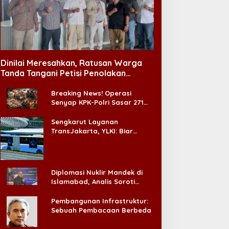
Ujian Adalah Tanda Cinta
alur Hukum KDMP
Allah, Pesan Imam Masjid Al
Akbar Surabaya
Dinilai Meresahkan, Ratusan Warga
Tanda Tangani Petisi Penolakan
Tempat Hiburan Malam di CitraLand
Breaking News! Operasi
Senyap KPK-Polri Sasar 271
Pabrik di Madura dan Akan
Ada ‘Badai Pemeriksaan’
Sengkarut Layanan
TransJakarta, YLKI: Biar
Cepat, Adakan Forum Dialog
Konsumen!
Diplomasi Nuklir Mandek di
Islamabad, Analis Soroti
Standar Ganda Washington
Pembangunan Infrastruktur:
Sebuah Pembacaan Berbeda