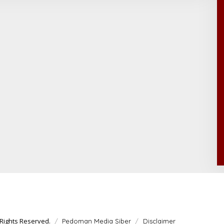
W
A
R
T
A
Rights Reserved.
Pedoman Media Siber
Disclaimer