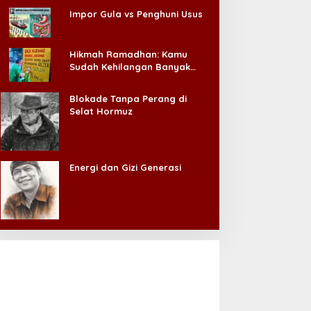
Impor Gula vs Penghuni Usus
Hikmah Ramadhan: Kamu
Sudah Kehilangan Banyak
Hal, Jangan Sampai
Kehilangan Diri Sendiri!
Blokade Tanpa Perang di
Selat Hormuz
Energi dan Gizi Generasi