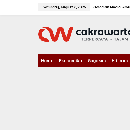
S
k
Saturday, August 8, 2026
Pedoman Media Sibe
i
p
t
o
c
o
n
t
e
n
Home
Ekonomika
Gagasan
Hiburan
t