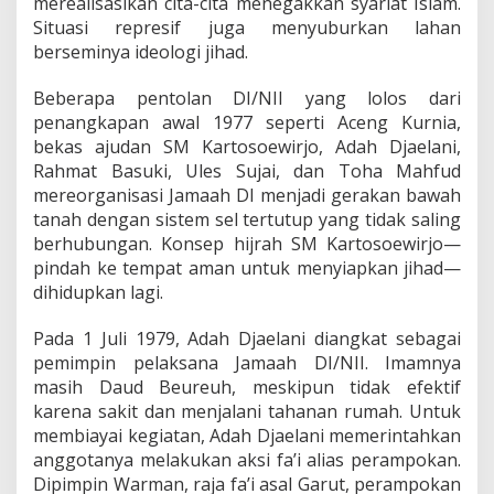
merealisasikan cita-cita menegakkan syariat Islam.
Situasi represif juga menyuburkan lahan
berseminya ideologi jihad.
Beberapa pentolan DI/NII yang lolos dari
penangkapan awal 1977 seperti Aceng Kurnia,
bekas ajudan SM Kartosoewirjo, Adah Djaelani,
Rahmat Basuki, Ules Sujai, dan Toha Mahfud
mereorganisasi Jamaah DI menjadi gerakan bawah
tanah dengan sistem sel tertutup yang tidak saling
berhubungan. Konsep hijrah SM Kartosoewirjo—
pindah ke tempat aman untuk menyiapkan jihad—
dihidupkan lagi.
Pada 1 Juli 1979, Adah Djaelani diangkat sebagai
pemimpin pelaksana Jamaah DI/NII. Imamnya
masih Daud Beureuh, meskipun tidak efektif
karena sakit dan menjalani tahanan rumah. Untuk
membiayai kegiatan, Adah Djaelani memerintahkan
anggotanya melakukan aksi fa’i alias perampokan.
Dipimpin Warman, raja fa’i asal Garut, perampokan