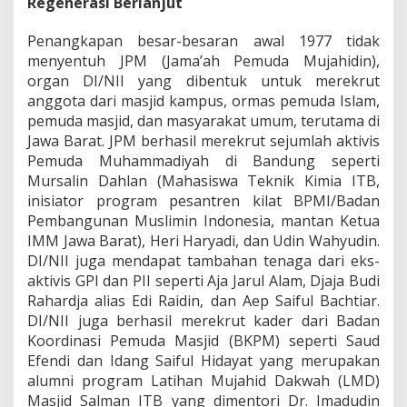
Regenerasi Berlanjut
Penangkapan besar-besaran awal 1977 tidak
menyentuh JPM (Jama’ah Pemuda Mujahidin),
organ DI/NII yang dibentuk untuk merekrut
anggota dari masjid kampus, ormas pemuda Islam,
pemuda masjid, dan masyarakat umum, terutama di
Jawa Barat. JPM berhasil merekrut sejumlah aktivis
Pemuda Muhammadiyah di Bandung seperti
Mursalin Dahlan (Mahasiswa Teknik Kimia ITB,
inisiator program pesantren kilat BPMI/Badan
Pembangunan Muslimin Indonesia, mantan Ketua
IMM Jawa Barat), Heri Haryadi, dan Udin Wahyudin.
DI/NII juga mendapat tambahan tenaga dari eks-
aktivis GPI dan PII seperti Aja Jarul Alam, Djaja Budi
Rahardja alias Edi Raidin, dan Aep Saiful Bachtiar.
DI/NII juga berhasil merekrut kader dari Badan
Koordinasi Pemuda Masjid (BKPM) seperti Saud
Efendi dan Idang Saiful Hidayat yang merupakan
alumni program Latihan Mujahid Dakwah (LMD)
Masjid Salman ITB yang dimentori Dr. Imadudin