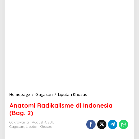
Homepage
/
Gagasan
/
Liputan Khusus
A
n
Anatomi Radikalisme di Indonesia
a
t
(Bag. 2)
o
m
Cakrawarta
August 4, 2018
Gagasan
,
Liputan Khusus
i
R