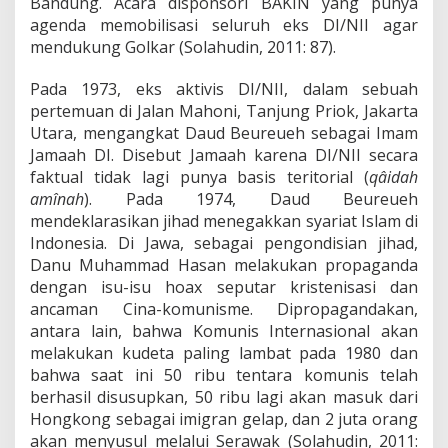
Bandung. Acara disponsori BAKIN yang punya
agenda memobilisasi seluruh eks DI/NII agar
mendukung Golkar (Solahudin, 2011: 87).
Pada 1973, eks aktivis DI/NII, dalam sebuah
pertemuan di Jalan Mahoni, Tanjung Priok, Jakarta
Utara, mengangkat Daud Beureueh sebagai Imam
Jamaah DI. Disebut Jamaah karena DI/NII secara
faktual tidak lagi punya basis teritorial (
qâidah
amînah
). Pada 1974, Daud Beureueh
mendeklarasikan jihad menegakkan syariat Islam di
Indonesia. Di Jawa, sebagai pengondisian jihad,
Danu Muhammad Hasan melakukan propaganda
dengan isu-isu hoax seputar kristenisasi dan
ancaman Cina-komunisme. Dipropagandakan,
antara lain, bahwa Komunis Internasional akan
melakukan kudeta paling lambat pada 1980 dan
bahwa saat ini 50 ribu tentara komunis telah
berhasil disusupkan, 50 ribu lagi akan masuk dari
Hongkong sebagai imigran gelap, dan 2 juta orang
akan menyusul melalui Serawak (Solahudin, 2011: