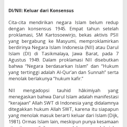
.
2
DI/NII: Keluar dari Konsensus
)
Cita-cita mendirikan negara Islam belum redup
dengan konsensus 1945. Empat tahun setelah
proklamasi, SM Kartosoewirjo, bekas aktivis PSII
yang bergabung ke Masyumi, memproklamirkan
berdirinya Negara Islam Indonesia (NII) atau Darul
Islam (DI) di Tasikmalaya, Jawa Barat, pada 7
Agustus 1949. Dalam proklamasi NII disebutkan
bahwa “Negara berdasarkan Islam” dan “Hukum
yang tertinggi adalah Al-Qur’an dan Sunnah” serta
menolak berlakunya “hukum kafir.”
NII mengadopsi tauhid hâkimiyah yang
menegaskan bahwa Darul Islam adalah manifestasi
“kerajaan” Allah SWT di Indonesia yang didalamnya
ditegakkan hukum Allah SWT, karena itu siapapun
yang menolak masuk berarti keluar dari Islam (Dijk,
1981). Ormas Islam lain, meskipun punya kesamaan