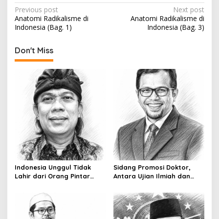
P
Previous post
Next post
Anatomi Radikalisme di
Anatomi Radikalisme di
o
Indonesia (Bag. 1)
Indonesia (Bag. 3)
s
t
Don't Miss
n
a
v
i
g
a
t
i
Indonesia Unggul Tidak
Sidang Promosi Doktor,
o
Lahir dari Orang Pintar
Antara Ujian Ilmiah dan
Saja
Pesta Prestise
n