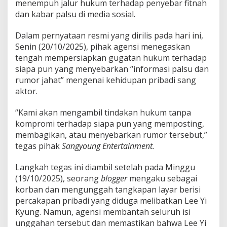
S
menempuh jalur hukum terhadap penyebar fitnah
k
dan kabar palsu di media sosial.
a
n
Dalam pernyataan resmi yang dirilis pada hari ini,
d
Senin (20/10/2025), pihak agensi menegaskan
a
l
tengah mempersiapkan gugatan hukum terhadap
P
siapa pun yang menyebarkan “informasi palsu dan
r
rumor jahat” mengenai kehidupan pribadi sang
i
aktor.
b
a
d
“Kami akan mengambil tindakan hukum tanpa
i
kompromi terhadap siapa pun yang memposting,
,
membagikan, atau menyebarkan rumor tersebut,”
S
tegas pihak
Sangyoung Entertainment.
i
a
p
Langkah tegas ini diambil setelah pada Minggu
T
(19/10/2025), seorang
blogger
mengaku sebagai
e
korban dan mengunggah tangkapan layar berisi
m
percakapan pribadi yang diduga melibatkan Lee Yi
p
u
Kyung. Namun, agensi membantah seluruh isi
h
unggahan tersebut dan memastikan bahwa Lee Yi