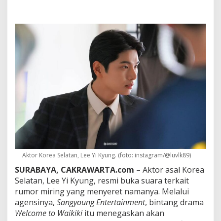
e
a
L
e
e
Y
i
K
y
u
n
g
B
a
n
t
a
h
Aktor Korea Selatan, Lee Yi Kyung. (foto: instagram/@luvlk89)
T
u
SURABAYA, CAKRAWARTA.com
– Aktor asal Korea
d
Selatan, Lee Yi Kyung, resmi buka suara terkait
u
rumor miring yang menyeret namanya. Melalui
h
agensinya,
Sangyoung Entertainment
, bintang drama
a
Welcome to Waikiki
itu menegaskan akan
n