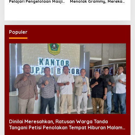
Pelajari Pengelolaan Masjid
Menolak Grammy, Mereka
Al-Akbar Surabaya
Bongkar Aturan Main
‘Diskriminatif’
Populer
Dinilai Meresahkan, Ratusan Warga Tanda
Tangani Petisi Penolakan Tempat Hiburan Malam
di CitraLand