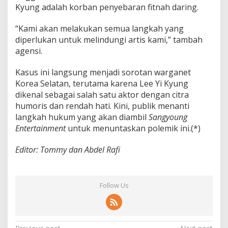
J
Kyung adalah korban penyebaran fitnah daring.
a
l
“Kami akan melakukan semua langkah yang
u
r
diperlukan untuk melindungi artis kami,” tambah
H
agensi.
u
k
Kasus ini langsung menjadi sorotan warganet
u
Korea Selatan, terutama karena Lee Yi Kyung
m
dikenal sebagai salah satu aktor dengan citra
humoris dan rendah hati. Kini, publik menanti
langkah hukum yang akan diambil
Sangyoung
Entertainment
untuk menuntaskan polemik ini.(*)
Editor: Tommy dan Abdel Rafi
Follow Us