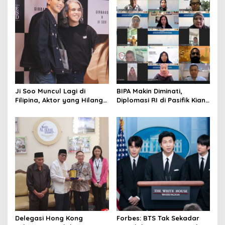
Rusia
Ji Soo Muncul Lagi di
BIPA Makin Diminati,
Filipina, Aktor yang Hilang
Diplomasi RI di Pasifik Kian
dari Korea Kini Disambut
Menguat
Ribuan Fans
Delegasi Hong Kong
Forbes: BTS Tak Sekadar