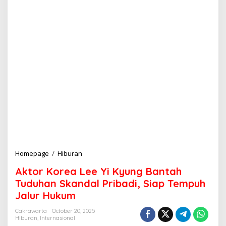
Homepage
/
Hiburan
A
k
Aktor Korea Lee Yi Kyung Bantah
t
o
Tuduhan Skandal Pribadi, Siap Tempuh
r
Jalur Hukum
K
o
Cakrawarta
October 20, 2025
r
Hiburan
,
Internasional