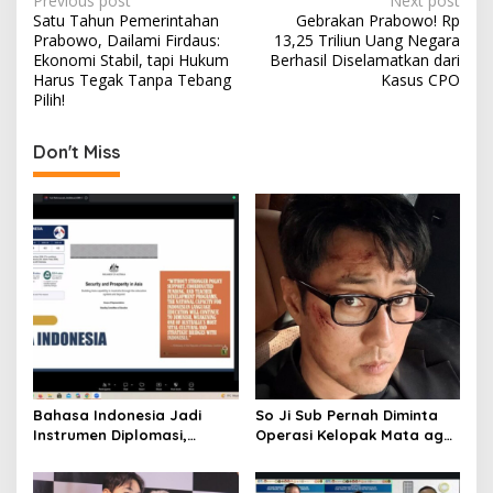
P
Previous post
Next post
Satu Tahun Pemerintahan
Gebrakan Prabowo! Rp
o
Prabowo, Dailami Firdaus:
13,25 Triliun Uang Negara
s
Ekonomi Stabil, tapi Hukum
Berhasil Diselamatkan dari
Harus Tegak Tanpa Tebang
Kasus CPO
t
Pilih!
n
Don't Miss
a
v
i
g
a
t
i
o
n
Bahasa Indonesia Jadi
So Ji Sub Pernah Diminta
Instrumen Diplomasi,
Operasi Kelopak Mata agar
Atdikbud Perluas Jejak
Bisa Jadi Aktor, Kini Justru
Budaya di Australia hingga
Jadi Ikonnya