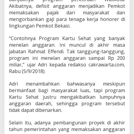
n
Akibatnya, defisit anggaran menjadikan Pemkot
d
i
memaksakan pajak dari masyarakat dan
,
mengorbankan gaji para tenaga kerja honorer di
A
lingkungan Pemkot Bekasi.
n
g
“Contohnya Program Kartu Sehat yang banyak
g
a
menelan anggaran. Ini muncul di akhir masa
r
jabatan Rahmat Effendi. Tak tanggung-tanggung,
a
program ini menelan anggaran sampai Rp 200
n
miliar,” ujar Adri kepada redakso cakrawarta.com,
K
Rabu (5/9/2018).
o
t
a
Adri menambahkan bahwasanya meskipun
B
bermanfaat bagi masyarakat luas, tapi program
e
Kartu Sehat justru mengakibatkan lumpuhnya
k
anggaran daerah, sehingga program tersebut
a
s
tidak dapat dibenarkan.
i
D
Selain itu, adanya pembangunan proyek di akhir
e
tahun pemerintahan yang memaksakan anggaran
f