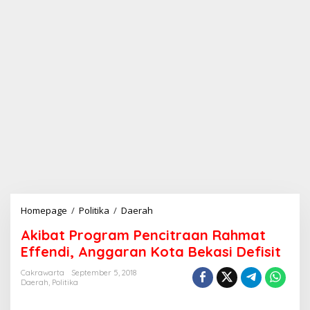
Homepage
/
Politika
/
Daerah
A
k
Akibat Program Pencitraan Rahmat
i
b
Effendi, Anggaran Kota Bekasi Defisit
a
t
Cakrawarta
September 5, 2018
Daerah
,
Politika
P
r