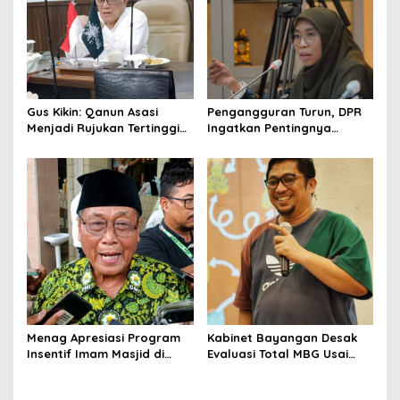
Gus Kikin: Qanun Asasi
Pengangguran Turun, DPR
Menjadi Rujukan Tertinggi
Ingatkan Pentingnya
NU, Melampaui AD/ART
Menciptakan Pekerjaan
yang Layak
Menag Apresiasi Program
Kabinet Bayangan Desak
Insentif Imam Masjid di
Evaluasi Total MBG Usai
Jatim, DMI Dorong Jadi
Rentetan Keracunan
Model Nasional
Massal