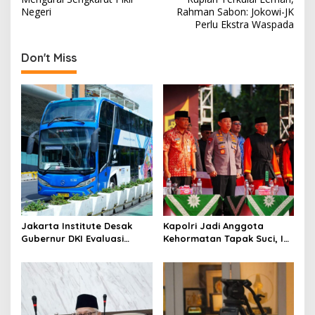
o
Negeri
Rahman Sabon: Jokowi-JK
s
Perlu Ekstra Waspada
t
Don't Miss
n
a
v
i
g
a
t
i
o
Jakarta Institute Desak
Kapolri Jadi Anggota
Gubernur DKI Evaluasi
Kehormatan Tapak Suci, Ini
n
Transjakarta soal
Pesannya untuk Kader
Penumpang Diturunkan