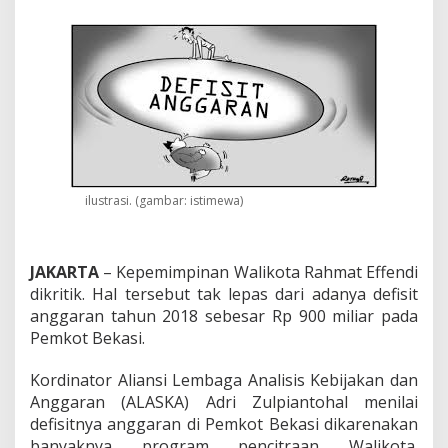
o
g
r
a
m
P
e
n
c
i
t
r
ilustrasi. (gambar: istimewa)
a
a
n
JAKARTA
– Kepemimpinan Walikota Rahmat Effendi
R
a
dikritik. Hal tersebut tak lepas dari adanya defisit
h
anggaran tahun 2018 sebesar Rp 900 miliar pada
m
Pemkot Bekasi.
a
t
Kordinator Aliansi Lembaga Analisis Kebijakan dan
E
f
Anggaran (ALASKA) Adri Zulpiantohal menilai
f
defisitnya anggaran di Pemkot Bekasi dikarenakan
e
banyaknya program pencitraan Walikota.