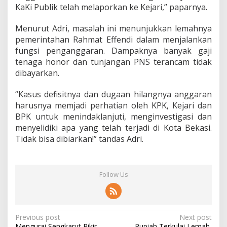
KaKi Publik telah melaporkan ke Kejari,” paparnya.
Menurut Adri, masalah ini menunjukkan lemahnya
pemerintahan Rahmat Effendi dalam menjalankan
fungsi penganggaran. Dampaknya banyak gaji
tenaga honor dan tunjangan PNS terancam tidak
dibayarkan.
“Kasus defisitnya dan dugaan hilangnya anggaran
harusnya memjadi perhatian oleh KPK, Kejari dan
BPK untuk menindaklanjuti, menginvestigasi dan
menyelidiki apa yang telah terjadi di Kota Bekasi.
Tidak bisa dibiarkan!” tandas Adri.
Follow Us
P
Previous post
Next post
Mengurai Sengkarut Pikir
Rupiah Terkulai Lemah,