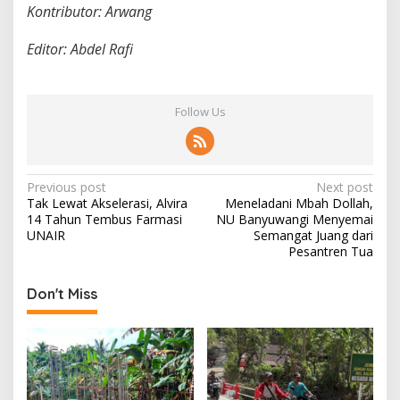
Kontributor: Arwang
Editor: Abdel Rafi
Follow Us
P
Previous post
Next post
Tak Lewat Akselerasi, Alvira
Meneladani Mbah Dollah,
o
14 Tahun Tembus Farmasi
NU Banyuwangi Menyemai
s
UNAIR
Semangat Juang dari
Pesantren Tua
t
n
Don't Miss
a
v
i
g