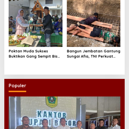
Poktan Muda Sukses
Bangun Jembatan Gantung
Buktikan Gang Sempit Bisa
Sungai Afia, TNI Perkuat
Menjadi Lumbung Pangan
Akses Ekonomi dan
Kota
Pendidikan Warga
Populer