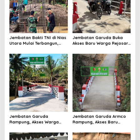
a
t
i
o
Jembatan Bakti TNI di Nias
Jembatan Garuda Buka
n
Utara Mulai Terbangun,
Akses Baru Warga Rejosari,
Akses Tiga Desa Segera
Sekolah hingga Distribusi
Pulih
Hasil Panen Kian Lancar
Jembatan Garuda
Jembatan Garuda Armco
Rampung, Akses Warga
Rampung, Akses Baru
dan Distribusi Hasil
Tegaren-Dermosari Siap
Pertanian Kian Lancar
Dongkrak Mobilitas dan
Ekonomi Warga