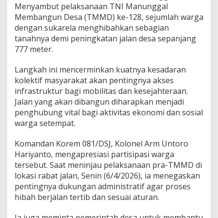
n
Menyambut pelaksanaan TNI Manunggal
D
Membangun Desa (TMMD) ke-128, sejumlah warga
e
dengan sukarela menghibahkan sebagian
s
a
tanahnya demi peningkatan jalan desa sepanjang
,
777 meter.
T
M
Langkah ini mencerminkan kuatnya kesadaran
M
kolektif masyarakat akan pentingnya akses
D
D
infrastruktur bagi mobilitas dan kesejahteraan.
o
Jalan yang akan dibangun diharapkan menjadi
r
penghubung vital bagi aktivitas ekonomi dan sosial
o
warga setempat.
n
g
A
Komandan Korem 081/DSJ, Kolonel Arm Untoro
k
Hariyanto, mengapresiasi partisipasi warga
s
tersebut. Saat meninjau pelaksanaan pra-TMMD di
e
lokasi rabat jalan, Senin (6/4/2026), ia menegaskan
s
d
pentingnya dukungan administratif agar proses
a
hibah berjalan tertib dan sesuai aturan.
n
H
Ia juga meminta pemerintah desa untuk membantu