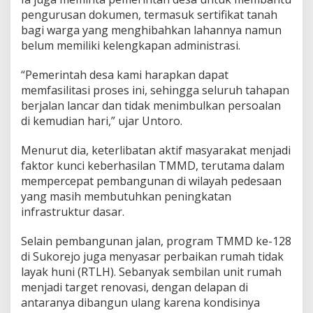
a
pengurusan dokumen, termasuk sertifikat tanah
r
a
bagi warga yang menghibahkan lahannya namun
p
belum memiliki kelengkapan administrasi.
a
n
“Pemerintah desa kami harapkan dapat
B
memfasilitasi proses ini, sehingga seluruh tahapan
a
r
berjalan lancar dan tidak menimbulkan persoalan
u
di kemudian hari,” ujar Untoro.
Menurut dia, keterlibatan aktif masyarakat menjadi
faktor kunci keberhasilan TMMD, terutama dalam
mempercepat pembangunan di wilayah pedesaan
yang masih membutuhkan peningkatan
infrastruktur dasar.
Selain pembangunan jalan, program TMMD ke-128
di Sukorejo juga menyasar perbaikan rumah tidak
layak huni (RTLH). Sebanyak sembilan unit rumah
menjadi target renovasi, dengan delapan di
antaranya dibangun ulang karena kondisinya