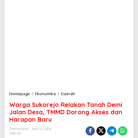
Homepage
/
Ekonomika
/
Daerah
W
a
Warga Sukorejo Relakan Tanah Demi
r
g
Jalan Desa, TMMD Dorong Akses dan
a
Harapan Baru
S
u
Cakrawarta
April 6, 2026
k
Daerah