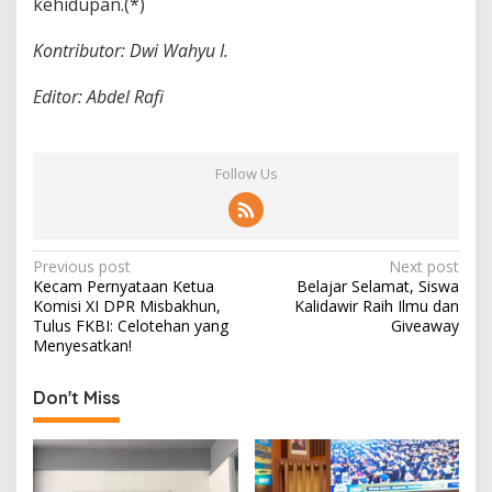
kehidupan.(*)
Kontributor: Dwi Wahyu I.
Editor: Abdel Rafi
Follow Us
P
Previous post
Next post
Kecam Pernyataan Ketua
Belajar Selamat, Siswa
o
Komisi XI DPR Misbakhun,
Kalidawir Raih Ilmu dan
s
Tulus FKBI: Celotehan yang
Giveaway
Menyesatkan!
t
n
Don't Miss
a
v
i