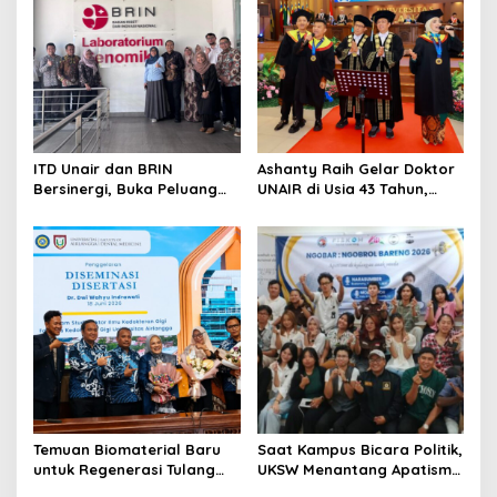
g
a
t
i
o
ITD Unair dan BRIN
Ashanty Raih Gelar Doktor
n
Bersinergi, Buka Peluang
UNAIR di Usia 43 Tahun,
Lahirnya Inovasi Kesehatan
Wisuda Bersama Anang
Nasional
dan Azriel
Temuan Biomaterial Baru
Saat Kampus Bicara Politik,
untuk Regenerasi Tulang
UKSW Menantang Apatisme
Antarkan Dosen Umsida
Generasi Muda