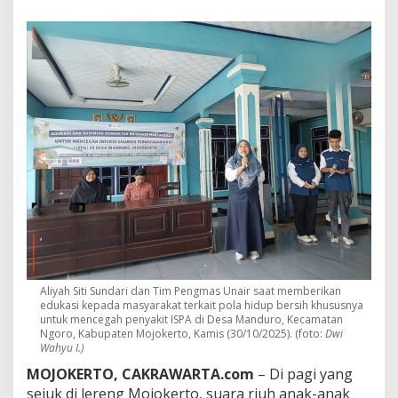
d
u
r
o
K
i
n
i
T
a
k
T
a
k
u
t
I
S
P
Aliyah Siti Sundari dan Tim Pengmas Unair saat memberikan
A
edukasi kepada masyarakat terkait pola hidup bersih khususnya
untuk mencegah penyakit ISPA di Desa Manduro, Kecamatan
,
Ngoro, Kabupaten Mojokerto, Kamis (30/10/2025). (foto:
Dwi
K
Wahyu I.)
a
r
MOJOKERTO, CAKRAWARTA.com
– Di pagi yang
e
sejuk di lereng Mojokerto, suara riuh anak-anak