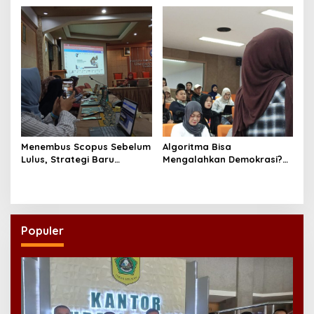
Jadi Doktor di UNAIR
Menembus Scopus Sebelum
Algoritma Bisa
Lulus, Strategi Baru
Mengalahkan Demokrasi?
Program Doktor Ilmu Sosial
Diskusi Research Week FISIP
UNAIR
UNAIR Jadi Sorotan
Populer