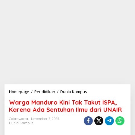
Homepage
/
Pendidikan
/
Dunia Kampus
W
a
Warga Manduro Kini Tak Takut ISPA,
r
g
Karena Ada Sentuhan Ilmu dari UNAIR
a
M
Cakrawarta
November 7, 2025
Dunia Kampus
a
n