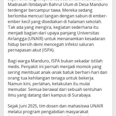
n
Madrasah Ibtidaiyah Bahrul Ulum di Desa Manduro
a
terdengar bercampur tawa. Mereka sedang
A
d
berlomba mencuci tangan dengan sabun di ember-
a
ember kecil yang disediakan di halaman sekolah.
S
Tak ada yang mengira, kegiatan sederhana itu
e
menjadi bagian dari upaya panjang Universitas
n
t
Airlangga (UNAIR) untuk menanamkan kesadaran
u
hidup bersih demi mencegah infeksi saluran
h
pernapasan akut (ISPA).
a
n
Bagi warga Manduro, ISPA bukan sekadar istilah
I
l
medis. Penyakit ini pernah menjadi momok yang
m
sering membuat anak-anak batuk berhari-hari dan
u
orang tua kehilangan tenaga untuk bekerja.
d
Namun kini, perlahan, ketakutan itu mulai
a
memudar. Semua berawal dari sebuah sentuhan
r
i
ilmu yang datang dari kampus di Surabaya.
U
N
Sejak Juni 2025, tim dosen dan mahasiswa UNAIR
A
melalui program pengabdian masyarakat
I